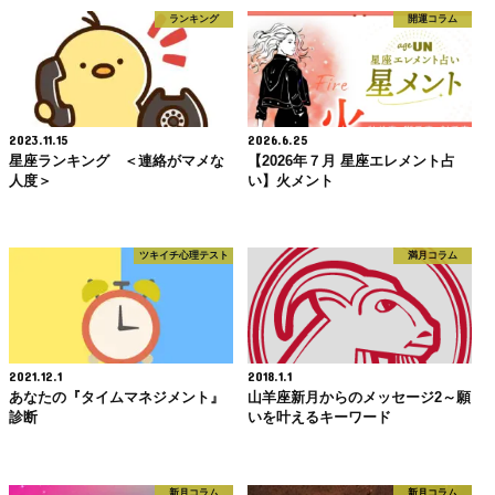
ランキング
開運コラム
2023.11.15
2026.6.25
星座ランキング ＜連絡がマメな
【2026年７月 星座エレメント占
人度＞
い】火メント
ツキイチ心理テスト
満月コラム
2021.12.1
2018.1.1
あなたの『タイムマネジメント』
山羊座新月からのメッセージ2～願
診断
いを叶えるキーワード
新月コラム
新月コラム