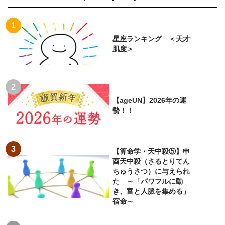
星座ランキング ＜天才
肌度＞
【ageUN】2026年の運
勢！！
【算命学・天中殺⑤】申
酉天中殺（さるとりてん
ちゅうさつ）に与えられ
た ～「パワフルに動
き、富と人脈を集める」
宿命～