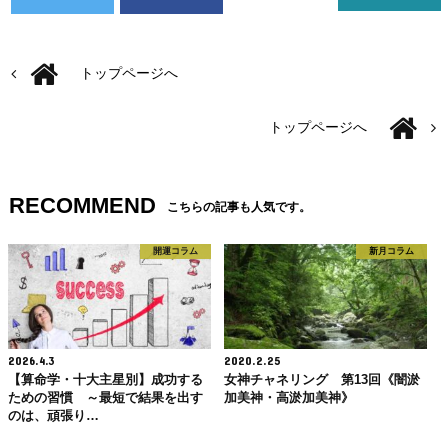
トップページへ
トップページへ
RECOMMEND
こちらの記事も人気です。
開運コラム
新月コラム
2026.4.3
2020.2.25
【算命学・十大主星別】成功する
女神チャネリング 第13回《闇淤
ための習慣 ～最短で結果を出す
加美神・高淤加美神》
のは、頑張り…