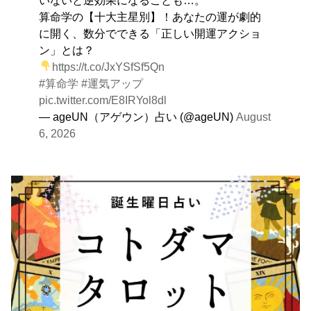
算命学の【十大主星別】！あなたの運が劇的
に開く、数分でできる「正しい開運アクショ
ン」とは？
https://t.co/JxYSfSf5Qn
#算命学
#運気アップ
pic.twitter.com/E8IRYol8dl
— ageUN（アゲウン）占い (@ageUN)
August
6, 2026