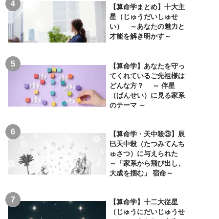
【算命学まとめ】十大主
星（じゅうだいしゅせ
い） ～あなたの魅力と
才能を解き明かす～
【算命学】あなたを守っ
てくれているご先祖様は
どんな方？ ～ 伴星
（ばんせい）に見る家系
のテーマ ～
【算命学・天中殺③】辰
巳天中殺（たつみてんち
ゅさつ）に与えられた
～「家系から飛び出し、
大成を掴む」 宿命～
【算命学】十二大従星
（じゅうにだいじゅうせ