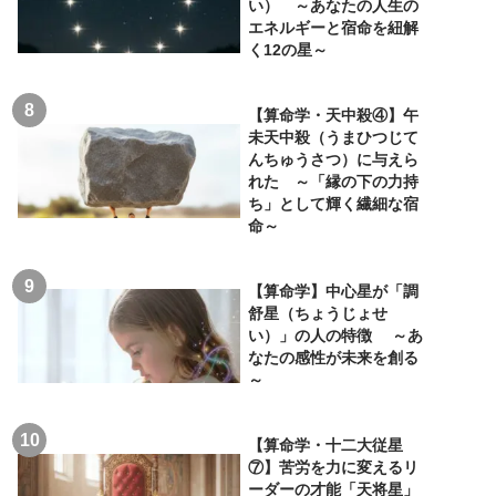
い） ～あなたの人生の
エネルギーと宿命を紐解
く12の星～
【算命学・天中殺④】午
未天中殺（うまひつじて
んちゅうさつ）に与えら
れた ～「縁の下の力持
ち」として輝く繊細な宿
命～
【算命学】中心星が「調
舒星（ちょうじょせ
い）」の人の特徴 ～あ
なたの感性が未来を創る
～
【算命学・十二大従星
⑦】苦労を力に変えるリ
ーダーの才能「天将星」