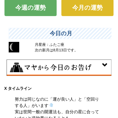
今週の運勢
今月の運勢
今日の月
月星座：ふたご座
次の新月は8月13日です。
8月8日
興味のある分野で、熟練を志す日。なんとなくではな
X タイムライン
く、そこに集中に、没頭することで、才能が開花しま
努力は同じなのに「運が良い人」と「空回り
す。
する人」がいます
実は世間一般の開運法も、自分の星に合って
いないと逆効果になることも…。