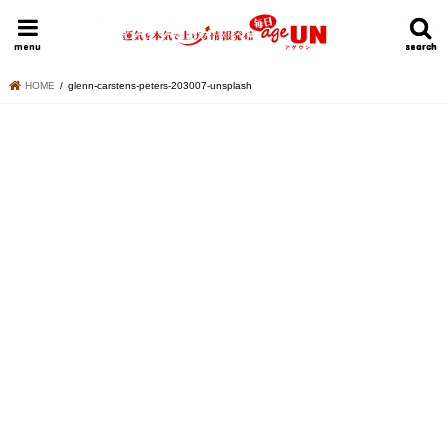
HOME
今日の運勢ランキング
明日の運勢ランキング
今週の運勢
menu
search
search
HOME
glenn-carstens-peters-203007-unsplash