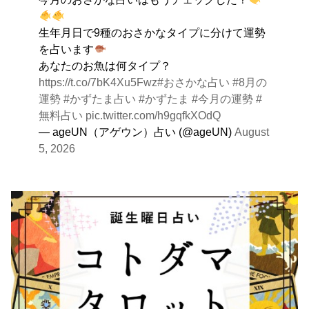
を。
生年月日で9種のおさかなタイプに分けて運勢
を占います
あなたのお魚は何タイプ？
https://t.co/7bK4Xu5Fwz
#おさかな占い
#8月の
運勢
#かずたま占い
#かずたま
#今月の運勢
#
無料占い
pic.twitter.com/h9gqfkXOdQ
— ageUN（アゲウン）占い (@ageUN)
August
5, 2026