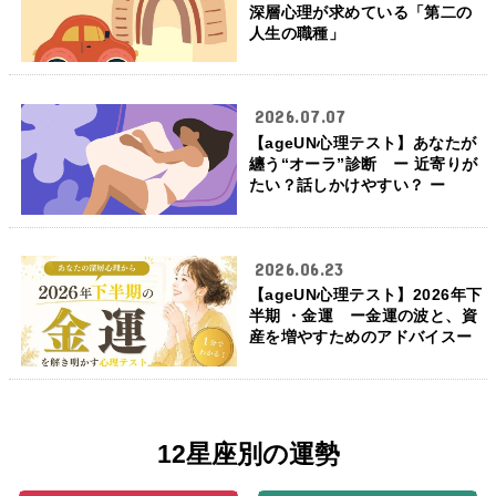
深層心理が求めている「第二の
人生の職種」
2026.07.07
【ageUN心理テスト】あなたが
纏う“オーラ”診断 ー 近寄りが
たい？話しかけやすい？ ー
2026.06.23
【ageUN心理テスト】2026年下
半期 ・金運 ー金運の波と、資
産を増やすためのアドバイスー
12星座別の運勢