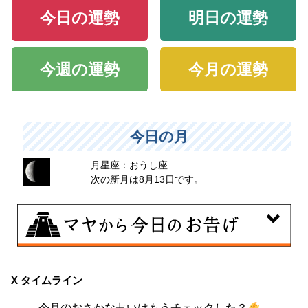
今日の運勢
明日の運勢
今週の運勢
今月の運勢
今日の月
月星座：おうし座
次の新月は8月13日です。
8月7日
伝統や歴史的な過去のやり方・道筋を踏襲する日。あな
X タイムライン
たの直感で伝統を踏まえ、伝統を乗り越えるひらめき
今月のおさかな占いはもうチェックした？