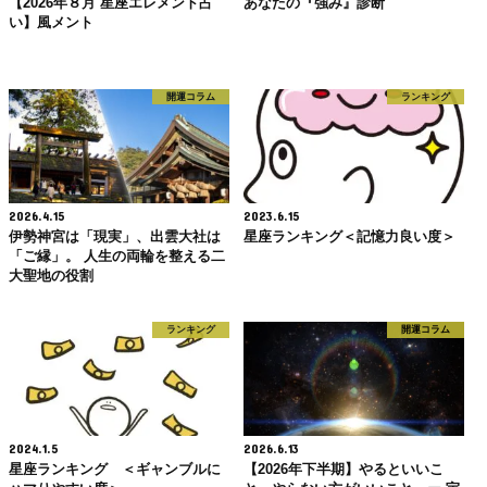
【2026年８月 星座エレメント占
あなたの『強み』診断
い】風メント
開運コラム
ランキング
2026.4.15
2023.6.15
伊勢神宮は「現実」、出雲大社は
星座ランキング＜記憶力良い度＞
「ご縁」。 人生の両輪を整える二
大聖地の役割
ランキング
開運コラム
2024.1.5
2026.6.13
星座ランキング ＜ギャンブルに
【2026年下半期】やるといいこ