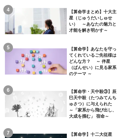
【算命学まとめ】十大主
星（じゅうだいしゅせ
い） ～あなたの魅力と
才能を解き明かす～
【算命学】あなたを守っ
てくれているご先祖様は
どんな方？ ～ 伴星
（ばんせい）に見る家系
のテーマ ～
【算命学・天中殺③】辰
巳天中殺（たつみてんち
ゅさつ）に与えられた
～「家系から飛び出し、
大成を掴む」 宿命～
【算命学】十二大従星