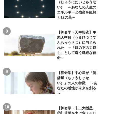
（じゅうにだいじゅうせ
い） ～あなたの人生の
エネルギーと宿命を紐解
く12の星～
【算命学・天中殺④】午
未天中殺（うまひつじて
んちゅうさつ）に与えら
れた ～「縁の下の力持
ち」として輝く繊細な宿
命～
【算命学】中心星が「調
舒星（ちょうじょせ
い）」の人の特徴 ～あ
なたの感性が未来を創る
～
【算命学・十二大従星
⑦】苦労を力に変えるリ