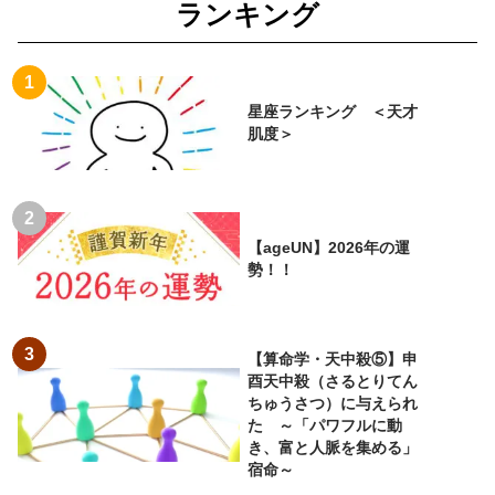
ランキング
星座ランキング ＜天才
肌度＞
【ageUN】2026年の運
勢！！
【算命学・天中殺⑤】申
酉天中殺（さるとりてん
ちゅうさつ）に与えられ
た ～「パワフルに動
き、富と人脈を集める」
宿命～