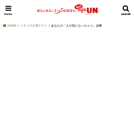
HOME
今日の運勢ランキング
明日の運勢ランキング
今週の運勢
menu
search
search
HOME
ツキイチ心理テスト
あなたの『人が気になっちゃう』診断