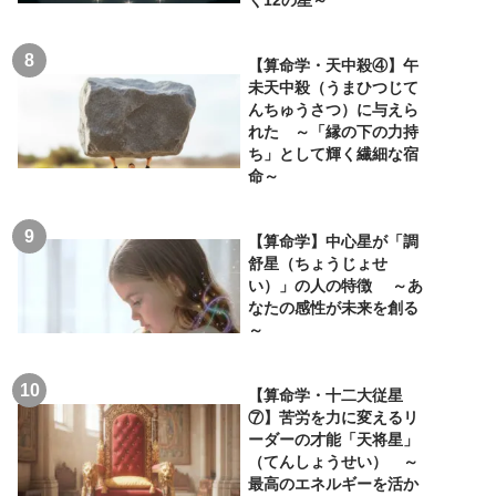
く12の星～
【算命学・天中殺④】午
未天中殺（うまひつじて
んちゅうさつ）に与えら
れた ～「縁の下の力持
ち」として輝く繊細な宿
命～
【算命学】中心星が「調
舒星（ちょうじょせ
い）」の人の特徴 ～あ
なたの感性が未来を創る
～
【算命学・十二大従星
⑦】苦労を力に変えるリ
ーダーの才能「天将星」
（てんしょうせい） ～
最高のエネルギーを活か