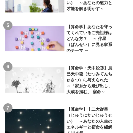
い） ～あなたの魅力と
才能を解き明かす～
【算命学】あなたを守っ
てくれているご先祖様は
どんな方？ ～ 伴星
（ばんせい）に見る家系
のテーマ ～
【算命学・天中殺③】辰
巳天中殺（たつみてんち
ゅさつ）に与えられた
～「家系から飛び出し、
大成を掴む」 宿命～
【算命学】十二大従星
（じゅうにだいじゅうせ
い） ～あなたの人生の
エネルギーと宿命を紐解