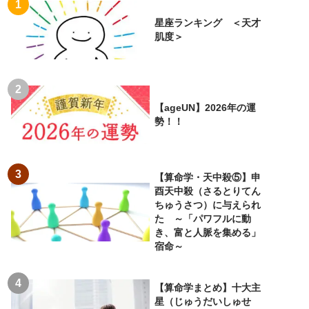
星座ランキング ＜天才
肌度＞
【ageUN】2026年の運
勢！！
【算命学・天中殺⑤】申
酉天中殺（さるとりてん
ちゅうさつ）に与えられ
た ～「パワフルに動
き、富と人脈を集める」
宿命～
【算命学まとめ】十大主
星（じゅうだいしゅせ