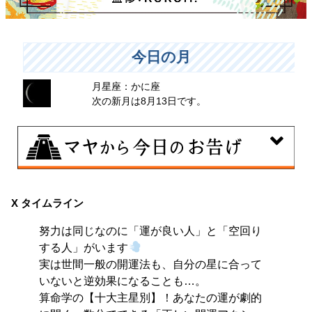
今日の月
月星座：かに座
次の新月は8月13日です。
8月10日
自分をいつもとは違う特定の環境に追い込むことで、普
X タイムライン
段とは違う自分を見つける日。その状況にとことん奉仕
努力は同じなのに「運が良い人」と「空回り
する。
する人」がいます
実は世間一般の開運法も、自分の星に合って
いないと逆効果になることも…。
算命学の【十大主星別】！あなたの運が劇的