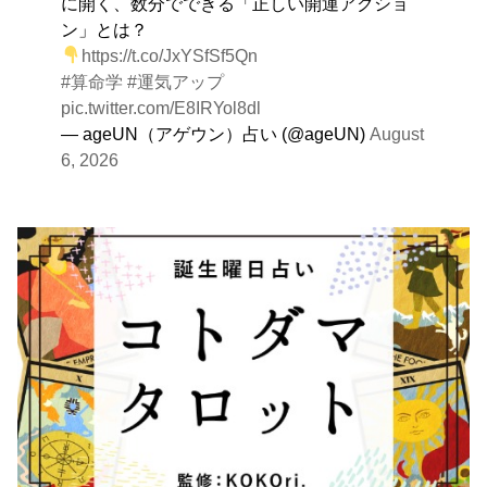
に開く、数分でできる「正しい開運アクショ
ン」とは？
https://t.co/JxYSfSf5Qn
#算命学
#運気アップ
pic.twitter.com/E8IRYol8dl
— ageUN（アゲウン）占い (@ageUN)
August
6, 2026