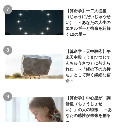
【算命学】十二大従星
（じゅうにだいじゅうせ
い） ～あなたの人生の
エネルギーと宿命を紐解
く12の星～
【算命学・天中殺④】午
未天中殺（うまひつじて
んちゅうさつ）に与えら
れた ～「縁の下の力持
ち」として輝く繊細な宿
命～
【算命学】中心星が「調
舒星（ちょうじょせ
い）」の人の特徴 ～あ
なたの感性が未来を創る
～