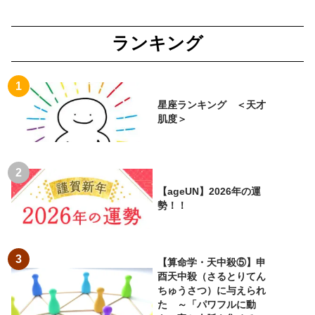
ランキング
星座ランキング ＜天才
肌度＞
【ageUN】2026年の運
勢！！
【算命学・天中殺⑤】申
酉天中殺（さるとりてん
ちゅうさつ）に与えられ
た ～「パワフルに動