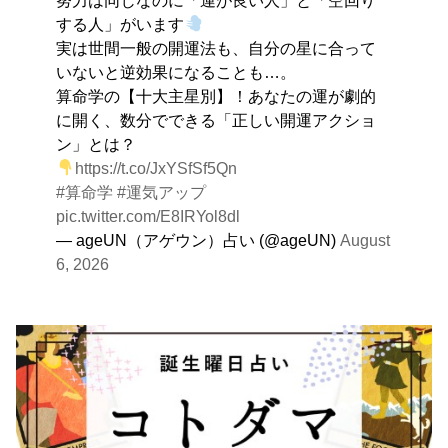
する人」がいます
実は世間一般の開運法も、自分の星に合って
いないと逆効果になることも…。
算命学の【十大主星別】！あなたの運が劇的
に開く、数分でできる「正しい開運アクショ
ン」とは？
https://t.co/JxYSfSf5Qn
#算命学
#運気アップ
pic.twitter.com/E8IRYol8dl
— ageUN（アゲウン）占い (@ageUN)
August
6, 2026