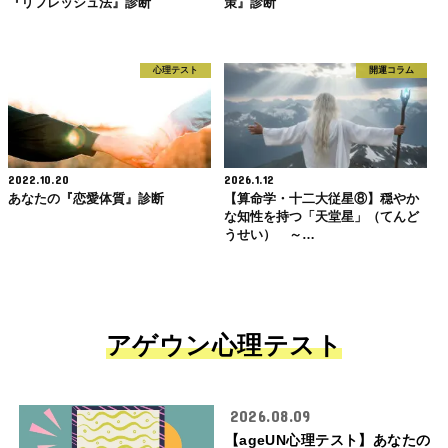
『リフレッシュ法』診断
策』診断
心理テスト
開運コラム
2022.10.20
2026.1.12
あなたの『恋愛体質』診断
【算命学・十二大従星⑧】穏やか
な知性を持つ「天堂星」（てんど
うせい） ～…
アゲウン心理テスト
2026.08.09
【ageUN心理テスト】あなたの