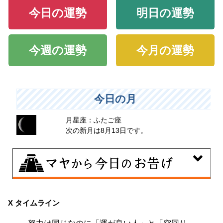
今日の運勢
明日の運勢
今週の運勢
今月の運勢
今日の月
月星座：ふたご座
次の新月は8月13日です。
8月9日
大きくエネルギーを放出する日。日々の活力をため込ん
X タイムライン
で、自分の目標に向かって、一気に解き放ちましょう。
努力は同じなのに「運が良い人」と「空回り