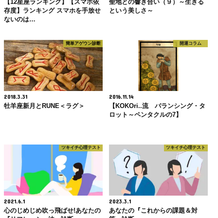
【12星座ランキング】【スマホ依
聖地との響き合い（９）～生きる
存度】ランキング スマホを手放せ
という美しさ～
ないのは…
簡単アゲウン診断
開運コラム
2018.3.31
2016.11.14
牡羊座新月とRUNE＜ラグ＞
【KOKOri..流 バランシング・タ
ロット～ペンタクルの7】
ツキイチ心理テスト
ツキイチ心理テスト
2021.6.1
2023.3.1
心のじめじめ吹っ飛ばせ!あなたの
あなたの『これからの課題＆対