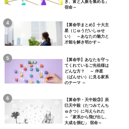
き、富と人脈を集める」
宿命～
【算命学まとめ】十大主
星（じゅうだいしゅせ
い） ～あなたの魅力と
才能を解き明かす～
【算命学】あなたを守っ
てくれているご先祖様は
どんな方？ ～ 伴星
（ばんせい）に見る家系
のテーマ ～
【算命学・天中殺③】辰
巳天中殺（たつみてんち
ゅさつ）に与えられた
～「家系から飛び出し、
大成を掴む」 宿命～