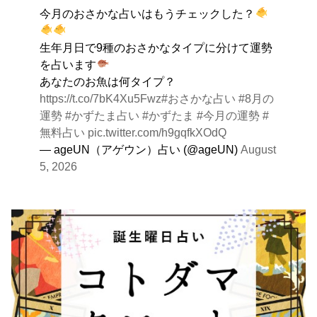
今月のおさかな占いはもうチェックした？
です。
生年月日で9種のおさかなタイプに分けて運勢
を占います
あなたのお魚は何タイプ？
https://t.co/7bK4Xu5Fwz
#おさかな占い
#8月の
運勢
#かずたま占い
#かずたま
#今月の運勢
#
無料占い
pic.twitter.com/h9gqfkXOdQ
— ageUN（アゲウン）占い (@ageUN)
August
5, 2026