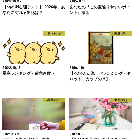
2025.10.24
2024.8.15
【ageUN心理テスト】 2026年、あ
あなたの『この夏陥りやすいポイ
なたに訪れる変化は？
ント』診断
ランキング
開運コラム
2022.10.15
2016.1.10
星座ランキング＜前向き度＞
【KOKOri..流 バランシング・タ
ロット～カップの６】
心理テスト
新月コラム
2021.3.29
2017.8.22