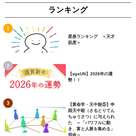
ランキング
星座ランキング ＜天才
肌度＞
【ageUN】2026年の運
勢！！
【算命学・天中殺⑤】申
酉天中殺（さるとりてん
ちゅうさつ）に与えられ
た ～「パワフルに動
き、富と人脈を集める」
宿命～