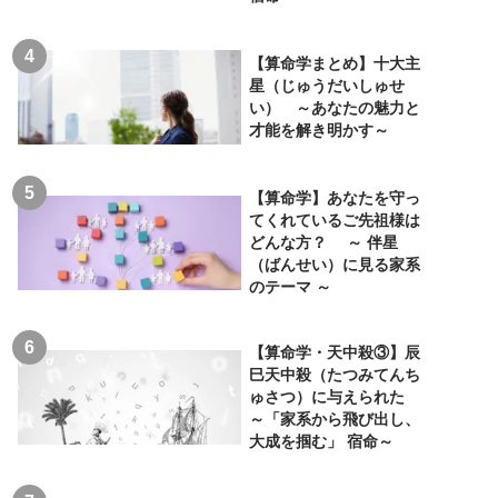
【算命学まとめ】十大主
星（じゅうだいしゅせ
い） ～あなたの魅力と
才能を解き明かす～
【算命学】あなたを守っ
てくれているご先祖様は
どんな方？ ～ 伴星
（ばんせい）に見る家系
のテーマ ～
【算命学・天中殺③】辰
巳天中殺（たつみてんち
ゅさつ）に与えられた
～「家系から飛び出し、
大成を掴む」 宿命～