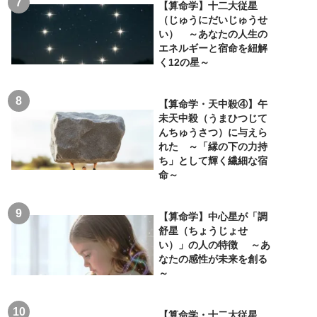
【算命学】十二大従星
（じゅうにだいじゅうせ
い） ～あなたの人生の
エネルギーと宿命を紐解
く12の星～
【算命学・天中殺④】午
未天中殺（うまひつじて
んちゅうさつ）に与えら
れた ～「縁の下の力持
ち」として輝く繊細な宿
命～
【算命学】中心星が「調
舒星（ちょうじょせ
い）」の人の特徴 ～あ
なたの感性が未来を創る
～
【算命学・十二大従星