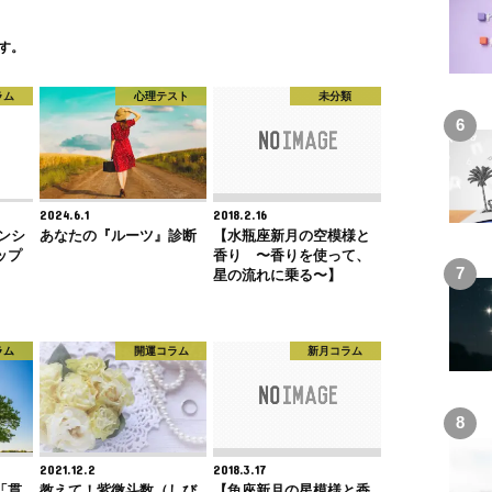
す。
ラム
心理テスト
未分類
2024.6.1
2018.2.16
ランシ
あなたの『ルーツ』診断
【水瓶座新月の空模様と
ップ
香り 〜香りを使って、
星の流れに乗る〜】
ラム
開運コラム
新月コラム
2021.12.2
2018.3.17
「貫
教えて！紫微斗数（しび
【魚座新月の星模様と香