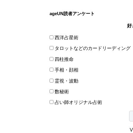
ageUN読者アンケート
好
西洋占星術
タロットなどのカードリーディング
四柱推命
手相・顔相
霊視・波動
数秘術
占い師オリジナル占術
V