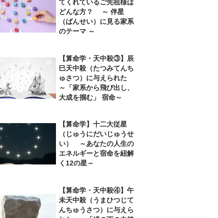
てくれているご先祖様は
どんな方？ ～ 伴星
（ばんせい）に見る家系
のテーマ ～
【算命学・天中殺③】辰
巳天中殺（たつみてんち
ゅさつ）に与えられた
～「家系から飛び出し、
大成を掴む」 宿命～
【算命学】十二大従星
（じゅうにだいじゅうせ
い） ～あなたの人生の
エネルギーと宿命を紐解
く12の星～
【算命学・天中殺④】午
未天中殺（うまひつじて
んちゅうさつ）に与えら