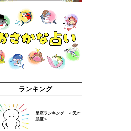
ランキング
星座ランキング ＜天才
肌度＞