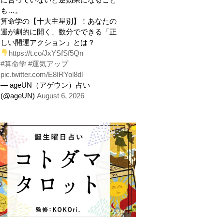
も…。
算命学の【十大主星別】！あなたの
運が劇的に開く、数分でできる「正
しい開運アクション」とは？
https://t.co/JxYSfSf5Qn
#算命学
#運気アップ
pic.twitter.com/E8IRYol8dl
— ageUN（アゲウン）占い
(@ageUN)
August 6, 2026