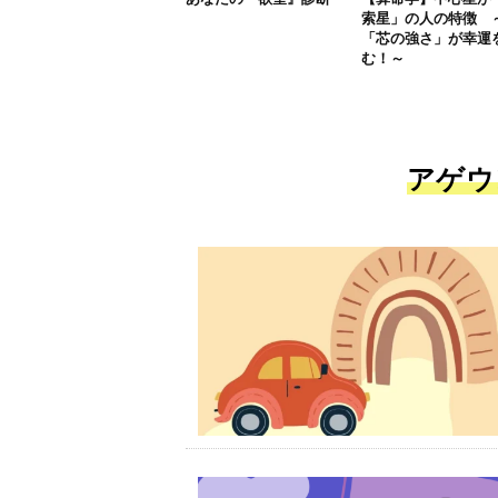
索星」の人の特徴 
「芯の強さ」が幸運
む！～
アゲウ