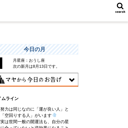
search
今日の月
月星座：おうし座
次の新月は8月13日です。
7日
イムライン
統や歴史的な過去のやり方・道筋を踏襲
る日。あなたの直感で伝統を踏まえ、伝
努力は同じなのに「運が良い人」と
を乗り越えるひらめきを。
「空回りする人」がいます
実は世間一般の開運法も、自分の星
に合っていないと逆効果になること