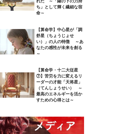
れた ～「縁の下の力持
ち」として輝く繊細な宿
命～
【算命学】中心星が「調
舒星（ちょうじょせ
い）」の人の特徴 ～あ
なたの感性が未来を創る
～
【算命学・十二大従星
⑦】苦労を力に変えるリ
ーダーの才能「天将星」
（てんしょうせい） ～
最高のエネルギーを活か
すための心得とは～