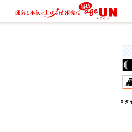
8月
X タ
伝
す
統