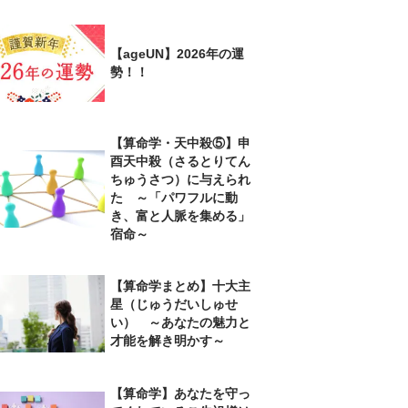
【ageUN】2026年の運
勢！！
【算命学・天中殺⑤】申
酉天中殺（さるとりてん
ちゅうさつ）に与えられ
た ～「パワフルに動
き、富と人脈を集める」
宿命～
【算命学まとめ】十大主
星（じゅうだいしゅせ
い） ～あなたの魅力と
才能を解き明かす～
【算命学】あなたを守っ