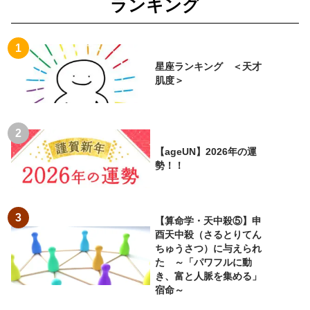
ランキング
星座ランキング ＜天才
肌度＞
【ageUN】2026年の運
勢！！
【算命学・天中殺⑤】申
酉天中殺（さるとりてん
ちゅうさつ）に与えられ
た ～「パワフルに動
き、富と人脈を集める」
宿命～