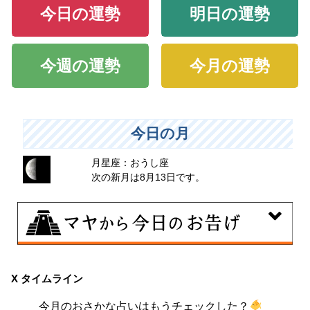
今日の運勢
明日の運勢
今週の運勢
今月の運勢
今日の月
月星座：おうし座
次の新月は8月13日です。
8月6日
曖昧な気持ちで人と付き合うことはタブーとされる日。
X タイムライン
出会いは貴重な共有の時間。行動はあなたの大切な時間
今月のおさかな占いはもうチェックした？
です。