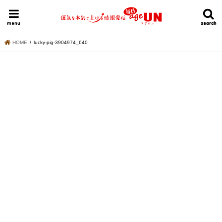
HOME
今日の運勢ランキング
明日の運勢ランキング
今週の運勢
menu
search
search
HOME
lucky-pig-3904974_640