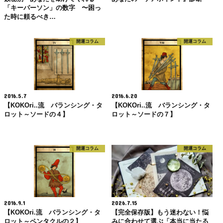
「キーパーソン」の数字 〜困っ
た時に頼るべき…
開運コラム
開運コラム
2016.5.7
2016.6.20
【KOKOri..流 バランシング・タ
【KOKOri..流 バランシング・タ
ロット～ソードの４】
ロット～ソードの７】
開運コラム
開運コラム
2016.9.1
2026.7.15
【KOKOri.流 バランシング・タ
【完全保存版】もう迷わない！悩
ロット～ペンタクルの２】
みに合わせて選ぶ「本当に当たる