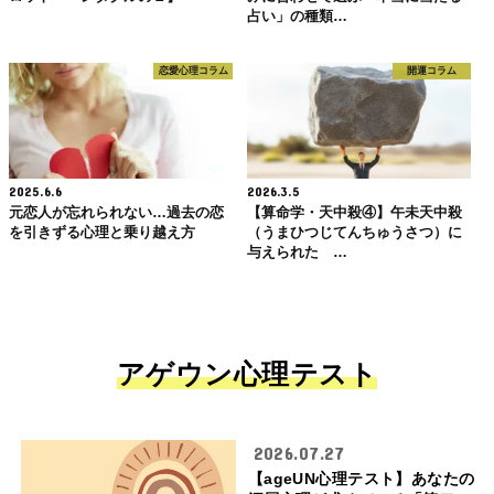
占い」の種類…
恋愛心理コラム
開運コラム
2025.6.6
2026.3.5
元恋人が忘れられない…過去の恋
【算命学・天中殺④】午未天中殺
を引きずる心理と乗り越え方
（うまひつじてんちゅうさつ）に
与えられた …
アゲウン心理テスト
2026.07.27
【ageUN心理テスト】あなたの