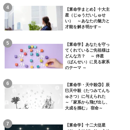
【算命学まとめ】十大主
星（じゅうだいしゅせ
い） ～あなたの魅力と
才能を解き明かす～
【算命学】あなたを守っ
てくれているご先祖様は
どんな方？ ～ 伴星
（ばんせい）に見る家系
のテーマ ～
【算命学・天中殺③】辰
巳天中殺（たつみてんち
ゅさつ）に与えられた
～「家系から飛び出し、
大成を掴む」 宿命～
【算命学】十二大従星