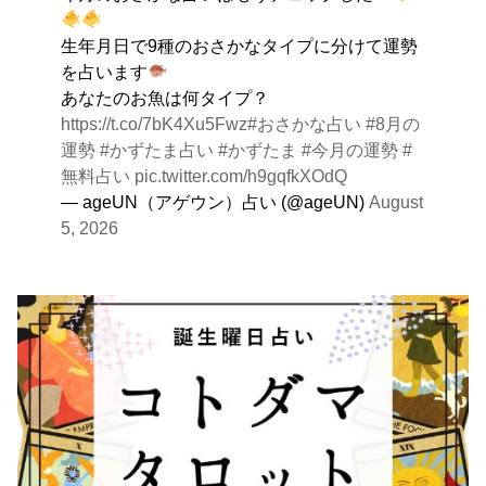
生年月日で9種のおさかなタイプに分けて運勢
を占います
あなたのお魚は何タイプ？
https://t.co/7bK4Xu5Fwz
#おさかな占い
#8月の
運勢
#かずたま占い
#かずたま
#今月の運勢
#
無料占い
pic.twitter.com/h9gqfkXOdQ
— ageUN（アゲウン）占い (@ageUN)
August
5, 2026