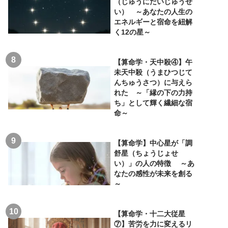
（じゅうにだいじゅうせ
い） ～あなたの人生の
エネルギーと宿命を紐解
く12の星～
【算命学・天中殺④】午
未天中殺（うまひつじて
んちゅうさつ）に与えら
れた ～「縁の下の力持
ち」として輝く繊細な宿
命～
【算命学】中心星が「調
舒星（ちょうじょせ
い）」の人の特徴 ～あ
なたの感性が未来を創る
～
【算命学・十二大従星
⑦】苦労を力に変えるリ