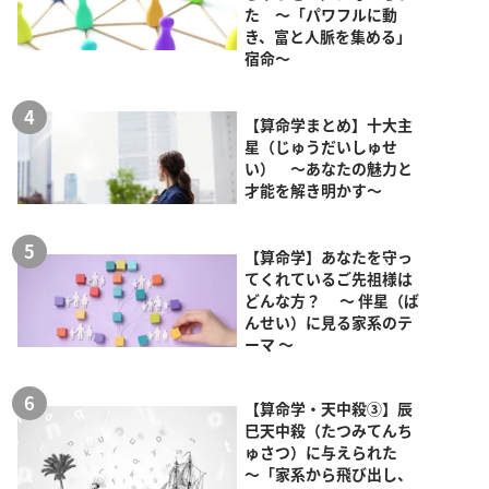
た ～「パワフルに動
き、富と人脈を集める」
宿命～
【算命学まとめ】十大主
星（じゅうだいしゅせ
い） ～あなたの魅力と
才能を解き明かす～
【算命学】あなたを守っ
てくれているご先祖様は
どんな方？ ～ 伴星（ば
んせい）に見る家系のテ
ーマ ～
【算命学・天中殺③】辰
巳天中殺（たつみてんち
ゅさつ）に与えられた
～「家系から飛び出し、