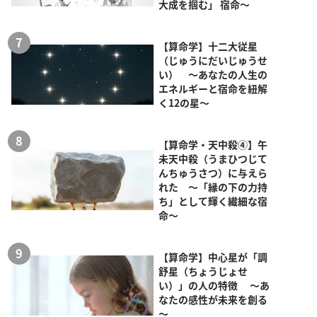
大成を掴む」 宿命～
【算命学】十二大従星
（じゅうにだいじゅうせ
い） ～あなたの人生の
エネルギーと宿命を紐解
く12の星～
【算命学・天中殺④】午
未天中殺（うまひつじて
んちゅうさつ）に与えら
れた ～「縁の下の力持
ち」として輝く繊細な宿
命～
【算命学】中心星が「調
舒星（ちょうじょせ
い）」の人の特徴 ～あ
なたの感性が未来を創る
～