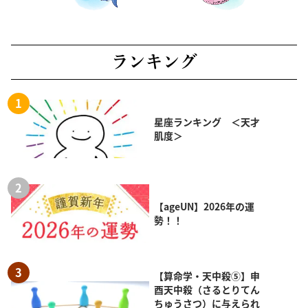
ランキング
星座ランキング ＜天才
肌度＞
【ageUN】2026年の運
勢！！
【算命学・天中殺⑤】申
酉天中殺（さるとりてん
ちゅうさつ）に与えられ