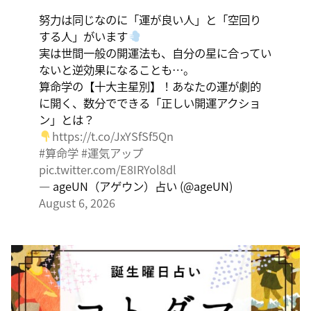
く、そこに集中に、没頭することで、才能が開花しま
努力は同じなのに「運が良い人」と「空回り
す。
する人」がいます
実は世間一般の開運法も、自分の星に合ってい
ないと逆効果になることも…。
算命学の【十大主星別】！あなたの運が劇的
に開く、数分でできる「正しい開運アクショ
ン」とは？
https://t.co/JxYSfSf5Qn
#算命学
#運気アップ
pic.twitter.com/E8IRYol8dl
— ageUN（アゲウン）占い (@ageUN)
August 6, 2026