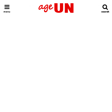
HOME
今日の運勢ランキング
明日の運勢ランキング
今週の運勢
menu
search
search