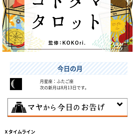
今日の月
月星座：ふたご座
次の新月は8月13日です。
8月8日
X タイムライン
興味のある分野で、熟練を志す日。なんとなくではな