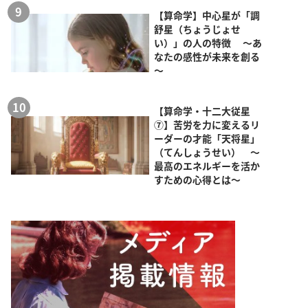
【算命学】中心星が「調
舒星（ちょうじょせ
い）」の人の特徴 ～あ
なたの感性が未来を創る
～
【算命学・十二大従星
⑦】苦労を力に変えるリ
ーダーの才能「天将星」
（てんしょうせい） ～
最高のエネルギーを活か
すための心得とは～