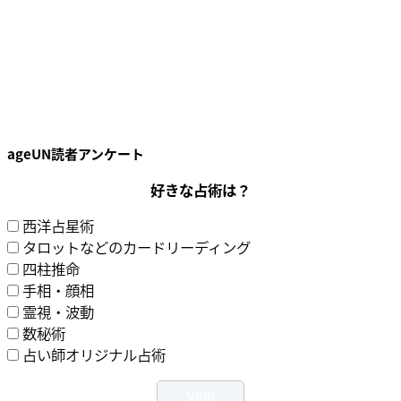
ageUN読者アンケート
好きな占術は？
西洋占星術
タロットなどのカードリーディング
四柱推命
手相・顔相
霊視・波動
数秘術
占い師オリジナル占術