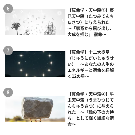
【算命学・天中殺③】辰
巳天中殺（たつみてんち
ゅさつ）に与えられた
～「家系から飛び出し、
大成を掴む」 宿命～
【算命学】十二大従星
（じゅうにだいじゅうせ
い） ～あなたの人生の
エネルギーと宿命を紐解
く12の星～
【算命学・天中殺④】午
未天中殺（うまひつじて
んちゅうさつ）に与えら
れた ～「縁の下の力持
ち」として輝く繊細な宿
命～