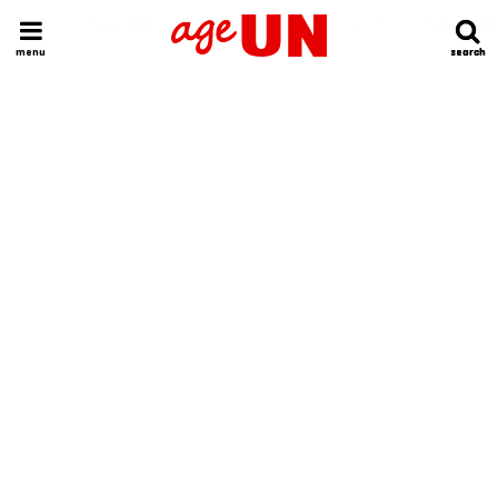
HOME
今日の運勢ランキング
明日の運勢ランキング
今週の運勢
menu
search
search