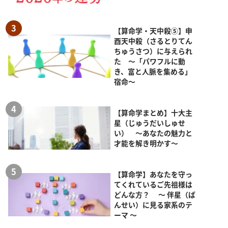
【算命学・天中殺⑤】申
酉天中殺（さるとりてん
ちゅうさつ）に与えられ
た ～「パワフルに動
き、富と人脈を集める」
宿命～
【算命学まとめ】十大主
星（じゅうだいしゅせ
い） ～あなたの魅力と
才能を解き明かす～
【算命学】あなたを守っ
てくれているご先祖様は
どんな方？ ～ 伴星（ば
んせい）に見る家系のテ
ーマ ～