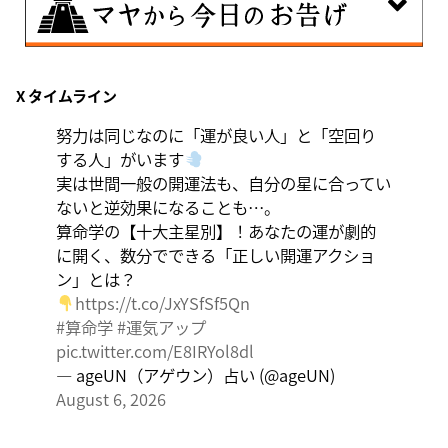
8月8日
X タイムライン
興味のある分野で、熟練を志す日。なんとなくではな
く、そこに集中に、没頭することで、才能が開花しま
努力は同じなのに「運が良い人」と「空回り
す。
する人」がいます
実は世間一般の開運法も、自分の星に合ってい
ないと逆効果になることも…。
算命学の【十大主星別】！あなたの運が劇的
に開く、数分でできる「正しい開運アクショ
ン」とは？
https://t.co/JxYSfSf5Qn
#算命学
#運気アップ
pic.twitter.com/E8IRYol8dl
— ageUN（アゲウン）占い (@ageUN)
August 6, 2026