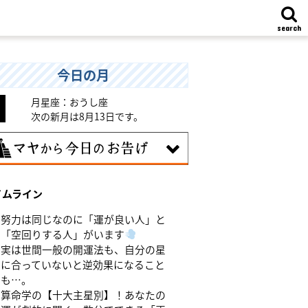
search
今日の月
月星座：おうし座
次の新月は8月13日です。
7日
イムライン
統や歴史的な過去のやり方・道筋を踏襲
る日。あなたの直感で伝統を踏まえ、伝
努力は同じなのに「運が良い人」と
を乗り越えるひらめきを。
「空回りする人」がいます
実は世間一般の開運法も、自分の星
に合っていないと逆効果になること
も…。
算命学の【十大主星別】！あなたの