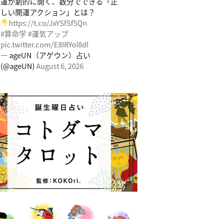
運が劇的に開く、数分でできる「正
しい開運アクション」とは？
https://t.co/JxYSfSf5Qn
#算命学
#運気アップ
pic.twitter.com/E8IRYol8dl
— ageUN（アゲウン）占い
(@ageUN)
August 6, 2026