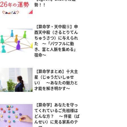
勢！！
【算命学・天中殺⑤】申
酉天中殺（さるとりてん
ちゅうさつ）に与えられ
た ～「パワフルに動
き、富と人脈を集める」
宿命～
【算命学まとめ】十大主
星（じゅうだいしゅせ
い） ～あなたの魅力と
才能を解き明かす～
【算命学】あなたを守っ
てくれているご先祖様は
どんな方？ ～ 伴星（ば
んせい）に見る家系のテ