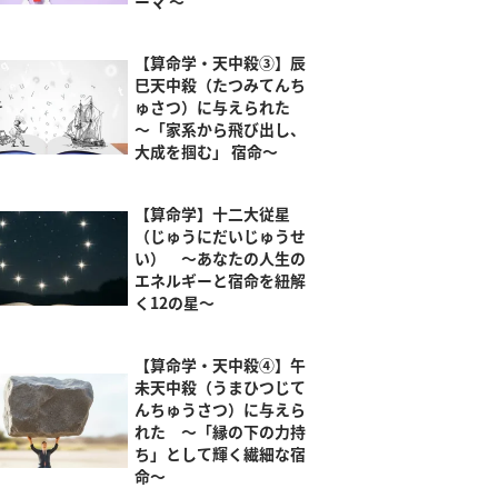
ーマ ～
【算命学・天中殺③】辰
巳天中殺（たつみてんち
ゅさつ）に与えられた
～「家系から飛び出し、
大成を掴む」 宿命～
【算命学】十二大従星
（じゅうにだいじゅうせ
い） ～あなたの人生の
エネルギーと宿命を紐解
く12の星～
【算命学・天中殺④】午
未天中殺（うまひつじて
んちゅうさつ）に与えら
れた ～「縁の下の力持
ち」として輝く繊細な宿
命～