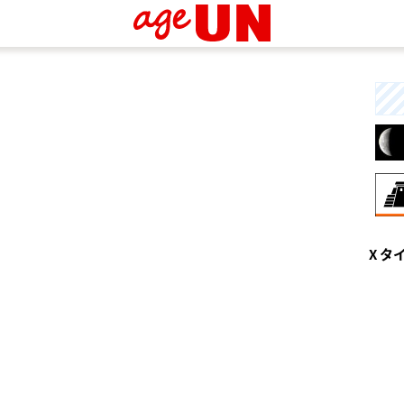
8月
X タ
伝
す
統