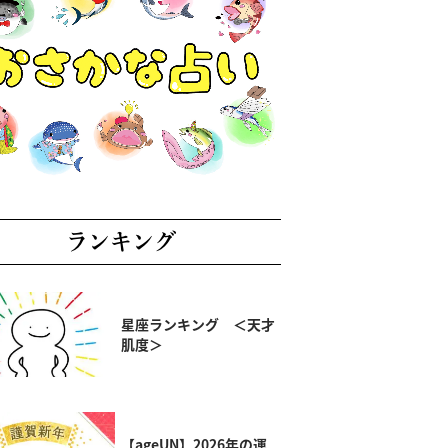
ランキング
星座ランキング ＜天才
肌度＞
【ageUN】2026年の運