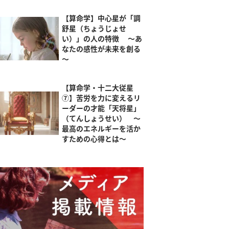
【算命学】中心星が「調
舒星（ちょうじょせ
い）」の人の特徴 ～あ
なたの感性が未来を創る
～
【算命学・十二大従星
⑦】苦労を力に変えるリ
ーダーの才能「天将星」
（てんしょうせい） ～
最高のエネルギーを活か
すための心得とは～