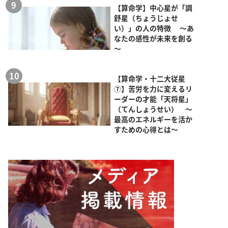
【算命学】中心星が「調
舒星（ちょうじょせ
い）」の人の特徴 ～あ
なたの感性が未来を創る
～
【算命学・十二大従星
⑦】苦労を力に変えるリ
ーダーの才能「天将星」
（てんしょうせい） ～
最高のエネルギーを活か
すための心得とは～