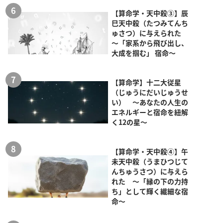
【算命学・天中殺③】辰
巳天中殺（たつみてんち
ゅさつ）に与えられた
～「家系から飛び出し、
大成を掴む」 宿命～
【算命学】十二大従星
（じゅうにだいじゅうせ
い） ～あなたの人生の
エネルギーと宿命を紐解
く12の星～
【算命学・天中殺④】午
未天中殺（うまひつじて
んちゅうさつ）に与えら
れた ～「縁の下の力持
ち」として輝く繊細な宿
命～