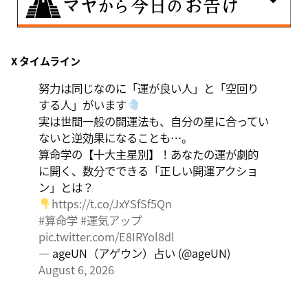
8月7日
X タイムライン
伝統や歴史的な過去のやり方・道筋を踏襲する日。あな
たの直感で伝統を踏まえ、伝統を乗り越えるひらめき
努力は同じなのに「運が良い人」と「空回り
を。
する人」がいます
実は世間一般の開運法も、自分の星に合ってい
ないと逆効果になることも…。
算命学の【十大主星別】！あなたの運が劇的
に開く、数分でできる「正しい開運アクショ
ン」とは？
https://t.co/JxYSfSf5Qn
#算命学
#運気アップ
pic.twitter.com/E8IRYol8dl
— ageUN（アゲウン）占い (@ageUN)
August 6, 2026