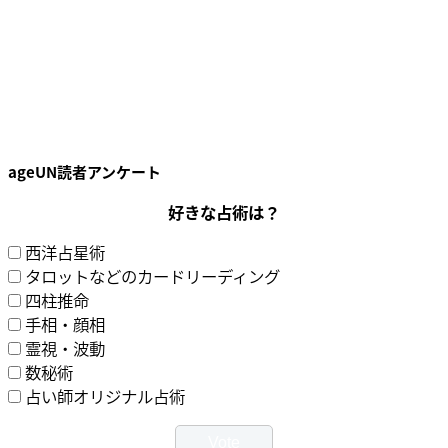
ageUN読者アンケート
好きな占術は？
西洋占星術
タロットなどのカードリーディング
四柱推命
手相・顔相
霊視・波動
数秘術
占い師オリジナル占術