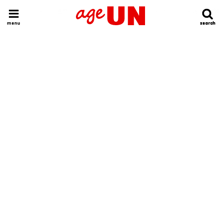
HOME
今日の運勢ランキング
明日の運勢ランキング
今週の運勢
menu
search
search