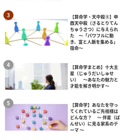
【算命学・天中殺⑤】申
酉天中殺（さるとりてん
ちゅうさつ）に与えられ
た ～「パワフルに動
き、富と人脈を集める」
宿命～
【算命学まとめ】十大主
星（じゅうだいしゅせ
い） ～あなたの魅力と
才能を解き明かす～
【算命学】あなたを守っ
てくれているご先祖様は
どんな方？ ～ 伴星（ば
んせい）に見る家系のテ
ーマ ～