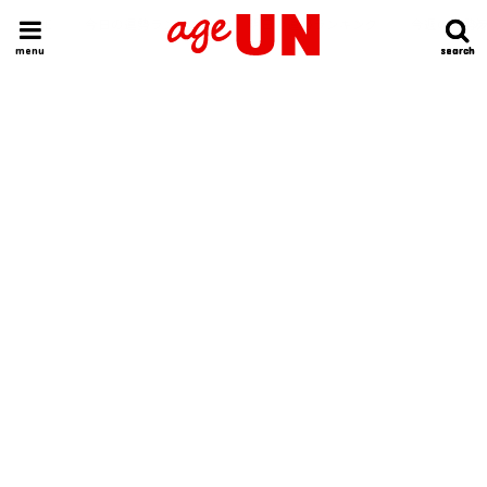
HOME
今日の運勢ランキング
明日の運勢ランキング
今週の運勢
menu
search
search