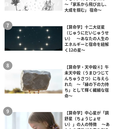
～「家系から飛び出し、
大成を掴む」 宿命～
【算命学】十二大従星
（じゅうにだいじゅうせ
い） ～あなたの人生の
エネルギーと宿命を紐解
く12の星～
【算命学・天中殺④】午
未天中殺（うまひつじて
んちゅうさつ）に与えら
れた ～「縁の下の力持
ち」として輝く繊細な宿
命～
【算命学】中心星が「調
舒星（ちょうじょせ
い）」の人の特徴 ～あ