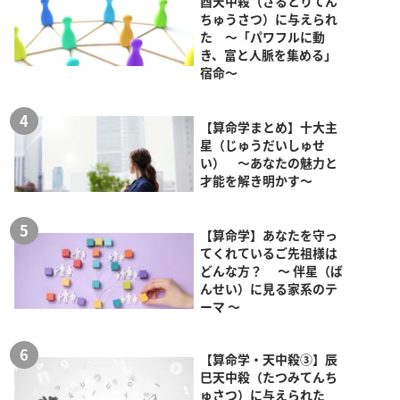
酉天中殺（さるとりてん
ちゅうさつ）に与えられ
た ～「パワフルに動
き、富と人脈を集める」
宿命～
【算命学まとめ】十大主
星（じゅうだいしゅせ
い） ～あなたの魅力と
才能を解き明かす～
【算命学】あなたを守っ
てくれているご先祖様は
どんな方？ ～ 伴星（ば
んせい）に見る家系のテ
ーマ ～
【算命学・天中殺③】辰
巳天中殺（たつみてんち
ゅさつ）に与えられた