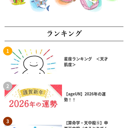
ランキング
星座ランキング ＜天才
肌度＞
【ageUN】2026年の運
勢！！
【算命学・天中殺⑤】申