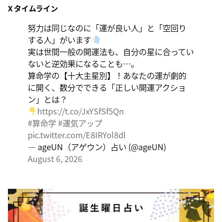
X タイムライン
大きくエネルギーを放出する日。日々の活力をため込ん
で、自分の目標に向かって、一気に解き放ちましょう。
努力は同じなのに「運が良い人」と「空回り
する人」がいます
実は世間一般の開運法も、自分の星に合ってい
ないと逆効果になることも…。
算命学の【十大主星別】！あなたの運が劇的
に開く、数分でできる「正しい開運アクショ
ン」とは？
https://t.co/JxYSfSf5Qn
#算命学
#運気アップ
pic.twitter.com/E8IRYol8dl
— ageUN（アゲウン）占い (@ageUN)
August 6, 2026