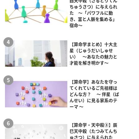
酉天中殺（さるとりてん
ちゅうさつ）に与えられ
た ～「パワフルに動
き、富と人脈を集める」
宿命～
【算命学まとめ】十大主
星（じゅうだいしゅせ
い） ～あなたの魅力と
才能を解き明かす～
【算命学】あなたを守っ
てくれているご先祖様は
どんな方？ ～ 伴星（ば
んせい）に見る家系のテ
ーマ ～
【算命学・天中殺③】辰
巳天中殺（たつみてんち
ゅさつ）に与えられた