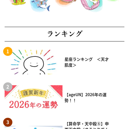
ランキング
星座ランキング ＜天才
肌度＞
【ageUN】2026年の運
勢！！
【算命学・天中殺⑤】申