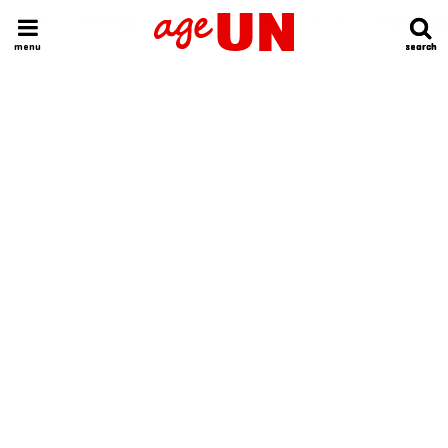
HOME
今日の運勢ランキング
明日の運勢ランキング
今週の運勢
menu
search
search