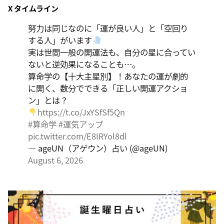
X タイムライン
大きくエネルギーを放出する日。日々の活力をため込ん
で、自分の目標に向かって、一気に解き放ちましょう。
努力は同じなのに「運が良い人」と「空回り
する人」がいます
実は世間一般の開運法も、自分の星に合ってい
ないと逆効果になることも…。
算命学の【十大主星別】！あなたの運が劇的
に開く、数分でできる「正しい開運アクショ
ン」とは？
https://t.co/JxYSfSf5Qn
#算命学
#運気アップ
pic.twitter.com/E8IRYol8dl
— ageUN（アゲウン）占い (@ageUN)
August 6, 2026