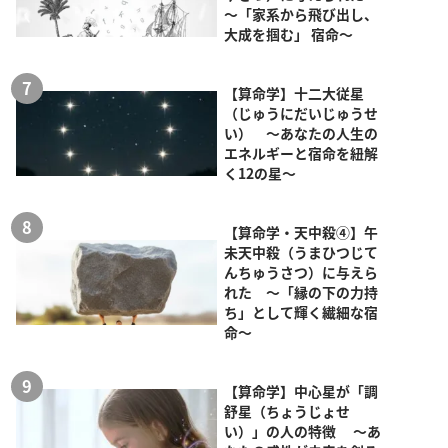
～「家系から飛び出し、
大成を掴む」 宿命～
【算命学】十二大従星
（じゅうにだいじゅうせ
い） ～あなたの人生の
エネルギーと宿命を紐解
く12の星～
【算命学・天中殺④】午
未天中殺（うまひつじて
んちゅうさつ）に与えら
れた ～「縁の下の力持
ち」として輝く繊細な宿
命～
【算命学】中心星が「調
舒星（ちょうじょせ
い）」の人の特徴 ～あ