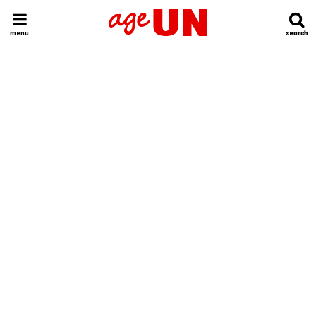
HOME
今日の運勢ランキング
明日の運勢ランキング
今週の運勢
menu
search
search