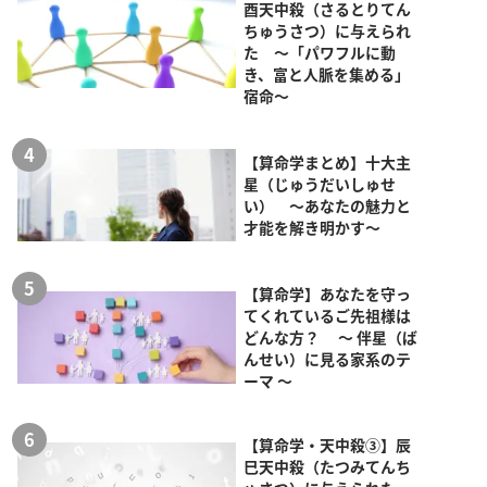
酉天中殺（さるとりてん
ちゅうさつ）に与えられ
た ～「パワフルに動
き、富と人脈を集める」
宿命～
【算命学まとめ】十大主
星（じゅうだいしゅせ
い） ～あなたの魅力と
才能を解き明かす～
【算命学】あなたを守っ
てくれているご先祖様は
どんな方？ ～ 伴星（ば
んせい）に見る家系のテ
ーマ ～
【算命学・天中殺③】辰
巳天中殺（たつみてんち