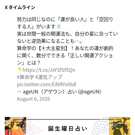
X タイムライン
伝統や歴史的な過去のやり方・道筋を踏襲する日。あな
たの直感で伝統を踏まえ、伝統を乗り越えるひらめき
努力は同じなのに「運が良い人」と「空回り
を。
する人」がいます
実は世間一般の開運法も、自分の星に合ってい
ないと逆効果になることも…。
算命学の【十大主星別】！あなたの運が劇的
に開く、数分でできる「正しい開運アクショ
ン」とは？
https://t.co/JxYSfSf5Qn
#算命学
#運気アップ
pic.twitter.com/E8IRYol8dl
— ageUN（アゲウン）占い (@ageUN)
August 6, 2026