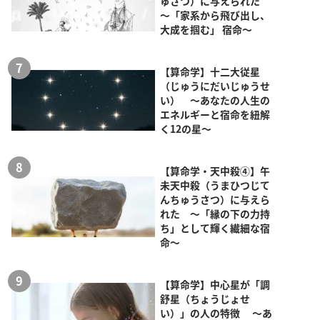
ゅさつ）に与えられた
～「家系から飛び出し、
大成を掴む」 宿命～
【算命学】十二大従星
（じゅうにだいじゅうせ
い） ～あなたの人生の
エネルギーと宿命を紐解
く12の星～
【算命学・天中殺④】午
未天中殺（うまひつじて
んちゅうさつ）に与えら
れた ～「縁の下の力持
ち」として輝く繊細な宿
命～
【算命学】中心星が「調
舒星（ちょうじょせ
い）」の人の特徴 ～あ