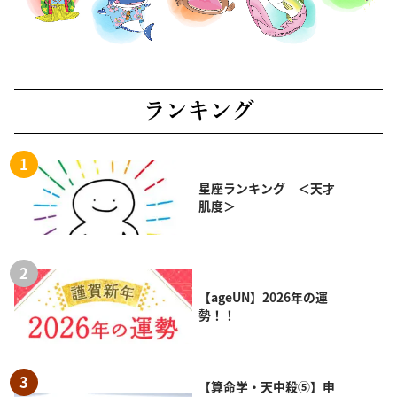
ランキング
星座ランキング ＜天才
肌度＞
【ageUN】2026年の運
勢！！
【算命学・天中殺⑤】申