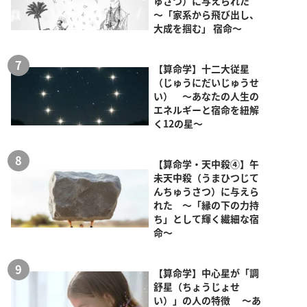
ゅさつ）に与えられた
～「家系から飛び出し、
大成を掴む」 宿命～
【算命学】十二大従星
（じゅうにだいじゅうせ
い） ～あなたの人生の
エネルギーと宿命を紐解
く12の星～
【算命学・天中殺④】午
未天中殺（うまひつじて
んちゅうさつ）に与えら
れた ～「縁の下の力持
ち」として輝く繊細な宿
命～
【算命学】中心星が「調
舒星（ちょうじょせ
い）」の人の特徴 ～あ