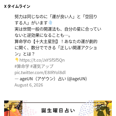
X タイムライン
大きくエネルギーを放出する日。日々の活力をため込ん
で、自分の目標に向かって、一気に解き放ちましょう。
努力は同じなのに「運が良い人」と「空回り
する人」がいます
実は世間一般の開運法も、自分の星に合ってい
ないと逆効果になることも…。
算命学の【十大主星別】！あなたの運が劇的
に開く、数分でできる「正しい開運アクショ
ン」とは？
https://t.co/JxYSfSf5Qn
#算命学
#運気アップ
pic.twitter.com/E8IRYol8dl
— ageUN（アゲウン）占い (@ageUN)
August 6, 2026