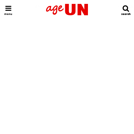
HOME
今日の運勢ランキング
明日の運勢ランキング
今週の運勢
menu
search
search