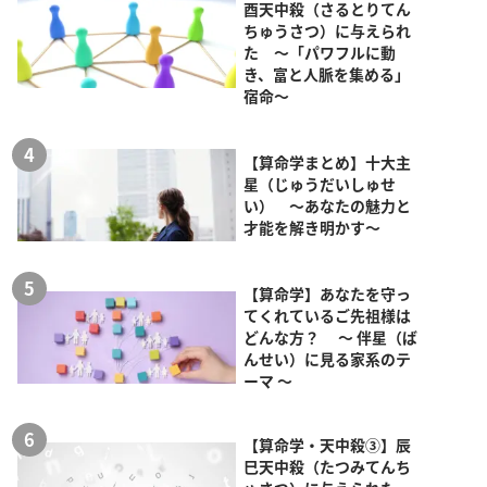
酉天中殺（さるとりてん
ちゅうさつ）に与えられ
た ～「パワフルに動
き、富と人脈を集める」
宿命～
【算命学まとめ】十大主
星（じゅうだいしゅせ
い） ～あなたの魅力と
才能を解き明かす～
【算命学】あなたを守っ
てくれているご先祖様は
どんな方？ ～ 伴星（ば
んせい）に見る家系のテ
ーマ ～
【算命学・天中殺③】辰
巳天中殺（たつみてんち