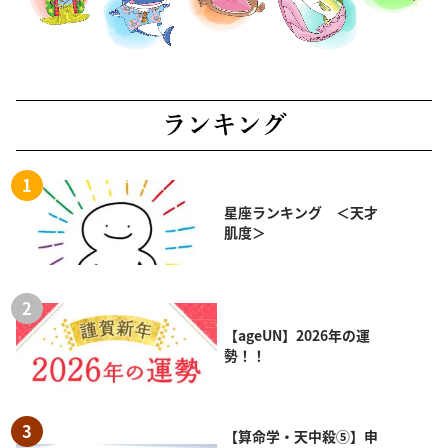
ランキング
星座ランキング ＜天才
肌度＞
【ageUN】2026年の運
勢！！
【算命学・天中殺⑤】申