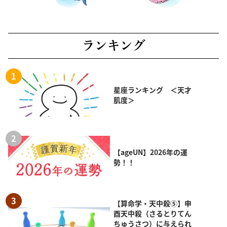
ランキング
星座ランキング ＜天才
肌度＞
【ageUN】2026年の運
勢！！
【算命学・天中殺⑤】申
酉天中殺（さるとりてん
ちゅうさつ）に与えられ