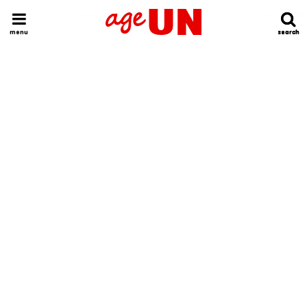
HOME
今日の運勢ランキング
明日の運勢ランキング
今週の運勢
menu
search
search