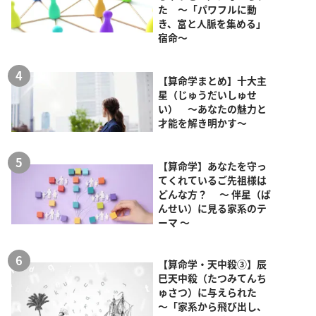
た ～「パワフルに動
き、富と人脈を集める」
宿命～
【算命学まとめ】十大主
星（じゅうだいしゅせ
い） ～あなたの魅力と
才能を解き明かす～
【算命学】あなたを守っ
てくれているご先祖様は
どんな方？ ～ 伴星（ば
んせい）に見る家系のテ
ーマ ～
【算命学・天中殺③】辰
巳天中殺（たつみてんち
ゅさつ）に与えられた
～「家系から飛び出し、