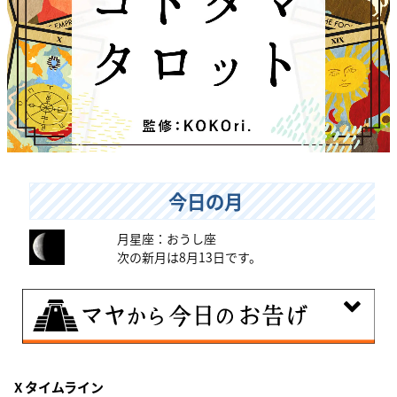
今日の月
月星座：おうし座
次の新月は8月13日です。
8月7日
X タイムライン
伝統や歴史的な過去のやり方・道筋を踏襲する日。あな