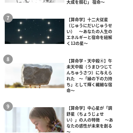
大成を掴む」 宿命～
【算命学】十二大従星
（じゅうにだいじゅうせ
い） ～あなたの人生の
エネルギーと宿命を紐解
く12の星～
【算命学・天中殺④】午
未天中殺（うまひつじて
んちゅうさつ）に与えら
れた ～「縁の下の力持
ち」として輝く繊細な宿
命～
【算命学】中心星が「調
舒星（ちょうじょせ
い）」の人の特徴 ～あ
なたの感性が未来を創る
～