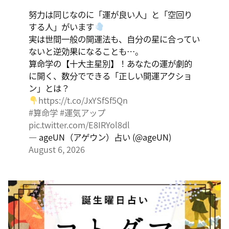
たの直感で伝統を踏まえ、伝統を乗り越えるひらめき
努力は同じなのに「運が良い人」と「空回り
を。
する人」がいます
実は世間一般の開運法も、自分の星に合ってい
ないと逆効果になることも…。
算命学の【十大主星別】！あなたの運が劇的
に開く、数分でできる「正しい開運アクショ
ン」とは？
https://t.co/JxYSfSf5Qn
#算命学
#運気アップ
pic.twitter.com/E8IRYol8dl
— ageUN（アゲウン）占い (@ageUN)
August 6, 2026