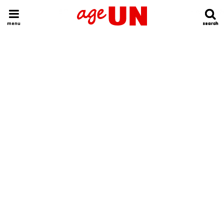
HOME
今日の運勢ランキング
明日の運勢ランキング
今週の運勢
menu
search
search