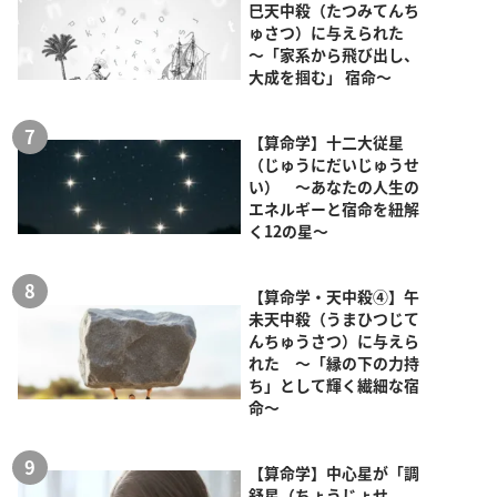
巳天中殺（たつみてんち
ゅさつ）に与えられた
～「家系から飛び出し、
大成を掴む」 宿命～
【算命学】十二大従星
（じゅうにだいじゅうせ
い） ～あなたの人生の
エネルギーと宿命を紐解
く12の星～
【算命学・天中殺④】午
未天中殺（うまひつじて
んちゅうさつ）に与えら
れた ～「縁の下の力持
ち」として輝く繊細な宿
命～
【算命学】中心星が「調
舒星（ちょうじょせ