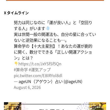
8月7日
X タイムライン
伝統や歴史的な過去のやり方・道筋を踏襲する日。あな
たの直感で伝統を踏まえ、伝統を乗り越えるひらめき
努力は同じなのに「運が良い人」と「空回り
を。
する人」がいます
実は世間一般の開運法も、自分の星に合ってい
ないと逆効果になることも…。
算命学の【十大主星別】！あなたの運が劇的
に開く、数分でできる「正しい開運アクショ
ン」とは？
https://t.co/JxYSfSf5Qn
#算命学
#運気アップ
pic.twitter.com/E8IRYol8dl
— ageUN（アゲウン）占い (@ageUN)
August 6, 2026