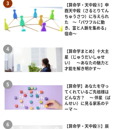
【算命学・天中殺⑤】申
酉天中殺（さるとりてん
ちゅうさつ）に与えられ
た ～「パワフルに動
き、富と人脈を集める」
宿命～
【算命学まとめ】十大主
星（じゅうだいしゅせ
い） ～あなたの魅力と
才能を解き明かす～
【算命学】あなたを守っ
てくれているご先祖様は
どんな方？ ～ 伴星（ば
んせい）に見る家系のテ
ーマ ～
【算命学・天中殺③】辰