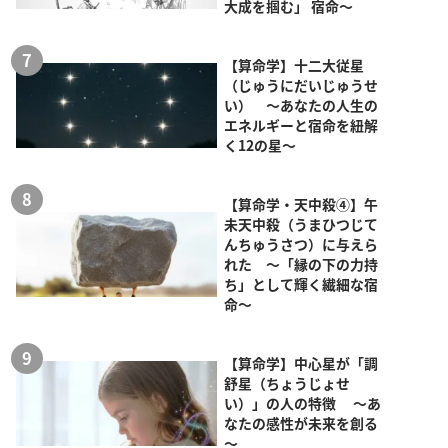
大成を掴む」 宿命～
【算命学】十二大従星
（じゅうにだいじゅうせ
い） ～あなたの人生の
エネルギーと宿命を紐解
く12の星～
【算命学・天中殺④】午
未天中殺（うまひつじて
んちゅうさつ）に与えら
れた ～「縁の下の力持
ち」として輝く繊細な宿
命～
【算命学】中心星が「調
舒星（ちょうじょせ
い）」の人の特徴 ～あ
なたの感性が未来を創る
～