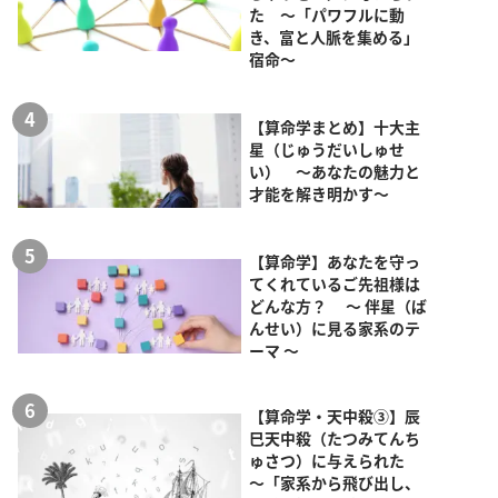
た ～「パワフルに動
き、富と人脈を集める」
宿命～
【算命学まとめ】十大主
星（じゅうだいしゅせ
い） ～あなたの魅力と
才能を解き明かす～
【算命学】あなたを守っ
てくれているご先祖様は
どんな方？ ～ 伴星（ば
んせい）に見る家系のテ
ーマ ～
【算命学・天中殺③】辰
巳天中殺（たつみてんち
ゅさつ）に与えられた
～「家系から飛び出し、