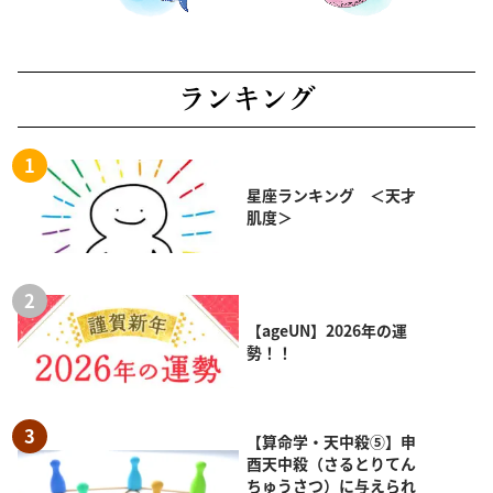
ランキング
星座ランキング ＜天才
肌度＞
【ageUN】2026年の運
勢！！
【算命学・天中殺⑤】申
酉天中殺（さるとりてん
ちゅうさつ）に与えられ