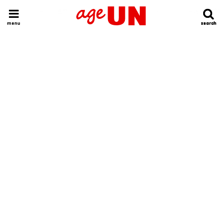
HOME
今日の運勢ランキング
明日の運勢ランキング
今週の運勢
menu
search
search