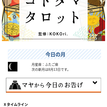
今日の月
月星座：ふたご座
次の新月は8月13日です。
8月8日
X タイムライン
興味のある分野で、熟練を志す日。なんとなくではな