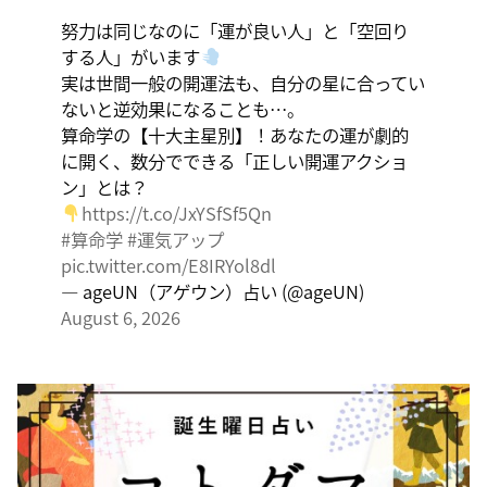
く、そこに集中に、没頭することで、才能が開花しま
努力は同じなのに「運が良い人」と「空回り
す。
する人」がいます
実は世間一般の開運法も、自分の星に合ってい
ないと逆効果になることも…。
算命学の【十大主星別】！あなたの運が劇的
に開く、数分でできる「正しい開運アクショ
ン」とは？
https://t.co/JxYSfSf5Qn
#算命学
#運気アップ
pic.twitter.com/E8IRYol8dl
— ageUN（アゲウン）占い (@ageUN)
August 6, 2026