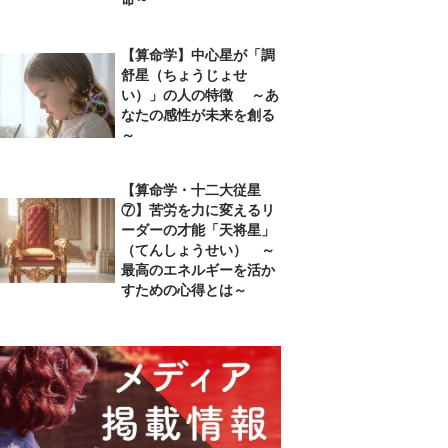
【算命学】中心星が「調
舒星（ちょうじょせ
い）」の人の特徴 ～あ
なたの感性が未来を創る
～
【算命学・十二大従星
⑦】苦労を力に変えるリ
ーダーの才能「天将星」
（てんしょうせい） ～
最高のエネルギーを活か
すための心得とは～