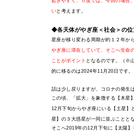
起きやすく、０度では、今回の場合
い
と考えます。
◆各天体がやぎ座＜社会＞の位
星座が移り変わる周期が約１２年か
やぎ座に滞在していて、そこへ生命
ことがポイント
となるのです。（※
的に移るのは2024年11月20日です
話は少し戻りますが、コロナの発生は
この頃、「拡大」を象徴する【木星】
12月下旬からやぎ座にいる【土星】
星】の
３大惑星が一同に並ぶことと
そこへ2019年の12月下旬に【太