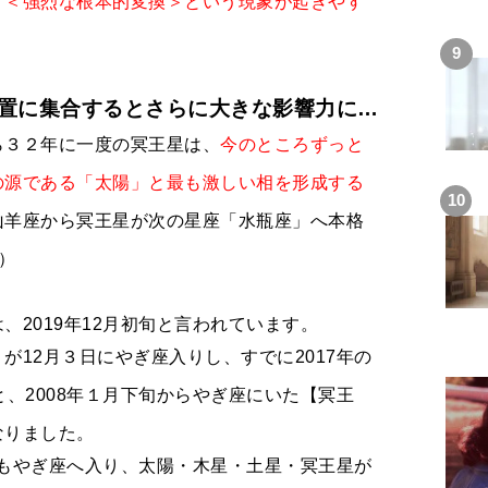
、＜強烈な根本的変換＞という現象が起きやす
置に集合するとさらに大きな影響力に…
ら３２年に一度の冥王星は、
今のところずっと
の源である「太陽」と最も激しい相を形成する
山羊座から冥王星が次の星座「水瓶座」へ本格
。）
、2019年12月初旬と言われています。
が12月３日にやぎ座入りし、すでに2017年の
と、2008年１月下旬からやぎ座にいた【冥王
なりました。
陽】もやぎ座へ入り、太陽・木星・土星・冥王星が