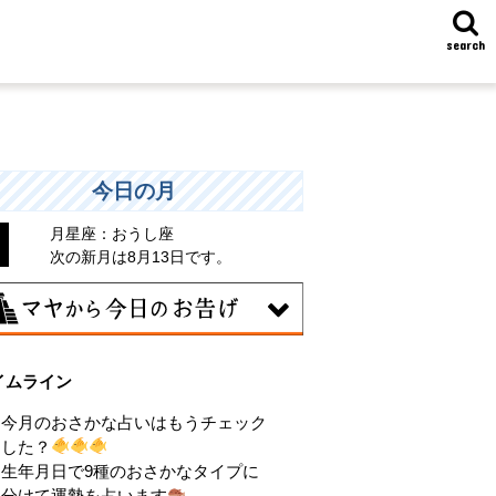
search
今日の月
月星座：おうし座
次の新月は8月13日です。
6日
イムライン
昧な気持ちで人と付き合うことはタブー
される日。出会いは貴重な共有の時間。
今月のおさかな占いはもうチェック
動はあなたの大切な時間です。
した？
生年月日で9種のおさかなタイプに
分けて運勢を占います