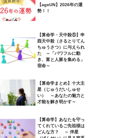
【ageUN】2026年の運
勢！！
【算命学・天中殺⑤】申
酉天中殺（さるとりてん
ちゅうさつ）に与えられ
た ～「パワフルに動
き、富と人脈を集める」
宿命～
【算命学まとめ】十大主
星（じゅうだいしゅせ
い） ～あなたの魅力と
才能を解き明かす～
【算命学】あなたを守っ
てくれているご先祖様は
どんな方？ ～ 伴星
（ばんせい）に見る家系