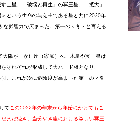
表す土星、「破壊と再生」の冥王星、「拡大」
陽＞という生命の与え主である星と共
に2020年
が大きな影響力で広まった、第一の＜冬＞と言える
けて太陽が、かに座（家庭）へ、木星や冥王星は
相をそれぞれが形成して大ハード相となり、
推測、これが次に危険度が高まった第一の＜夏
そして
この2022年の年末から年始にかけてもこ
まだまだ続き、当分やぎ座における激しい冥王