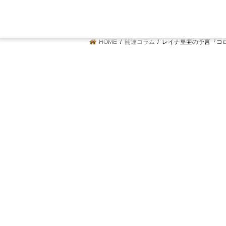
HOME
開運コラム
レイナ里亜の予言『コロナ