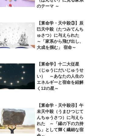
のテーマ ～
【算命学・天中殺③】辰
巳天中殺（たつみてんち
ゅさつ）に与えられた
～「家系から飛び出し、
大成を掴む」 宿命～
【算命学】十二大従星
（じゅうにだいじゅうせ
い） ～あなたの人生の
エネルギーと宿命を紐解
く12の星～
【算命学・天中殺④】午
未天中殺（うまひつじて
んちゅうさつ）に与えら
れた ～「縁の下の力持
ち」として輝く繊細な宿
命～