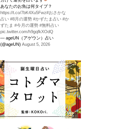
あなたのお魚は何タイプ？
https://t.co/7bK4Xu5Fwz
#おさかな
占い
#8月の運勢
#かずたま占い
#か
ずたま
#今月の運勢
#無料占い
pic.twitter.com/h9gqfkXOdQ
— ageUN（アゲウン）占い
(@ageUN)
August 5, 2026