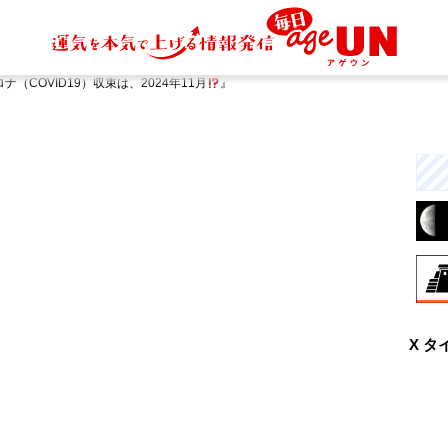
（COVID19）収束は、2024年11月
』
8月
X タ
曖
と
行