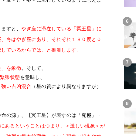
しますと、
やぎ座に滞在している「冥王星」に
座、冬はやぎ座にあり、それぞれ１８０度と０
成しているからでは、と推測します。
会」を象徴
。そして、
な緊張状態
を意味し、
、強い吉凶混合
（星の質により異なりますが）
生命の源」、【冥王星】が表すのは「究極」・
置にあるということはつまり、＜激しい現象＞が