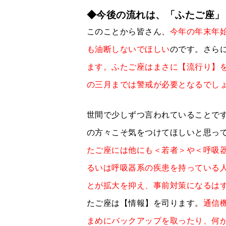
◆今後の流れは、「ふたご座」
このことから皆さん、
今年の年末年
も油断しないでほしい
のです。さら
ます。ふたご座はまさに【流行り】
の三月までは警戒が必要となるでし
世間で少しずつ言われていることで
の方々こそ気をつけてほしいと思っ
たご座には他にも＜若者＞や＜呼吸
るいは呼吸器系の疾患を持っている
とが拡大を抑え、事前対策になるは
たご座は【情報】を司ります。
通信
まめにバックアップを取ったり、何