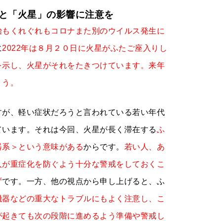
と「火星」の影響に注意を
始もくれぐれもコロナまた別のウイルス発生に
に
2022年は８月２０日に火星がふたご座入りし
を示し、火星がそれをたきつけています。来年
ょう。
すが、軽い症状だろうと言われている若い年代
ています。それは今回、
火星が長く滞在する
ふ
器系＞という意味がある
から
で
す。
若い人、あ
人が重症化を防ぐよう十分な警戒をしておくこ
ず
です。一方、他の視点から申し上げると、ふ
機器などの重大なトラブルにもよく注意し、こ
が起きても次の段階に進めるよう準備や警戒し