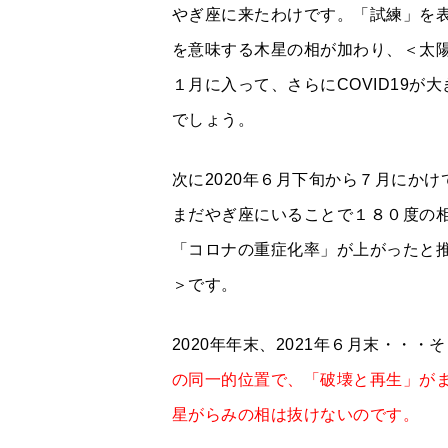
やぎ座に来たわけです。「試練」を
を意味する木星の相が加わり、＜太
１月に入って、さらにCOVID19
でしょう。
次に
2020年６月下旬から７月にか
まだやぎ座にいることで１８０度の
「コロナの
重症化率」が上がったと
＞です。
2020年年末、2021年６月末・・・
の同一的位置で、「破壊と再生」が
星がらみの相は抜けないのです。