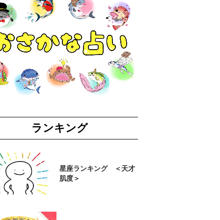
ランキング
星座ランキング ＜天才
肌度＞