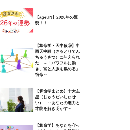
【ageUN】2026年の運
勢！！
【算命学・天中殺⑤】申
酉天中殺（さるとりてん
ちゅうさつ）に与えられ
た ～「パワフルに動
き、富と人脈を集める」
宿命～
【算命学まとめ】十大主
星（じゅうだいしゅせ
い） ～あなたの魅力と
才能を解き明かす～
【算命学】あなたを守っ