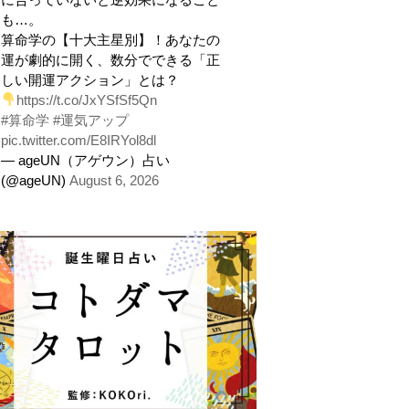
も…。
算命学の【十大主星別】！あなたの
運が劇的に開く、数分でできる「正
しい開運アクション」とは？
https://t.co/JxYSfSf5Qn
#算命学
#運気アップ
pic.twitter.com/E8IRYol8dl
— ageUN（アゲウン）占い
(@ageUN)
August 6, 2026