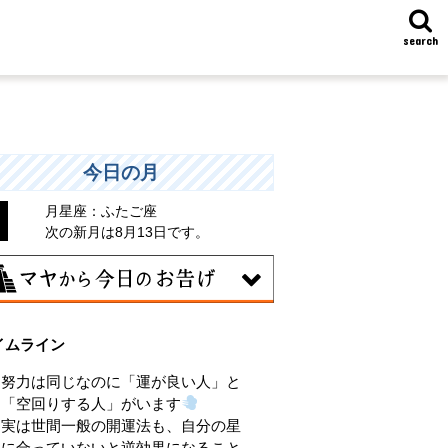
search
今日の月
月星座：ふたご座
次の新月は8月13日です。
8日
イムライン
味のある分野で、熟練を志す日。なんと
くではなく、そこに集中に、没頭するこ
努力は同じなのに「運が良い人」と
で、才能が開花します。
「空回りする人」がいます
実は世間一般の開運法も、自分の星
に合っていないと逆効果になること