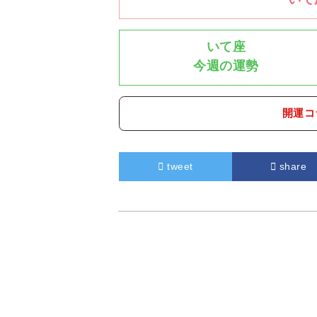
いて座
今週の運勢
開運コ
tweet
share