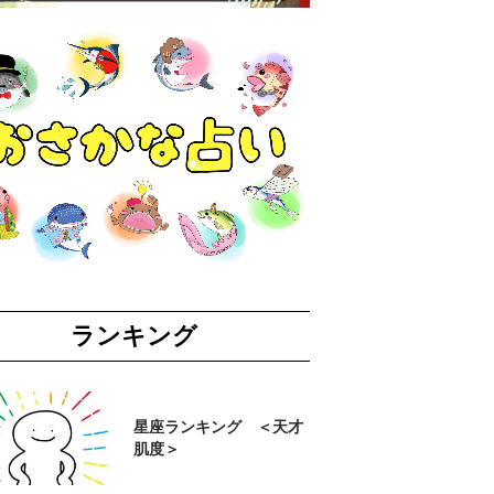
ランキング
星座ランキング ＜天才
肌度＞