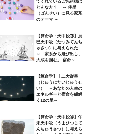
てくれているご先祖様は
どんな方？ ～ 伴星
（ばんせい）に見る家系
のテーマ ～
【算命学・天中殺③】辰
巳天中殺（たつみてんち
ゅさつ）に与えられた
～「家系から飛び出し、
大成を掴む」 宿命～
【算命学】十二大従星
（じゅうにだいじゅうせ
い） ～あなたの人生の
エネルギーと宿命を紐解
く12の星～
【算命学・天中殺④】午
未天中殺（うまひつじて
んちゅうさつ）に与えら