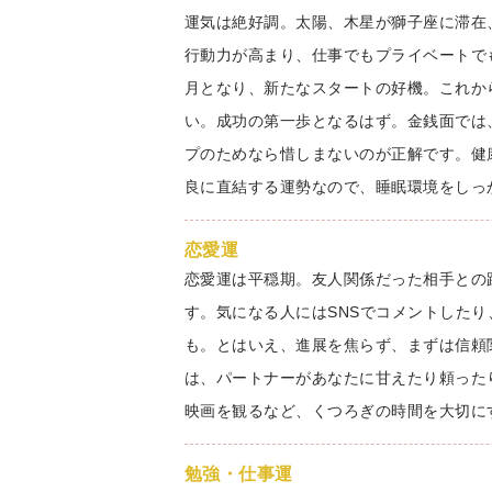
運気は絶好調。太陽、木星が獅子座に滞在
行動力が高まり、仕事でもプライベートで
月となり、新たなスタートの好機。これか
い。成功の第一歩となるはず。金銭面では
プのためなら惜しまないのが正解です。健
良に直結する運勢なので、睡眠環境をしっ
恋愛運
恋愛運は平穏期。友人関係だった相手との
す。気になる人にはSNSでコメントした
も。とはいえ、進展を焦らず、まずは信頼
は、パートナーがあなたに甘えたり頼った
映画を観るなど、くつろぎの時間を大切に
勉強・仕事運