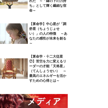
れた ～「縁の下の力持
ち」として輝く繊細な宿
命～
【算命学】中心星が「調
舒星（ちょうじょせ
い）」の人の特徴 ～あ
なたの感性が未来を創る
～
【算命学・十二大従星
⑦】苦労を力に変えるリ
ーダーの才能「天将星」
（てんしょうせい） ～
最高のエネルギーを活か
すための心得とは～