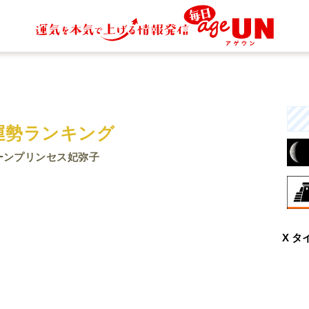
運勢ランキング
ーンプリンセス妃弥子
8月
X タ
興
な
と