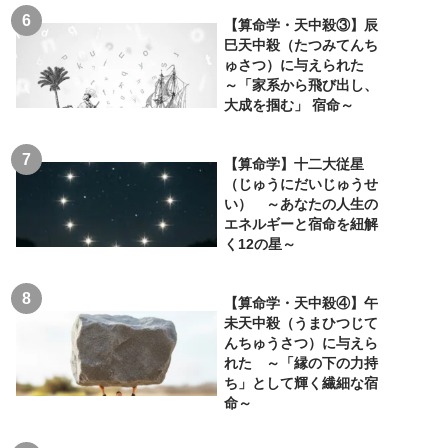
【算命学・天中殺③】辰
巳天中殺（たつみてんち
ゅさつ）に与えられた
～「家系から飛び出し、
大成を掴む」 宿命～
【算命学】十二大従星
（じゅうにだいじゅうせ
い） ～あなたの人生の
エネルギーと宿命を紐解
く12の星～
【算命学・天中殺④】午
未天中殺（うまひつじて
んちゅうさつ）に与えら
れた ～「縁の下の力持
ち」として輝く繊細な宿
命～