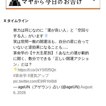
8月8日
興味のある分野で、熟練を志す日。なんとなくではな
X タイムライン
く、そこに集中に、没頭することで、才能が開花しま
努力は同じなのに「運が良い人」と「空回り
す。
する人」がいます
実は世間一般の開運法も、自分の星に合って
いないと逆効果になることも…。
算命学の【十大主星別】！あなたの運が劇的
に開く、数分でできる「正しい開運アクショ
ン」とは？
https://t.co/JxYSfSf5Qn
#算命学
#運気アップ
pic.twitter.com/E8IRYol8dl
— ageUN（アゲウン）占い (@ageUN)
August
6, 2026