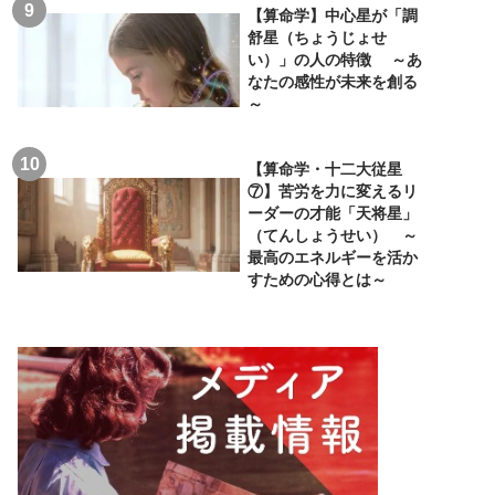
【算命学】中心星が「調
舒星（ちょうじょせ
い）」の人の特徴 ～あ
なたの感性が未来を創る
～
【算命学・十二大従星
⑦】苦労を力に変えるリ
ーダーの才能「天将星」
（てんしょうせい） ～
最高のエネルギーを活か
すための心得とは～