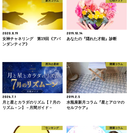
新月コラム
心理テスト
2020.8.19
2019.10.14
女神チャネリング 第19回《アバ
あなたの『隠れた才能』診断
ンダンティア》
西洋占星術
開運コラム
2026.7.1
2019.2.5
月と星とカラダのリズム【７月の
水瓶座新月コラム『星とアロマの
リズム－ン】－月間ガイド－
セルフケア』
ランキング
開運コラム