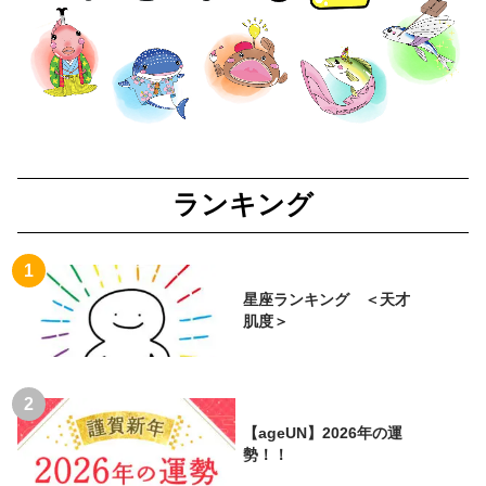
ランキング
星座ランキング ＜天才
肌度＞
【ageUN】2026年の運
勢！！