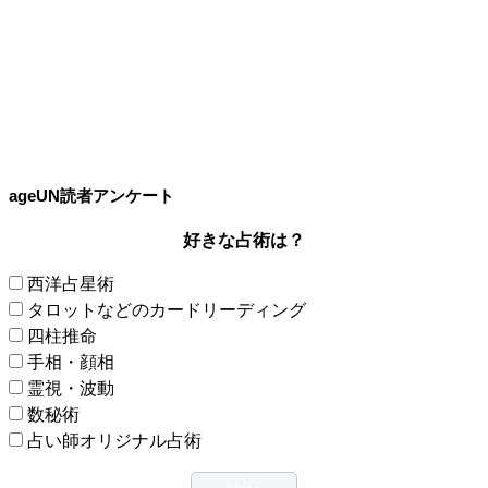
ageUN読者アンケート
好きな占術は？
西洋占星術
タロットなどのカードリーディング
四柱推命
手相・顔相
霊視・波動
数秘術
占い師オリジナル占術