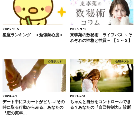
2023.10.5
2025.9.12
星座ランキング ＜勉強熱心度＞
東李苑の数秘術 ライフパス ～そ
れぞれの性格と性質～ 【１～３】
心理テスト
心理テスト
2024.3.1
2021.3.13
デート中にスカートがビリ…!その
ちゃんと自分をコントロールでき
時に取る行動からみる、あなたの
る？あなたの『自己抑制力』診断
『恋の実年…