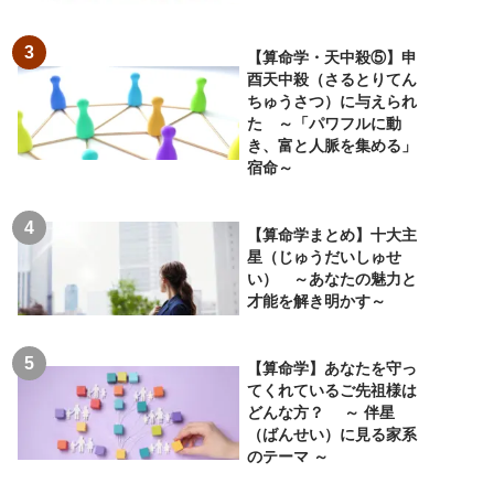
【算命学・天中殺⑤】申
酉天中殺（さるとりてん
ちゅうさつ）に与えられ
た ～「パワフルに動
き、富と人脈を集める」
宿命～
【算命学まとめ】十大主
星（じゅうだいしゅせ
い） ～あなたの魅力と
才能を解き明かす～
【算命学】あなたを守っ
てくれているご先祖様は
どんな方？ ～ 伴星
（ばんせい）に見る家系
のテーマ ～