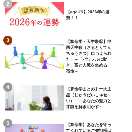
【ageUN】2026年の運
勢！！
【算命学・天中殺⑤】申
酉天中殺（さるとりてん
ちゅうさつ）に与えられ
た ～「パワフルに動
き、富と人脈を集める」
宿命～
【算命学まとめ】十大主
星（じゅうだいしゅせ
い） ～あなたの魅力と
才能を解き明かす～
【算命学】あなたを守っ
てくれているご先祖様は