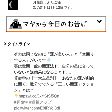
月星座：ふたご座
次の新月は8月13日です。
8月8日
興味のある分野で、熟練を志す日。なんとなくではな
X タイムライン
く、そこに集中に、没頭することで、才能が開花しま
努力は同じなのに「運が良い人」と「空回り
す。
する人」がいます
実は世間一般の開運法も、自分の星に合って
いないと逆効果になることも…。
算命学の【十大主星別】！あなたの運が劇的
に開く、数分でできる「正しい開運アクショ
ン」とは？
https://t.co/JxYSfSf5Qn
#算命学
#運気アップ
pic.twitter.com/E8IRYol8dl