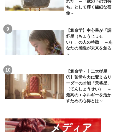
れた ～「縁の下の力持
ち」として輝く繊細な宿
命～
【算命学】中心星が「調
舒星（ちょうじょせ
い）」の人の特徴 ～あ
なたの感性が未来を創る
～
【算命学・十二大従星
⑦】苦労を力に変えるリ
ーダーの才能「天将星」
（てんしょうせい） ～
最高のエネルギーを活か
すための心得とは～