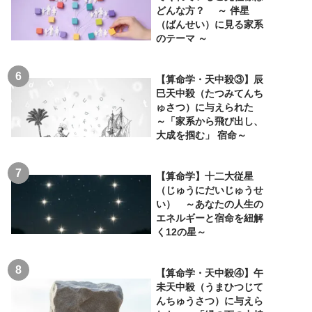
どんな方？ ～ 伴星
（ばんせい）に見る家系
のテーマ ～
【算命学・天中殺③】辰
巳天中殺（たつみてんち
ゅさつ）に与えられた
～「家系から飛び出し、
大成を掴む」 宿命～
【算命学】十二大従星
（じゅうにだいじゅうせ
い） ～あなたの人生の
エネルギーと宿命を紐解
く12の星～
【算命学・天中殺④】午
未天中殺（うまひつじて
んちゅうさつ）に与えら