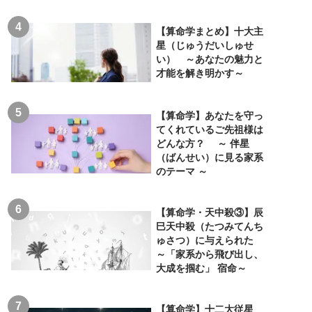
【算命学まとめ】十大主
星（じゅうだいしゅせ
い） ～あなたの魅力と
才能を解き明かす～
【算命学】あなたを守っ
てくれているご先祖様は
どんな方？ ～ 伴星
（ばんせい）に見る家系
のテーマ ～
【算命学・天中殺③】辰
巳天中殺（たつみてんち
ゅさつ）に与えられた
～「家系から飛び出し、
大成を掴む」 宿命～
【算命学】十二大従星