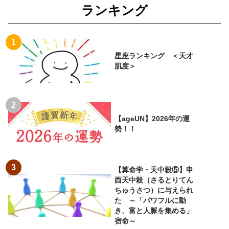
ランキング
星座ランキング ＜天才
肌度＞
【ageUN】2026年の運
勢！！
【算命学・天中殺⑤】申
酉天中殺（さるとりてん
ちゅうさつ）に与えられ
た ～「パワフルに動
き、富と人脈を集める」
宿命～