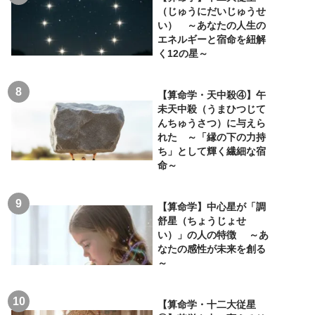
（じゅうにだいじゅうせ
い） ～あなたの人生の
エネルギーと宿命を紐解
く12の星～
【算命学・天中殺④】午
未天中殺（うまひつじて
んちゅうさつ）に与えら
れた ～「縁の下の力持
ち」として輝く繊細な宿
命～
【算命学】中心星が「調
舒星（ちょうじょせ
い）」の人の特徴 ～あ
なたの感性が未来を創る
～
【算命学・十二大従星