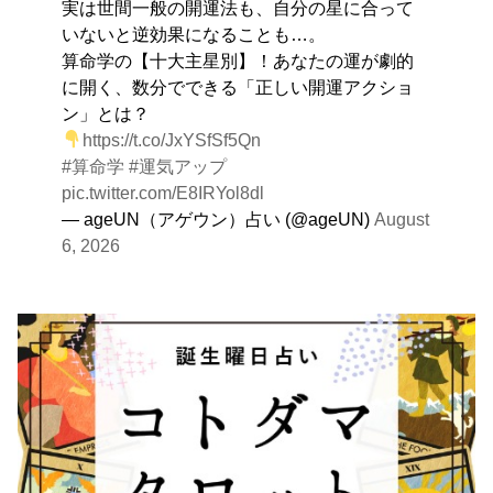
実は世間一般の開運法も、自分の星に合って
いないと逆効果になることも…。
算命学の【十大主星別】！あなたの運が劇的
に開く、数分でできる「正しい開運アクショ
ン」とは？
https://t.co/JxYSfSf5Qn
#算命学
#運気アップ
pic.twitter.com/E8IRYol8dl
— ageUN（アゲウン）占い (@ageUN)
August
6, 2026