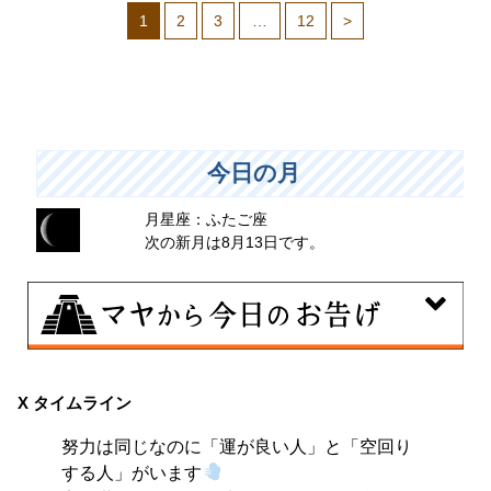
1
2
3
…
12
>
今日の月
月星座：ふたご座
次の新月は8月13日です。
8月9日
大きくエネルギーを放出する日。日々の活力をため込ん
X タイムライン
で、自分の目標に向かって、一気に解き放ちましょう。
努力は同じなのに「運が良い人」と「空回り
する人」がいます