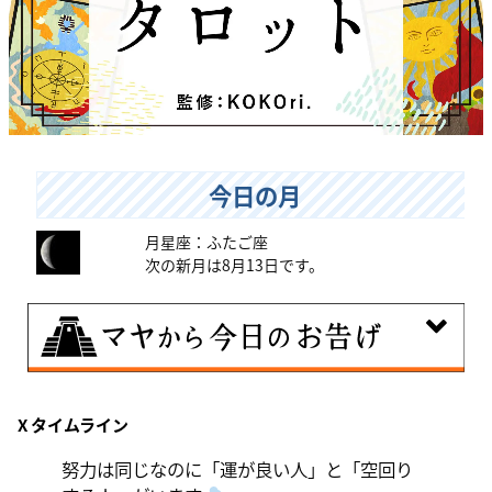
今日の月
月星座：ふたご座
次の新月は8月13日です。
8月8日
X タイムライン
興味のある分野で、熟練を志す日。なんとなくではな
く、そこに集中に、没頭することで、才能が開花しま
努力は同じなのに「運が良い人」と「空回り
す。