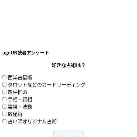
ageUN読者アンケート
好きな占術は？
西洋占星術
タロットなどのカードリーディング
四柱推命
手相・顔相
霊視・波動
数秘術
占い師オリジナル占術