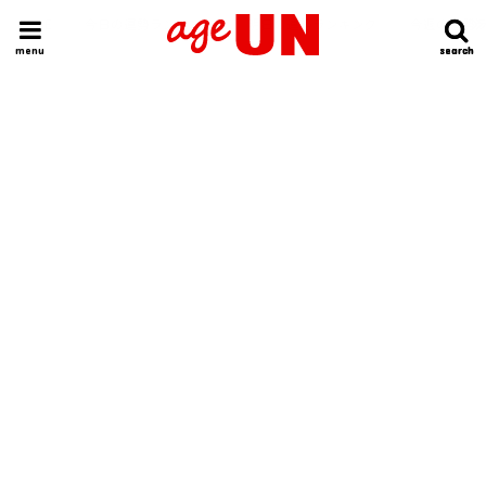
HOME
今日の運勢ランキング
明日の運勢ランキング
今週の運勢
menu
search
search