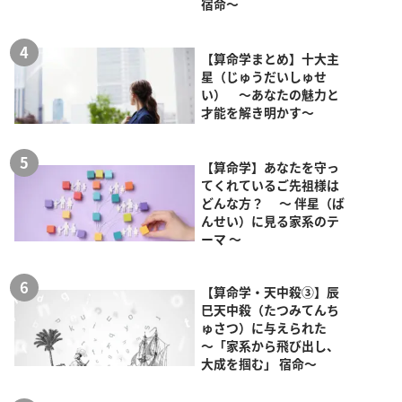
宿命～
【算命学まとめ】十大主
星（じゅうだいしゅせ
い） ～あなたの魅力と
才能を解き明かす～
【算命学】あなたを守っ
てくれているご先祖様は
どんな方？ ～ 伴星（ば
んせい）に見る家系のテ
ーマ ～
【算命学・天中殺③】辰
巳天中殺（たつみてんち
ゅさつ）に与えられた
～「家系から飛び出し、
大成を掴む」 宿命～