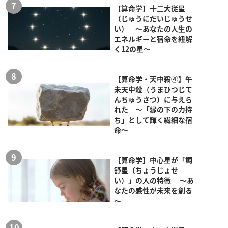
【算命学】十二大従星
（じゅうにだいじゅうせ
い） ～あなたの人生の
エネルギーと宿命を紐解
く12の星～
【算命学・天中殺④】午
未天中殺（うまひつじて
んちゅうさつ）に与えら
れた ～「縁の下の力持
ち」として輝く繊細な宿
命～
【算命学】中心星が「調
舒星（ちょうじょせ
い）」の人の特徴 ～あ
なたの感性が未来を創る
～