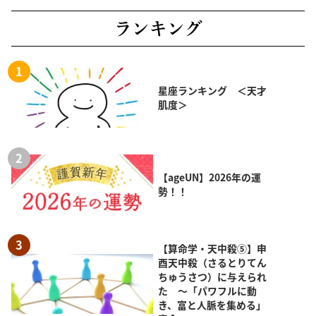
ランキング
星座ランキング ＜天才
肌度＞
【ageUN】2026年の運
勢！！
【算命学・天中殺⑤】申
酉天中殺（さるとりてん
ちゅうさつ）に与えられ
た ～「パワフルに動
き、富と人脈を集める」