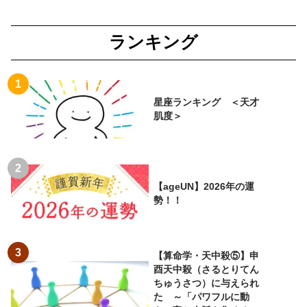
ランキング
星座ランキング ＜天才
肌度＞
【ageUN】2026年の運
勢！！
【算命学・天中殺⑤】申
酉天中殺（さるとりてん
ちゅうさつ）に与えられ
た ～「パワフルに動