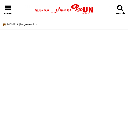
HOME
今日の運勢ランキング
明日の運勢ランキング
今週の運勢
menu
search
search
HOME
jikoyokusei_a