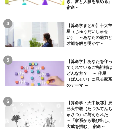
き、富と人脈を集める」
宿命～
【算命学まとめ】十大主
星（じゅうだいしゅせ
い） ～あなたの魅力と
才能を解き明かす～
【算命学】あなたを守っ
てくれているご先祖様は
どんな方？ ～ 伴星
（ばんせい）に見る家系
のテーマ ～
【算命学・天中殺③】辰
巳天中殺（たつみてんち
ゅさつ）に与えられた
～「家系から飛び出し、
大成を掴む」 宿命～