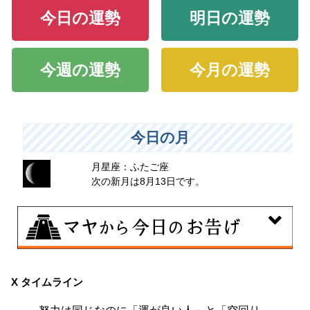
今日の運勢
明日の運勢
今週の運勢
今月の運勢
今日の月
月星座：ふたご座
次の新月は8月13日です。
8月8日
興味のある分野で、熟練を志す日。なんとなくではな
X タイムライン
く、そこに集中に、没頭することで、才能が開花しま
努力は同じなのに「運が良い人」と「空回り