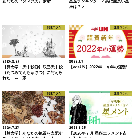
あなたの『タスク力』診断
星座ランキング ＜実は腹黒い星
座は？＞
開運コラム
開運コラム
2026.2.27
2022.1.1
【算命学・天中殺③】辰巳天中殺
【ageUN】2022年 今年の運勢!!
（たつみてんちゅさつ）に与えら
れた ～「家…
開運コラム
開運コラム
2026.7.23
2026.6.25
【算命学】あなたの気質を支配す
【2026年７月 星座エレメント占