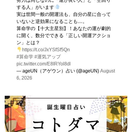
す。
する人」がいます
実は世間一般の開運法も、自分の星に合って
いないと逆効果になることも…。
算命学の【十大主星別】！あなたの運が劇的
に開く、数分でできる「正しい開運アクショ
ン」とは？
https://t.co/JxYSfSf5Qn
#算命学
#運気アップ
pic.twitter.com/E8IRYol8dl
— ageUN（アゲウン）占い (@ageUN)
August
6, 2026