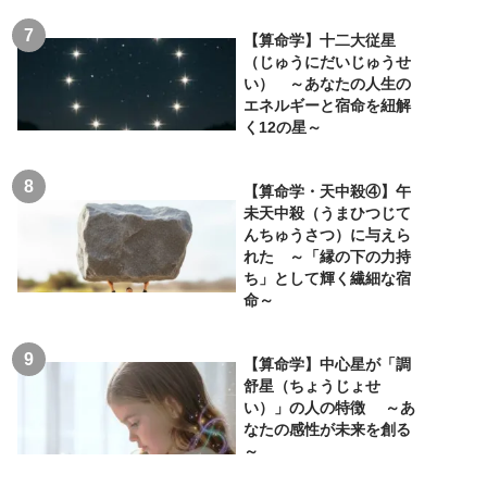
【算命学】十二大従星
（じゅうにだいじゅうせ
い） ～あなたの人生の
エネルギーと宿命を紐解
く12の星～
【算命学・天中殺④】午
未天中殺（うまひつじて
んちゅうさつ）に与えら
れた ～「縁の下の力持
ち」として輝く繊細な宿
命～
【算命学】中心星が「調
舒星（ちょうじょせ
い）」の人の特徴 ～あ
なたの感性が未来を創る
～