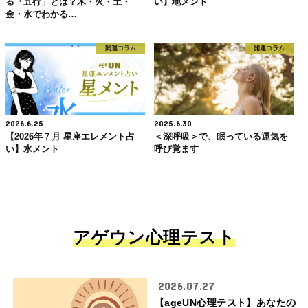
る「五行」とは？木・火・土・
い】地メント
金・水でわかる…
開運コラム
開運コラム
2026.6.25
2025.6.30
【2026年７月 星座エレメント占
＜深呼吸＞で、眠っている運気を
い】水メント
呼び覚ます
アゲウン心理テスト
2026.07.27
【ageUN心理テスト】あなたの