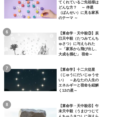
てくれているご先祖様は
どんな方？ ～ 伴星
（ばんせい）に見る家系
のテーマ ～
【算命学・天中殺③】辰
巳天中殺（たつみてんち
ゅさつ）に与えられた
～「家系から飛び出し、
大成を掴む」 宿命～
【算命学】十二大従星
（じゅうにだいじゅうせ
い） ～あなたの人生の
エネルギーと宿命を紐解
く12の星～
【算命学・天中殺④】午
未天中殺（うまひつじて
んちゅうさつ）に与えら