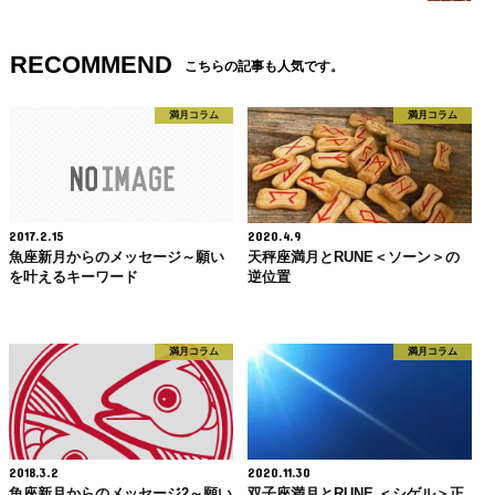
RECOMMEND
こちらの記事も人気です。
満月コラム
満月コラム
2017.2.15
2020.4.9
魚座新月からのメッセージ～願い
天秤座満月とRUNE＜ソーン＞の
を叶えるキーワード
逆位置
満月コラム
満月コラム
2018.3.2
2020.11.30
魚座新月からのメッセージ2～願い
双子座満月とRUNE ＜シゲル＞正