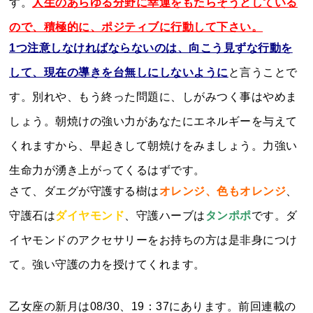
す。
人
生のあらゆる分野に幸運をもたらそうとしている
ので、積極的に、ポジティブに行動して下さい。
1つ注意しなければならないのは、向こう見ずな行動を
して、現在の導きを台無しにしないように
と言うことで
す。別れや、もう終った問題に、しがみつく事はやめま
しょう。朝焼けの強い力があなたにエネルギーを与えて
くれますから、早起きして朝焼けをみましょう。力強い
生命力が湧き上がってくるはずです。
さて、ダエグが守護する樹は
オレンジ、色もオレンジ
、
守護石は
ダイヤモンド
、守護ハーブは
タンポポ
です。
ダ
イヤモンドのアクセサリーをお持ちの方は是非身につけ
て。強い守護の力を授けてくれます。
乙女座の新月は08/30、19：37にあります。前回連載の