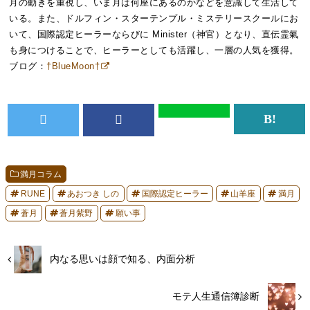
月の動きを重視し、いま月は何座にあるのかなどを意識して生活して
いる。また、ドルフィン・スターテンプル・ミステリースクールにお
いて、国際認定ヒーラーならびに Minister（神官）となり、直伝霊氣
も身につけることで、ヒーラーとしても活躍し、一層の人気を獲得。
ブログ：
†BlueMoon†
満月コラム
RUNE
あおつき しの
国際認定ヒーラー
山羊座
満月
蒼月
蒼月紫野
願い事
内なる思いは顔で知る、内面分析
モテ人生通信簿診断