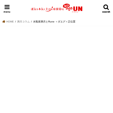
HOME
今日の運勢ランキング
明日の運勢ランキング
今週の運勢
menu
search
search
HOME
満月コラム
水瓶座満月とRune ＜ダエグ＞正位置