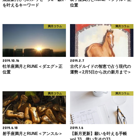
を叶えるキーワード
位置
満月コラム
満月コラム
2019.10.16
2019.2.7
牡羊座満月とRUNE＜ダエグ＞正
古代ドルイドの智恵で占う現代の
位置
運勢＜2月5日から次の新月まで＞
満月コラム
満月コラム
2019.6.18
2019.1.6
射手座満月とRUNE＜アンスル＞
【新月更新】願いを叶える手帳
vol.33 使い方その33