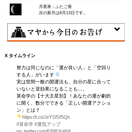
月星座：ふたご座
次の新月は8月13日です。
8月8日
興味のある分野で、熟練を志す日。なんとなくではな
X タイムライン
く、そこに集中に、没頭することで、才能が開花しま
努力は同じなのに「運が良い人」と「空回り
す。
する人」がいます
実は世間一般の開運法も、自分の星に合って
いないと逆効果になることも…。
算命学の【十大主星別】！あなたの運が劇的
に開く、数分でできる「正しい開運アクショ
ン」とは？
https://t.co/JxYSfSf5Qn
#算命学
#運気アップ
pic.twitter.com/E8IRYol8dl