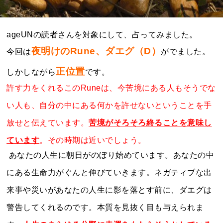
ageUNの読者さんを対象にして、占ってみました。
夜明けのRune、ダエグ（D）
今回は
がでました。
正位置
しかしながら
です。
許す力をくれるこのRuneは、今苦境にある人もそうでな
い人も、自分の中にある何かを許せないということを手
放せと伝えています。
苦境がそろそろ終ることを意味し
ています
。その時期は近いでしょう。
あなたの人生に朝日がのぼり始めています。あなたの中
にある生命力がぐんと伸びていきます。ネガティブな出
来事や災いがあなたの人生に影を落とす前に、ダエグは
警告してくれるのです。本質を見抜く目も与えられま