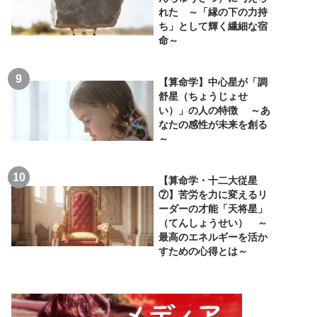
れた ～「縁の下の力持
ち」として輝く繊細な宿
命～
【算命学】中心星が「調
舒星（ちょうじょせ
い）」の人の特徴 ～あ
なたの感性が未来を創る
～
【算命学・十二大従星
⑦】苦労を力に変えるリ
ーダーの才能「天将星」
（てんしょうせい） ～
最高のエネルギーを活か
すための心得とは～