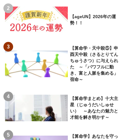
【ageUN】2026年の運
勢！！
【算命学・天中殺⑤】申
酉天中殺（さるとりてん
ちゅうさつ）に与えられ
た ～「パワフルに動
き、富と人脈を集める」
宿命～
【算命学まとめ】十大主
星（じゅうだいしゅせ
い） ～あなたの魅力と
才能を解き明かす～
【算命学】あなたを守っ