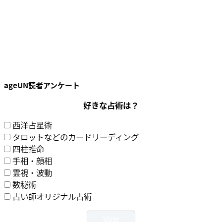
ageUN読者アンケート
好きな占術は？
西洋占星術
タロットなどのカードリーディング
四柱推命
手相・顔相
霊視・波動
数秘術
占い師オリジナル占術