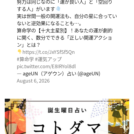
努力は同じなのに「運が良い人」と「空回り
する。
する人」がいます
実は世間一般の開運法も、自分の星に合ってい
ないと逆効果になることも…。
算命学の【十大主星別】！あなたの運が劇的
に開く、数分でできる「正しい開運アクショ
ン」とは？
https://t.co/JxYSfSf5Qn
#算命学
#運気アップ
pic.twitter.com/E8IRYol8dl
— ageUN（アゲウン）占い (@ageUN)
August 6, 2026