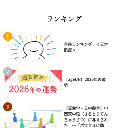
ランキング
星座ランキング ＜天才
肌度＞
【ageUN】2026年の運
勢！！
【算命学・天中殺⑤】申
酉天中殺（さるとりてん
ちゅうさつ）に与えられ
た ～「パワフルに動