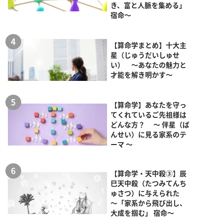
き、富と人脈を集める」
宿命～
【算命学まとめ】十大主
星（じゅうだいしゅせ
い） ～あなたの魅力と
才能を解き明かす～
【算命学】あなたを守っ
てくれているご先祖様は
どんな方？ ～ 伴星（ば
んせい）に見る家系のテ
ーマ ～
【算命学・天中殺③】辰
巳天中殺（たつみてんち
ゅさつ）に与えられた
～「家系から飛び出し、
大成を掴む」 宿命～