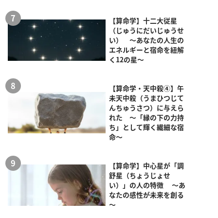
【算命学】十二大従星
（じゅうにだいじゅうせ
い） ～あなたの人生の
エネルギーと宿命を紐解
く12の星～
【算命学・天中殺④】午
未天中殺（うまひつじて
んちゅうさつ）に与えら
れた ～「縁の下の力持
ち」として輝く繊細な宿
命～
【算命学】中心星が「調
舒星（ちょうじょせ
い）」の人の特徴 ～あ
なたの感性が未来を創る
～