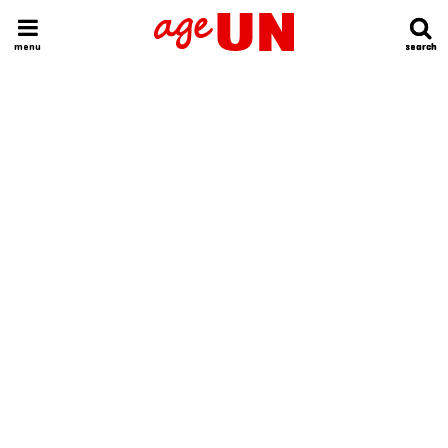
HOME
今日の運勢ランキング
明日の運勢ランキング
今週の運勢
menu
search
search