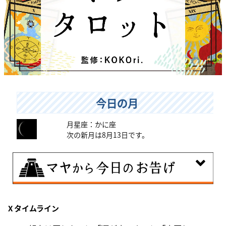
今日の月
月星座：かに座
次の新月は8月13日です。
8月10日
X タイムライン
自分をいつもとは違う特定の環境に追い込むことで、普
段とは違う自分を見つける日。その状況にとことん奉仕