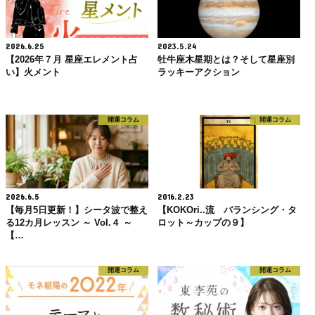
2026.6.25
2023.5.24
【2026年７月 星座エレメント占
牡牛座木星期とは？そして星座別
い】火メント
ラッキーアクション
開運コラム
開運コラム
2026.6.5
2016.2.23
【毎月5日更新！】シータ波で整え
【KOKOri..流 バランシング・タ
る12カ月レッスン ～ Vol.４ ～
ロット～カップの９】
【…
開運コラム
開運コラム