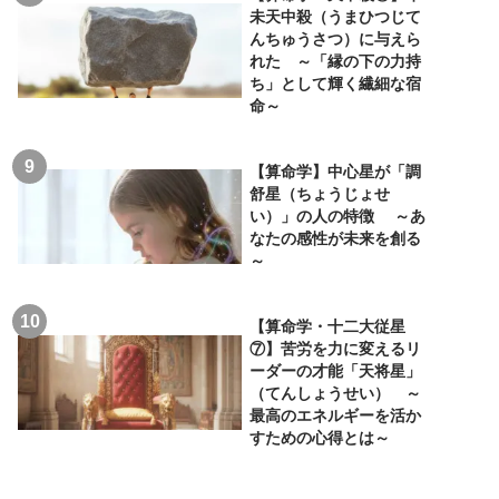
未天中殺（うまひつじて
んちゅうさつ）に与えら
れた ～「縁の下の力持
ち」として輝く繊細な宿
命～
【算命学】中心星が「調
舒星（ちょうじょせ
い）」の人の特徴 ～あ
なたの感性が未来を創る
～
【算命学・十二大従星
⑦】苦労を力に変えるリ
ーダーの才能「天将星」
（てんしょうせい） ～
最高のエネルギーを活か
すための心得とは～