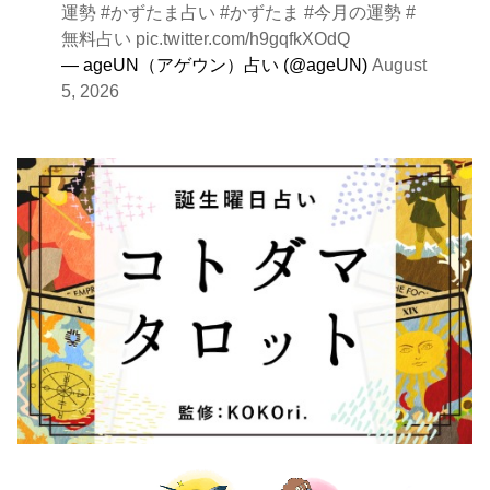
運勢
#かずたま占い
#かずたま
#今月の運勢
#
無料占い
pic.twitter.com/h9gqfkXOdQ
— ageUN（アゲウン）占い (@ageUN)
August
5, 2026