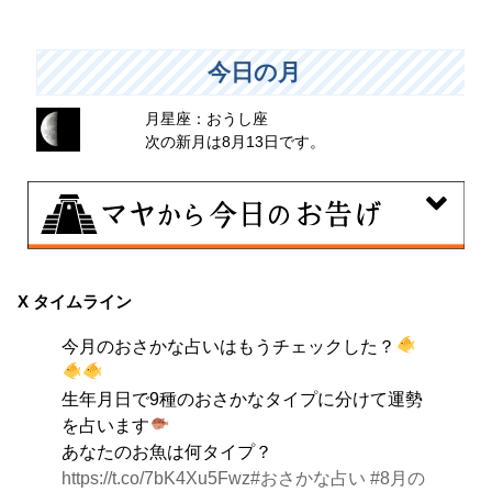
今日の月
月星座：おうし座
次の新月は8月13日です。
8月6日
曖昧な気持ちで人と付き合うことはタブーとされる日。
X タイムライン
出会いは貴重な共有の時間。行動はあなたの大切な時間
今月のおさかな占いはもうチェックした？
です。
生年月日で9種のおさかなタイプに分けて運勢
を占います
あなたのお魚は何タイプ？
https://t.co/7bK4Xu5Fwz
#おさかな占い
#8月の