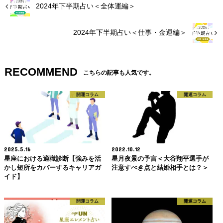
2024年下半期占い＜全体運編＞
2024年下半期占い＜仕事・金運編＞
RECOMMEND
こちらの記事も人気です。
開運コラム
開運コラム
2025.5.16
2022.10.12
星座における適職診断【強みを活
星月夜景の予言＜大谷翔平選手が
かし短所をカバーするキャリアガ
注意すべき点と結婚相手とは？＞
イド】
開運コラム
開運コラム