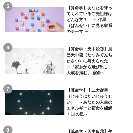
【算命学】あなたを守っ
てくれているご先祖様は
どんな方？ ～ 伴星
（ばんせい）に見る家系
のテーマ ～
【算命学・天中殺③】辰
巳天中殺（たつみてんち
ゅさつ）に与えられた
～「家系から飛び出し、
大成を掴む」 宿命～
【算命学】十二大従星
（じゅうにだいじゅうせ
い） ～あなたの人生の
エネルギーと宿命を紐解
く12の星～
【算命学・天中殺④】午