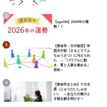
【ageUN】2026年の運
勢！！
【算命学・天中殺⑤】申
酉天中殺（さるとりてん
ちゅうさつ）に与えられ
た ～「パワフルに動
き、富と人脈を集める」
宿命～
【算命学まとめ】十大主
星（じゅうだいしゅせ
い） ～あなたの魅力と
才能を解き明かす～