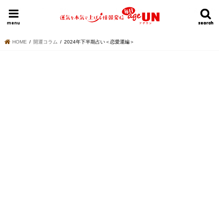
HOME
今日の運勢ランキング
明日の運勢ランキング
今週の運勢
menu
search
search
HOME
開運コラム
2024年下半期占い＜恋愛運編＞