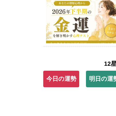
12
今日の運勢
明日の運