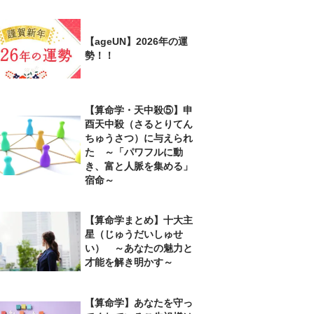
【ageUN】2026年の運
勢！！
【算命学・天中殺⑤】申
酉天中殺（さるとりてん
ちゅうさつ）に与えられ
た ～「パワフルに動
き、富と人脈を集める」
宿命～
【算命学まとめ】十大主
星（じゅうだいしゅせ
い） ～あなたの魅力と
才能を解き明かす～
【算命学】あなたを守っ