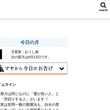
search
今日の月
月星座：おうし座
次の新月は8月13日です。
7日
イムライン
統や歴史的な過去のやり方・道筋を踏襲
る日。あなたの直感で伝統を踏まえ、伝
努力は同じなのに「運が良い人」と
を乗り越えるひらめきを。
「空回りする人」がいます
実は世間一般の開運法も、自分の星
に合っていないと逆効果になること