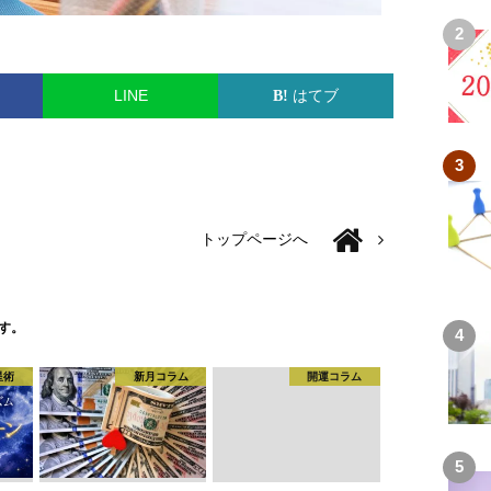
LINE
はてブ
トップページへ
す。
星術
新月コラム
開運コラム