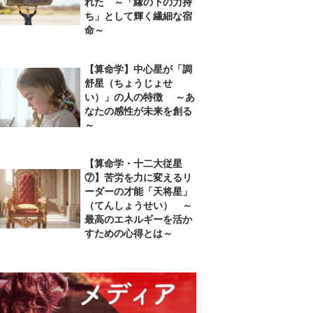
れた ～「縁の下の力持
ち」として輝く繊細な宿
命～
【算命学】中心星が「調
舒星（ちょうじょせ
い）」の人の特徴 ～あ
なたの感性が未来を創る
～
【算命学・十二大従星
⑦】苦労を力に変えるリ
ーダーの才能「天将星」
（てんしょうせい） ～
最高のエネルギーを活か
すための心得とは～