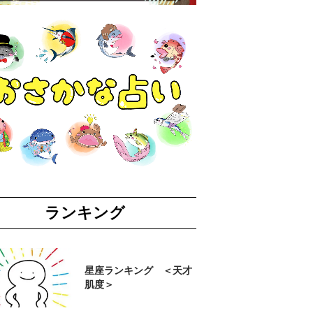
ランキング
星座ランキング ＜天才
肌度＞