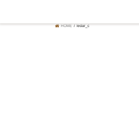
HOME
ledar_c