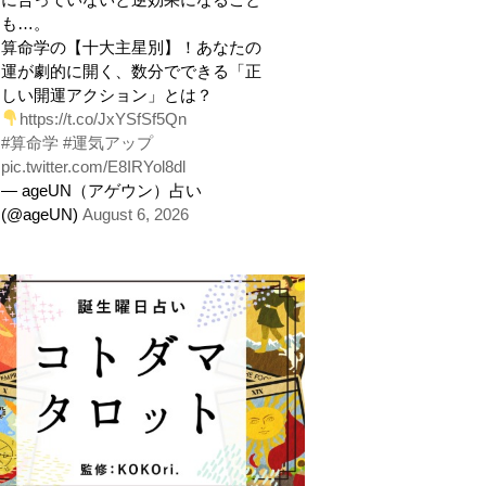
も…。
算命学の【十大主星別】！あなたの
運が劇的に開く、数分でできる「正
しい開運アクション」とは？
https://t.co/JxYSfSf5Qn
#算命学
#運気アップ
pic.twitter.com/E8IRYol8dl
— ageUN（アゲウン）占い
(@ageUN)
August 6, 2026