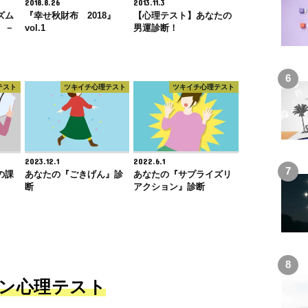
2018.8.26
2013.11.3
ズム
『幸せ秋財布 2018』
【心理テスト】あなたの
】－
vol.1
男運診断！
テスト
ツキイチ心理テスト
ツキイチ心理テスト
2023.12.1
2022.6.1
の課
あなたの『ごきげん』診
あなたの『サプライズリ
断
アクション』診断
ン心理テスト