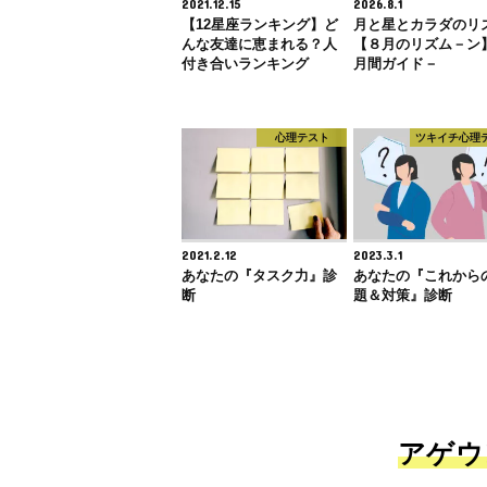
2021.12.15
2026.8.1
【12星座ランキング】ど
月と星とカラダのリ
んな友達に恵まれる？人
【８月のリズム－ン
付き合いランキング
月間ガイド－
心理テスト
ツキイチ心理
2021.2.12
2023.3.1
あなたの『タスク力』診
あなたの『これから
断
題＆対策』診断
アゲウ