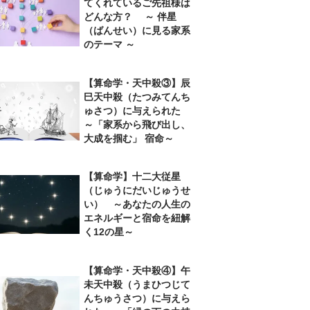
てくれているご先祖様は
どんな方？ ～ 伴星
（ばんせい）に見る家系
のテーマ ～
【算命学・天中殺③】辰
巳天中殺（たつみてんち
ゅさつ）に与えられた
～「家系から飛び出し、
大成を掴む」 宿命～
【算命学】十二大従星
（じゅうにだいじゅうせ
い） ～あなたの人生の
エネルギーと宿命を紐解
く12の星～
【算命学・天中殺④】午
未天中殺（うまひつじて
んちゅうさつ）に与えら