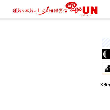
8月
X タ
伝
す
統