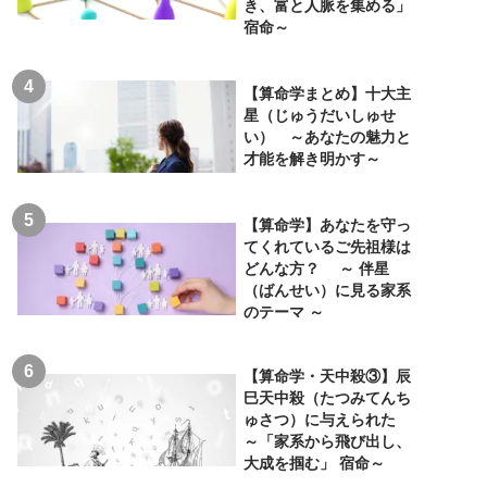
き、富と人脈を集める」
宿命～
【算命学まとめ】十大主
星（じゅうだいしゅせ
い） ～あなたの魅力と
才能を解き明かす～
【算命学】あなたを守っ
てくれているご先祖様は
どんな方？ ～ 伴星
（ばんせい）に見る家系
のテーマ ～
【算命学・天中殺③】辰
巳天中殺（たつみてんち
ゅさつ）に与えられた
～「家系から飛び出し、
大成を掴む」 宿命～