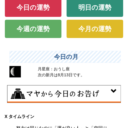
今日の運勢
明日の運勢
今週の運勢
今月の運勢
今日の月
月星座：おうし座
次の新月は8月13日です。
8月7日
伝統や歴史的な過去のやり方・道筋を踏襲する日。あな
X タイムライン
たの直感で伝統を踏まえ、伝統を乗り越えるひらめき
努力は同じなのに「運が良い人」と「空回り