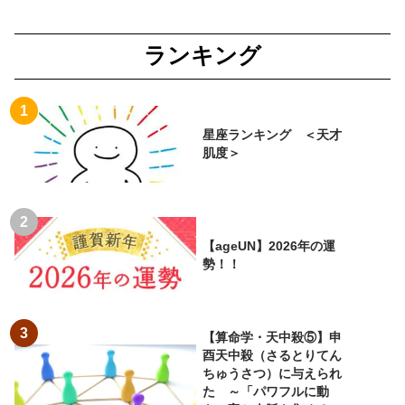
ランキング
星座ランキング ＜天才
肌度＞
【ageUN】2026年の運
勢！！
【算命学・天中殺⑤】申
酉天中殺（さるとりてん
ちゅうさつ）に与えられ
た ～「パワフルに動