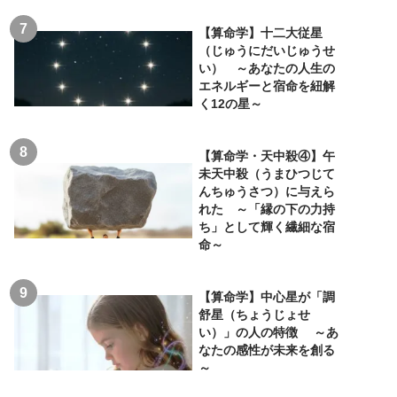
【算命学】十二大従星
（じゅうにだいじゅうせ
い） ～あなたの人生の
エネルギーと宿命を紐解
く12の星～
【算命学・天中殺④】午
未天中殺（うまひつじて
んちゅうさつ）に与えら
れた ～「縁の下の力持
ち」として輝く繊細な宿
命～
【算命学】中心星が「調
舒星（ちょうじょせ
い）」の人の特徴 ～あ
なたの感性が未来を創る
～