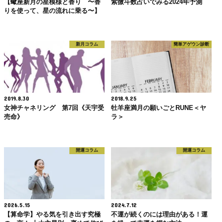
【蠍座新月の星模様と香り 〜香
紫微斗数占いでみる2024年予測
りを使って、星の流れに乗る〜】
新月コラム
簡単アゲウン診断
2019.8.30
2018.9.25
女神チャネリング 第7回《天宇受
牡羊座満月の願いごとRUNE＜ヤ
売命》
ラ＞
開運コラム
開運コラム
2026.5.15
2024.7.12
【算命学】やる気を引き出す究極
不運が続くのには理由がある！運