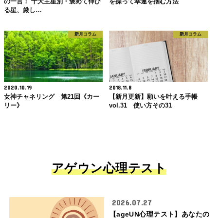
の一言！ 十大主星別・褒めて伸び
を操って幸運を掴む方法
る星、厳し…
新月コラム
新月コラム
2020.10.19
2018.11.8
女神チャネリング 第21回《カー
【新月更新】願いを叶える手帳
リー》
vol.31 使い方その31
アゲウン心理テスト
2026.07.27
【ageUN心理テスト】あなたの