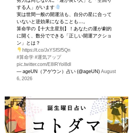
を。
する人」がいます
実は世間一般の開運法も、自分の星に合って
いないと逆効果になることも…。
算命学の【十大主星別】！あなたの運が劇的
に開く、数分でできる「正しい開運アクショ
ン」とは？
https://t.co/JxYSfSf5Qn
#算命学
#運気アップ
pic.twitter.com/E8IRYol8dl
— ageUN（アゲウン）占い (@ageUN)
August
6, 2026