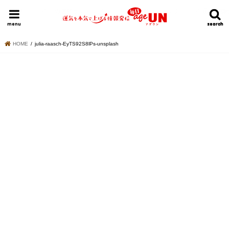
HOME
今日の運勢ランキング
明日の運勢ランキング
今週の運勢
menu
search
search
HOME
julia-raasch-EyTS92S8lPs-unsplash