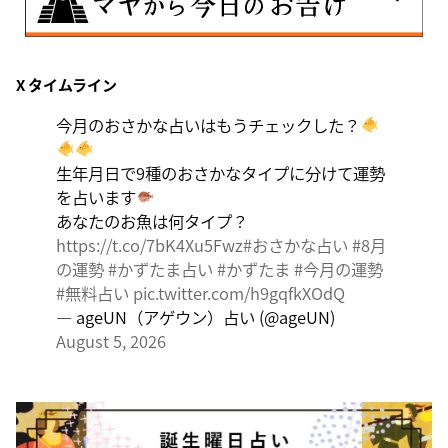
8月6日
X タイムライン
曖昧な気持ちで人と付き合うことはタブーとされる日。
出会いは貴重な共有の時間。行動はあなたの大切な時間
今月のおさかな占いはもうチェックした？
です。
生年月日で9種のおさかなタイプに分けて運勢
を占います
あなたのお魚は何タイプ？
https://t.co/7bK4Xu5Fwz
#おさかな占い
#8月
の運勢
#かずたま占い
#かずたま
#今月の運勢
#無料占い
pic.twitter.com/h9gqfkXOdQ
— ageUN（アゲウン）占い (@ageUN)
August 5, 2026