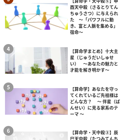
【算命学・天中殺⑤】申
酉天中殺（さるとりてん
ちゅうさつ）に与えられ
た ～「パワフルに動
き、富と人脈を集める」
宿命～
【算命学まとめ】十大主
星（じゅうだいしゅせ
い） ～あなたの魅力と
才能を解き明かす～
【算命学】あなたを守っ
てくれているご先祖様は
どんな方？ ～ 伴星（ば
んせい）に見る家系のテ
ーマ ～
【算命学・天中殺③】辰
巳天中殺（たつみてんち