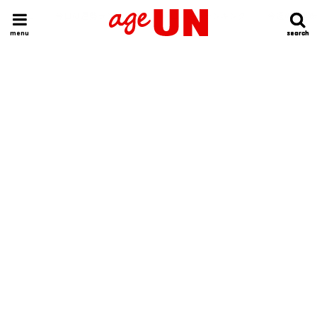
HOME
今日の運勢ランキング
明日の運勢ランキング
今週の運勢
menu
search
search