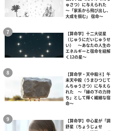
ゅさつ）に与えられた
～「家系から飛び出し、
大成を掴む」 宿命～
【算命学】十二大従星
（じゅうにだいじゅうせ
い） ～あなたの人生の
エネルギーと宿命を紐解
く12の星～
【算命学・天中殺④】午
未天中殺（うまひつじて
んちゅうさつ）に与えら
れた ～「縁の下の力持
ち」として輝く繊細な宿
命～
【算命学】中心星が「調
舒星（ちょうじょせ