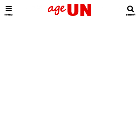
HOME
今日の運勢ランキング
明日の運勢ランキング
今週の運勢
menu
search
search