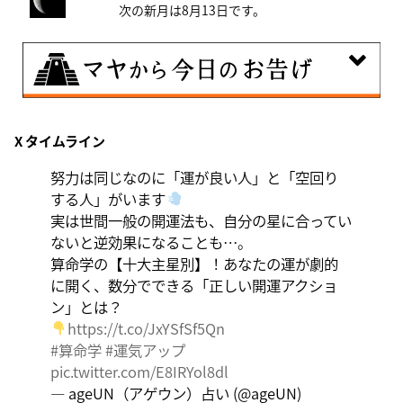
次の新月は8月13日です。
8月8日
X タイムライン
興味のある分野で、熟練を志す日。なんとなくではな
く、そこに集中に、没頭することで、才能が開花しま
努力は同じなのに「運が良い人」と「空回り
す。
する人」がいます
実は世間一般の開運法も、自分の星に合ってい
ないと逆効果になることも…。
算命学の【十大主星別】！あなたの運が劇的
に開く、数分でできる「正しい開運アクショ
ン」とは？
https://t.co/JxYSfSf5Qn
#算命学
#運気アップ
pic.twitter.com/E8IRYol8dl
— ageUN（アゲウン）占い (@ageUN)