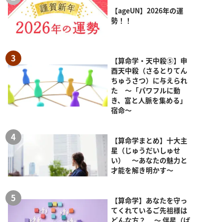
【ageUN】2026年の運
勢！！
【算命学・天中殺⑤】申
酉天中殺（さるとりてん
ちゅうさつ）に与えられ
た ～「パワフルに動
き、富と人脈を集める」
宿命～
【算命学まとめ】十大主
星（じゅうだいしゅせ
い） ～あなたの魅力と
才能を解き明かす～
【算命学】あなたを守っ
てくれているご先祖様は
どんな方？ ～ 伴星（ば