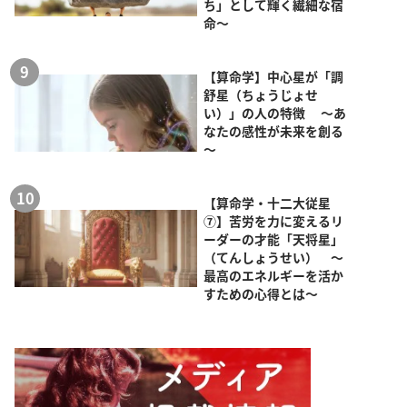
ち」として輝く繊細な宿
命～
【算命学】中心星が「調
舒星（ちょうじょせ
い）」の人の特徴 ～あ
なたの感性が未来を創る
～
【算命学・十二大従星
⑦】苦労を力に変えるリ
ーダーの才能「天将星」
（てんしょうせい） ～
最高のエネルギーを活か
すための心得とは～