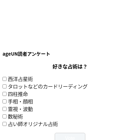
ageUN読者アンケート
好きな占術は？
西洋占星術
タロットなどのカードリーディング
四柱推命
手相・顔相
霊視・波動
数秘術
占い師オリジナル占術