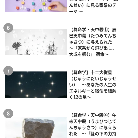
んせい）に見る家系のテ
ーマ ～
【算命学・天中殺③】辰
巳天中殺（たつみてんち
ゅさつ）に与えられた
～「家系から飛び出し、
大成を掴む」 宿命～
【算命学】十二大従星
（じゅうにだいじゅうせ
い） ～あなたの人生の
エネルギーと宿命を紐解
く12の星～
【算命学・天中殺④】午
未天中殺（うまひつじて
んちゅうさつ）に与えら
れた ～「縁の下の力持