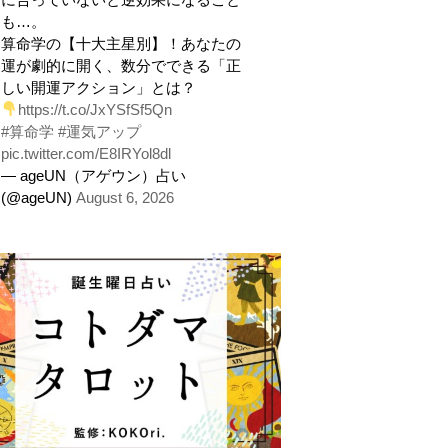
も…。
算命学の【十大主星別】！あなたの
運が劇的に開く、数分でできる「正
しい開運アクション」とは？
https://t.co/JxYSfSf5Qn
#算命学
#運気アップ
pic.twitter.com/E8IRYol8dl
— ageUN（アゲウン）占い
(@ageUN)
August 6, 2026