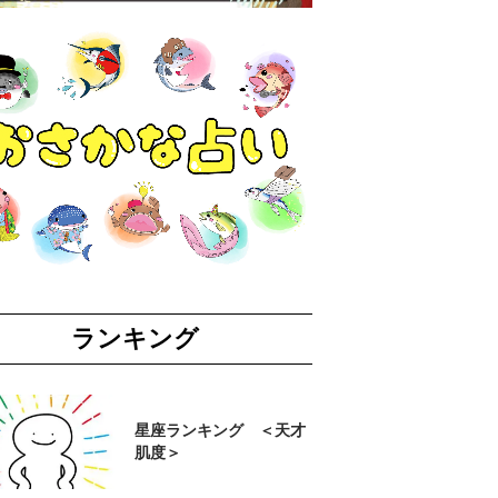
ランキング
星座ランキング ＜天才
肌度＞