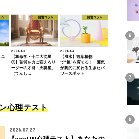
ラム
開運コラム
開運コラム
2026.1.6
2026.1.3
＜ユ
【算命学・十二大従星
【風水】観葉植物
⑦】苦労を力に変えるリ
で“気”を育てる！ 運気
ーダーの才能「天将星」
が劇的に変わる生きたパ
（てんし…
ワースポット
ン心理テスト
2026.07.27
【ageUN心理テスト】あなたの