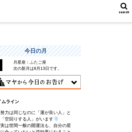
search
今日の月
月星座：ふたご座
次の新月は8月13日です。
8日
イムライン
味のある分野で、熟練を志す日。なんと
くではなく、そこに集中に、没頭するこ
努力は同じなのに「運が良い人」と
で、才能が開花します。
「空回りする人」がいます
実は世間一般の開運法も、自分の星
に合っていないと逆効果になること