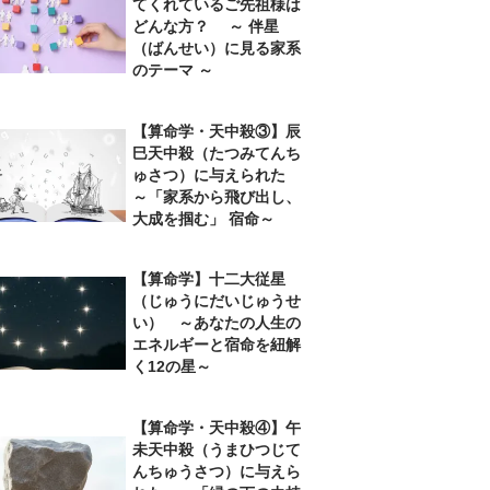
てくれているご先祖様は
どんな方？ ～ 伴星
（ばんせい）に見る家系
のテーマ ～
【算命学・天中殺③】辰
巳天中殺（たつみてんち
ゅさつ）に与えられた
～「家系から飛び出し、
大成を掴む」 宿命～
【算命学】十二大従星
（じゅうにだいじゅうせ
い） ～あなたの人生の
エネルギーと宿命を紐解
く12の星～
【算命学・天中殺④】午
未天中殺（うまひつじて
んちゅうさつ）に与えら