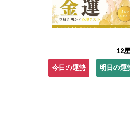
12
今日の運勢
明日の運