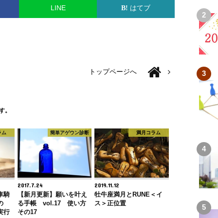
LINE
はてブ
トップページへ
す。
ラム
簡単アゲウン診断
満月コラム
2017.7.24
2019.11.12
車騎
【新月更新】願いを叶え
牡牛座満月とRUNE＜イ
の
る手帳 vol.17 使い方
ス＞正位置
実行
その17