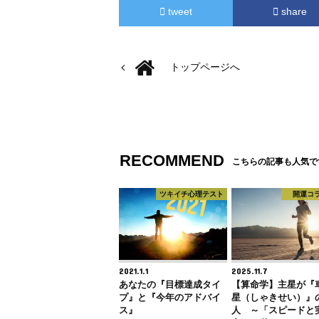
tweet
share
トップページへ
RECOMMEND
こちらの記事も人気で
ツキイチ心理テスト
開運コ
2021.1.1
2025.11.7
あなたの『目標達成タイ
【算命学】主星が『
プ』と『今年のアドバイ
星（しゃきせい）』
ス』
人 ～「スピードと