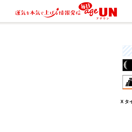
8月
X タ
興
な
と