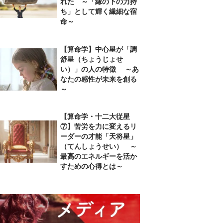
れた ～「縁の下の力持
ち」として輝く繊細な宿
命～
【算命学】中心星が「調
舒星（ちょうじょせ
い）」の人の特徴 ～あ
なたの感性が未来を創る
～
【算命学・十二大従星
⑦】苦労を力に変えるリ
ーダーの才能「天将星」
（てんしょうせい） ～
最高のエネルギーを活か
すための心得とは～