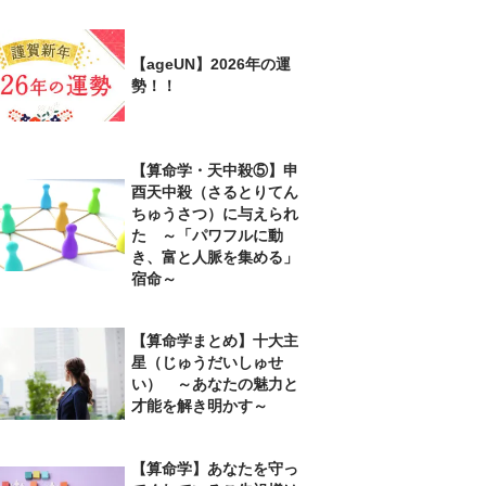
【ageUN】2026年の運
勢！！
【算命学・天中殺⑤】申
酉天中殺（さるとりてん
ちゅうさつ）に与えられ
た ～「パワフルに動
き、富と人脈を集める」
宿命～
【算命学まとめ】十大主
星（じゅうだいしゅせ
い） ～あなたの魅力と
才能を解き明かす～
【算命学】あなたを守っ