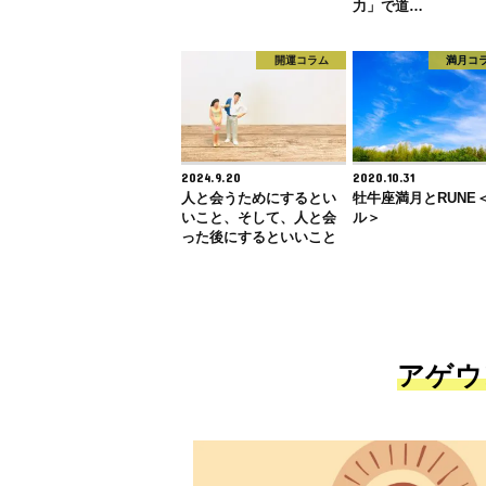
力」で道…
開運コラム
満月コ
2024.9.20
2020.10.31
人と会うためにするとい
牡牛座満月とRUNE
いこと、そして、人と会
ル＞
った後にするといいこと
アゲウ