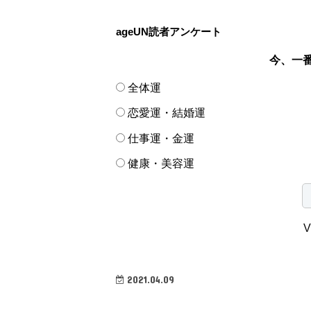
ageUN読者アンケート
今、一
全体運
恋愛運・結婚運
仕事運・金運
健康・美容運
V
2021.04.09