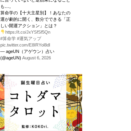
も…。
算命学の【十大主星別】！あなたの
運が劇的に開く、数分でできる「正
しい開運アクション」とは？
https://t.co/JxYSfSf5Qn
#算命学
#運気アップ
pic.twitter.com/E8IRYol8dl
— ageUN（アゲウン）占い
(@ageUN)
August 6, 2026