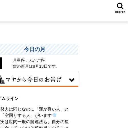
search
今日の月
月星座：ふたご座
次の新月は8月13日です。
8日
イムライン
味のある分野で、熟練を志す日。なんと
くではなく、そこに集中に、没頭するこ
努力は同じなのに「運が良い人」と
で、才能が開花します。
「空回りする人」がいます
実は世間一般の開運法も、自分の星
に合っていないと逆効果になること