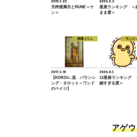
2019.3.22
2024.2.5
天秤座満月とRUNE＜ケ
星座ランキング ＜
ン＞
まま度＞
開運コラム
ランキ
2017.3.18
2026.8.3
【KOKOri..流 バランシ
12星座ランキング 
ング・タロット～ワンド
細すぎる度＞
のペイジ】
アゲウ