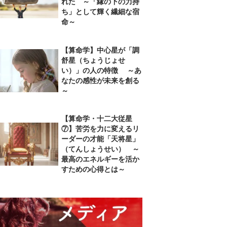
れた ～「縁の下の力持
ち」として輝く繊細な宿
命～
【算命学】中心星が「調
舒星（ちょうじょせ
い）」の人の特徴 ～あ
なたの感性が未来を創る
～
【算命学・十二大従星
⑦】苦労を力に変えるリ
ーダーの才能「天将星」
（てんしょうせい） ～
最高のエネルギーを活か
すための心得とは～