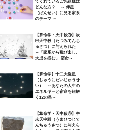
てくれているご先祖様は
どんな方？ ～ 伴星
（ばんせい）に見る家系
のテーマ ～
【算命学・天中殺③】辰
巳天中殺（たつみてんち
ゅさつ）に与えられた
～「家系から飛び出し、
大成を掴む」 宿命～
【算命学】十二大従星
（じゅうにだいじゅうせ
い） ～あなたの人生の
エネルギーと宿命を紐解
く12の星～
【算命学・天中殺④】午
未天中殺（うまひつじて
んちゅうさつ）に与えら