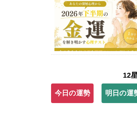
12
今日の運勢
明日の運