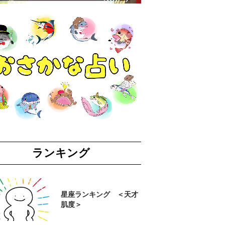
ランキング
星座ランキング ＜天才
肌度＞