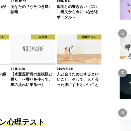
2019.12.12
2016.8.4
わが
あなたの『うそつき度』
聖地との響き合い（11）
診断
～縄文から今につながる
ポータル～
ング
未分類
開運コラム
2018.2.16
2024.9.20
＜繊
【水瓶座新月の空模様と
人と会うためにするとい
香り 〜香りを使って、
いこと、そして、人と会
星の流れに乗る〜】
った後にするといいこと
ン心理テスト