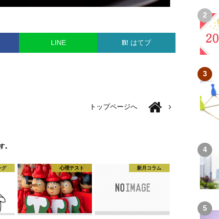
LINE
はてブ
トップページへ
す。
ング
心理テスト
新月コラム