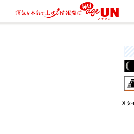
8月
X タ
興
な
と