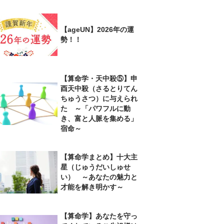
【ageUN】2026年の運
勢！！
【算命学・天中殺⑤】申
酉天中殺（さるとりてん
ちゅうさつ）に与えられ
た ～「パワフルに動
き、富と人脈を集める」
宿命～
【算命学まとめ】十大主
星（じゅうだいしゅせ
い） ～あなたの魅力と
才能を解き明かす～
【算命学】あなたを守っ