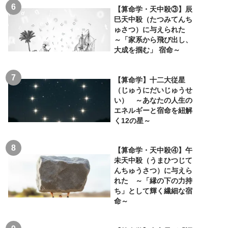
【算命学・天中殺③】辰
巳天中殺（たつみてんち
ゅさつ）に与えられた
～「家系から飛び出し、
大成を掴む」 宿命～
【算命学】十二大従星
（じゅうにだいじゅうせ
い） ～あなたの人生の
エネルギーと宿命を紐解
く12の星～
【算命学・天中殺④】午
未天中殺（うまひつじて
んちゅうさつ）に与えら
れた ～「縁の下の力持
ち」として輝く繊細な宿
命～