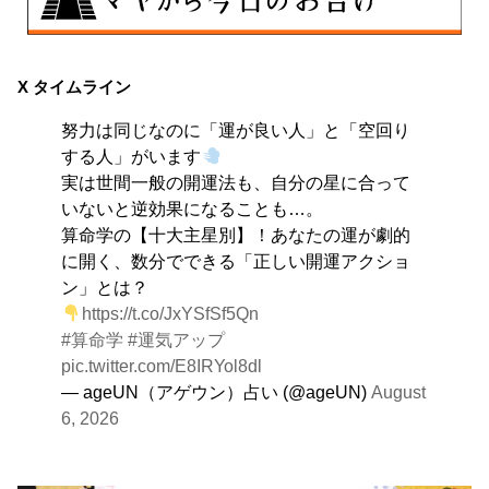
8月9日
大きくエネルギーを放出する日。日々の活力をため込ん
X タイムライン
で、自分の目標に向かって、一気に解き放ちましょう。
努力は同じなのに「運が良い人」と「空回り
する人」がいます
実は世間一般の開運法も、自分の星に合って
いないと逆効果になることも…。
算命学の【十大主星別】！あなたの運が劇的
に開く、数分でできる「正しい開運アクショ
ン」とは？
https://t.co/JxYSfSf5Qn
#算命学
#運気アップ
pic.twitter.com/E8IRYol8dl
— ageUN（アゲウン）占い (@ageUN)
August
6, 2026