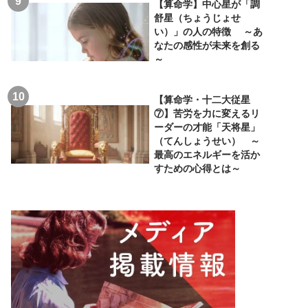
【算命学】中心星が「調
舒星（ちょうじょせ
い）」の人の特徴 ～あ
なたの感性が未来を創る
～
【算命学・十二大従星
⑦】苦労を力に変えるリ
ーダーの才能「天将星」
（てんしょうせい） ～
最高のエネルギーを活か
すための心得とは～