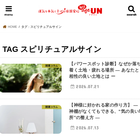
HOME
今日の運勢ランキング
明日の運勢ランキング
今週の運勢
menu
search
search
HOME
タグ : スピリチュアルサイン
TAG
スピリチュアルサイン
【パワースポット診断】なぜか落
開運コラム
着く土地・疲れる場所 ― あなたと
相性の良い土地とは ー
2026.07.21
【神様に好かれる家の作り方】 ―
開運コラム
神棚がなくてもできる、“気の良い
所”の整え方 ―
2026.07.13