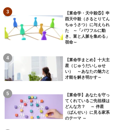
【算命学・天中殺⑤】申
酉天中殺（さるとりてん
ちゅうさつ）に与えられ
た ～「パワフルに動
き、富と人脈を集める」
宿命～
【算命学まとめ】十大主
星（じゅうだいしゅせ
い） ～あなたの魅力と
才能を解き明かす～
【算命学】あなたを守っ
てくれているご先祖様は
どんな方？ ～ 伴星
（ばんせい）に見る家系
のテーマ ～