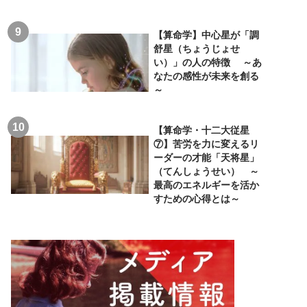
【算命学】中心星が「調
舒星（ちょうじょせ
い）」の人の特徴 ～あ
なたの感性が未来を創る
～
【算命学・十二大従星
⑦】苦労を力に変えるリ
ーダーの才能「天将星」
（てんしょうせい） ～
最高のエネルギーを活か
すための心得とは～