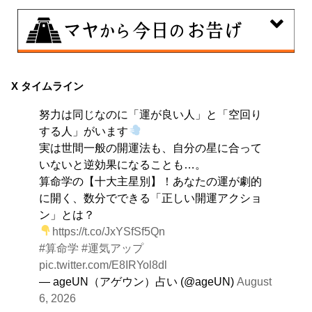
8月9日
大きくエネルギーを放出する日。日々の活力をため込ん
X タイムライン
で、自分の目標に向かって、一気に解き放ちましょう。
努力は同じなのに「運が良い人」と「空回り
する人」がいます
実は世間一般の開運法も、自分の星に合って
いないと逆効果になることも…。
算命学の【十大主星別】！あなたの運が劇的
に開く、数分でできる「正しい開運アクショ
ン」とは？
https://t.co/JxYSfSf5Qn
#算命学
#運気アップ
pic.twitter.com/E8IRYol8dl
— ageUN（アゲウン）占い (@ageUN)
August
6, 2026