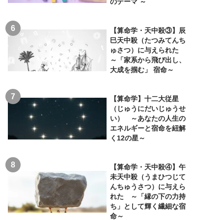
のテーマ ～
【算命学・天中殺③】辰
巳天中殺（たつみてんち
ゅさつ）に与えられた
～「家系から飛び出し、
大成を掴む」 宿命～
【算命学】十二大従星
（じゅうにだいじゅうせ
い） ～あなたの人生の
エネルギーと宿命を紐解
く12の星～
【算命学・天中殺④】午
未天中殺（うまひつじて
んちゅうさつ）に与えら
れた ～「縁の下の力持
ち」として輝く繊細な宿
命～