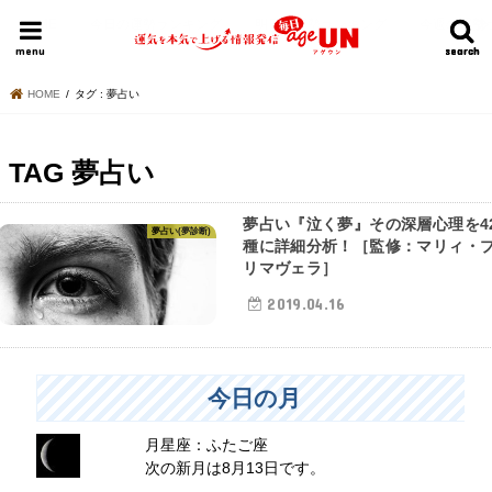
HOME
今日の運勢ランキング
明日の運勢ランキング
今週の運勢
menu
search
search
HOME
タグ : 夢占い
TAG
夢占い
夢占い『泣く夢』その深層心理を4
夢占い(夢診断)
種に詳細分析！［監修：マリィ・
リマヴェラ］
2019.04.16
今日の月
月星座：ふたご座
次の新月は8月13日です。