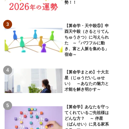
勢！！
【算命学・天中殺⑤】申
酉天中殺（さるとりてん
ちゅうさつ）に与えられ
た ～「パワフルに動
き、富と人脈を集める」
宿命～
【算命学まとめ】十大主
星（じゅうだいしゅせ
い） ～あなたの魅力と
才能を解き明かす～
【算命学】あなたを守っ
てくれているご先祖様は
どんな方？ ～ 伴星
（ばんせい）に見る家系