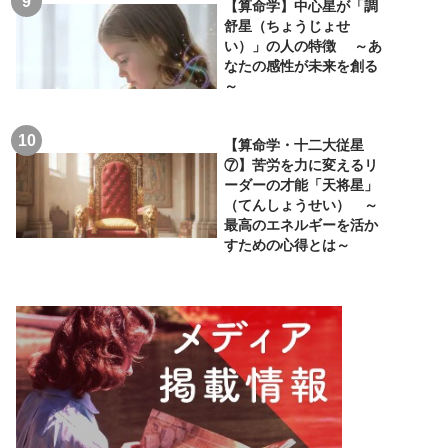
【算命学】中心星が「調
舒星（ちょうじょせ
い）」の人の特徴 ～あ
なたの感性が未来を創る
～
【算命学・十二大従星
⑦】苦労を力に変えるリ
ーダーの才能「天将星」
（てんしょうせい） ～
最高のエネルギーを活か
すための心得とは～