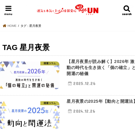
HOME
今日の運勢ランキング
明日の運勢ランキング
今週の運勢
menu
search
search
HOME
タグ : 星月夜景
TAG
星月夜景
【星月夜景が読み解く】2026年 激
開運コラム
動の時代を生き抜く「個の確立」
開運の秘儀
2025.12.26
星月夜景の2025年【動向と開運法
開運コラム
2024.12.26