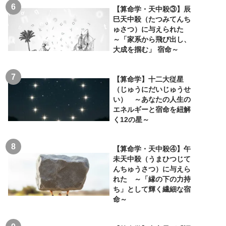
【算命学・天中殺③】辰
巳天中殺（たつみてんち
ゅさつ）に与えられた
～「家系から飛び出し、
大成を掴む」 宿命～
【算命学】十二大従星
（じゅうにだいじゅうせ
い） ～あなたの人生の
エネルギーと宿命を紐解
く12の星～
【算命学・天中殺④】午
未天中殺（うまひつじて
んちゅうさつ）に与えら
れた ～「縁の下の力持
ち」として輝く繊細な宿
命～