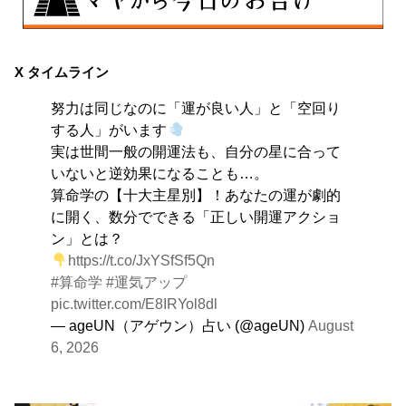
8月7日
伝統や歴史的な過去のやり方・道筋を踏襲する日。あな
X タイムライン
たの直感で伝統を踏まえ、伝統を乗り越えるひらめき
努力は同じなのに「運が良い人」と「空回り
を。
する人」がいます
実は世間一般の開運法も、自分の星に合って
いないと逆効果になることも…。
算命学の【十大主星別】！あなたの運が劇的
に開く、数分でできる「正しい開運アクショ
ン」とは？
https://t.co/JxYSfSf5Qn
#算命学
#運気アップ
pic.twitter.com/E8IRYol8dl
— ageUN（アゲウン）占い (@ageUN)
August
6, 2026