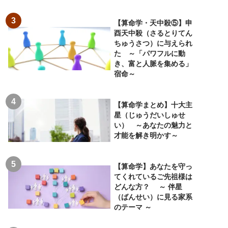
【算命学・天中殺⑤】申
酉天中殺（さるとりてん
ちゅうさつ）に与えられ
た ～「パワフルに動
き、富と人脈を集める」
宿命～
【算命学まとめ】十大主
星（じゅうだいしゅせ
い） ～あなたの魅力と
才能を解き明かす～
【算命学】あなたを守っ
てくれているご先祖様は
どんな方？ ～ 伴星
（ばんせい）に見る家系
のテーマ ～