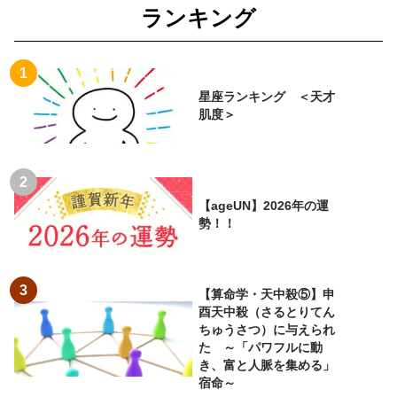
ランキング
星座ランキング ＜天才
肌度＞
【ageUN】2026年の運
勢！！
【算命学・天中殺⑤】申
酉天中殺（さるとりてん
ちゅうさつ）に与えられ
た ～「パワフルに動
き、富と人脈を集める」
宿命～