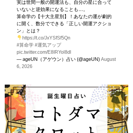
実は世間一般の開運法も、自分の星に合って
いないと逆効果になることも…。
算命学の【十大主星別】！あなたの運が劇的
に開く、数分でできる「正しい開運アクショ
ン」とは？
https://t.co/JxYSfSf5Qn
#算命学
#運気アップ
pic.twitter.com/E8IRYol8dl
— ageUN（アゲウン）占い (@ageUN)
August
6, 2026