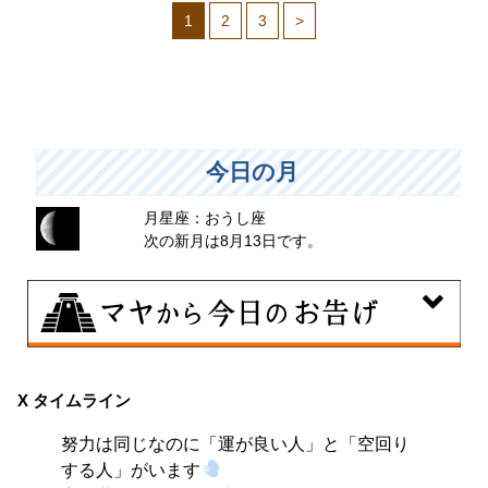
1
2
3
>
今日の月
月星座：おうし座
次の新月は8月13日です。
8月7日
伝統や歴史的な過去のやり方・道筋を踏襲する日。あな
X タイムライン
たの直感で伝統を踏まえ、伝統を乗り越えるひらめき
努力は同じなのに「運が良い人」と「空回り
を。
する人」がいます