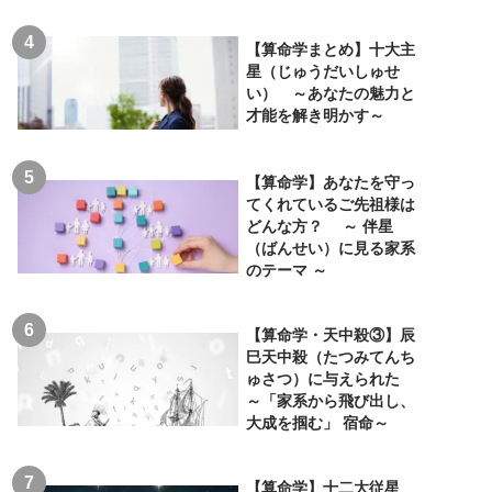
【算命学まとめ】十大主
星（じゅうだいしゅせ
い） ～あなたの魅力と
才能を解き明かす～
【算命学】あなたを守っ
てくれているご先祖様は
どんな方？ ～ 伴星
（ばんせい）に見る家系
のテーマ ～
【算命学・天中殺③】辰
巳天中殺（たつみてんち
ゅさつ）に与えられた
～「家系から飛び出し、
大成を掴む」 宿命～
【算命学】十二大従星