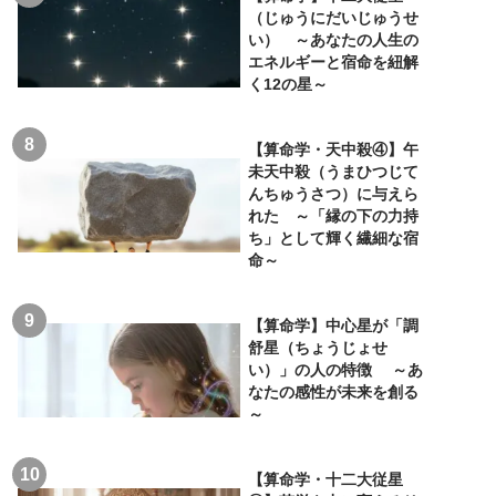
（じゅうにだいじゅうせ
い） ～あなたの人生の
エネルギーと宿命を紐解
く12の星～
【算命学・天中殺④】午
未天中殺（うまひつじて
んちゅうさつ）に与えら
れた ～「縁の下の力持
ち」として輝く繊細な宿
命～
【算命学】中心星が「調
舒星（ちょうじょせ
い）」の人の特徴 ～あ
なたの感性が未来を創る
～
【算命学・十二大従星