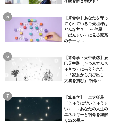
才能を解き明かす～
【算命学】あなたを守っ
てくれているご先祖様は
どんな方？ ～ 伴星
（ばんせい）に見る家系
のテーマ ～
【算命学・天中殺③】辰
巳天中殺（たつみてんち
ゅさつ）に与えられた
～「家系から飛び出し、
大成を掴む」 宿命～
【算命学】十二大従星
（じゅうにだいじゅうせ
い） ～あなたの人生の
エネルギーと宿命を紐解
く12の星～