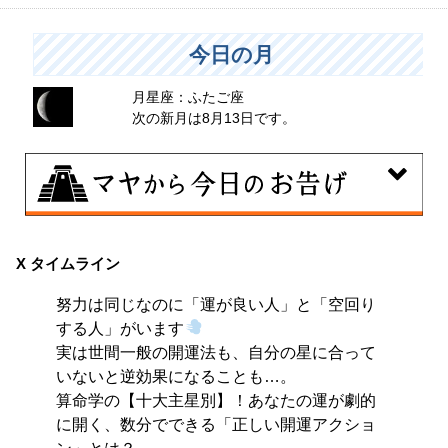
今日の月
月星座：ふたご座
次の新月は8月13日です。
8月8日
興味のある分野で、熟練を志す日。なんとなくではな
X タイムライン
く、そこに集中に、没頭することで、才能が開花しま
努力は同じなのに「運が良い人」と「空回り
す。
する人」がいます
実は世間一般の開運法も、自分の星に合って
いないと逆効果になることも…。
算命学の【十大主星別】！あなたの運が劇的
に開く、数分でできる「正しい開運アクショ
ン」とは？