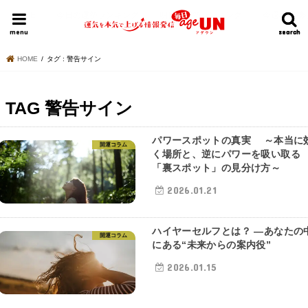
HOME
今日の運勢ランキング
明日の運勢ランキング
今週の運勢
menu
search
search
HOME
タグ : 警告サイン
TAG
警告サイン
パワースポットの真実 ～本当に
開運コラム
く場所と、逆にパワーを吸い取る
「裏スポット」の見分け方～
2026.01.21
ハイヤーセルフとは？ ―あなたの
開運コラム
にある“未来からの案内役”
2026.01.15