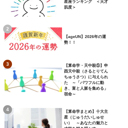
星座ランキング ＜天才
肌度＞
【ageUN】2026年の運
勢！！
【算命学・天中殺⑤】申
酉天中殺（さるとりてん
ちゅうさつ）に与えられ
た ～「パワフルに動
き、富と人脈を集める」
宿命～
【算命学まとめ】十大主
星（じゅうだいしゅせ
い） ～あなたの魅力と