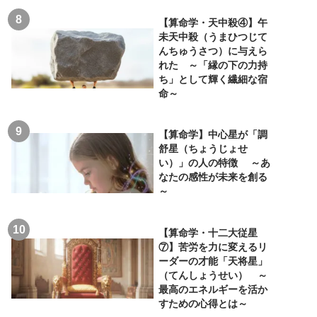
【算命学・天中殺④】午
未天中殺（うまひつじて
んちゅうさつ）に与えら
れた ～「縁の下の力持
ち」として輝く繊細な宿
命～
【算命学】中心星が「調
舒星（ちょうじょせ
い）」の人の特徴 ～あ
なたの感性が未来を創る
～
【算命学・十二大従星
⑦】苦労を力に変えるリ
ーダーの才能「天将星」
（てんしょうせい） ～
最高のエネルギーを活か
すための心得とは～