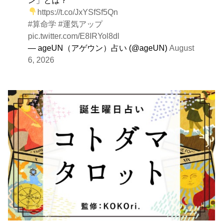
https://t.co/JxYSfSf5Qn
#算命学
#運気アップ
pic.twitter.com/E8IRYol8dl
— ageUN（アゲウン）占い (@ageUN)
August
6, 2026