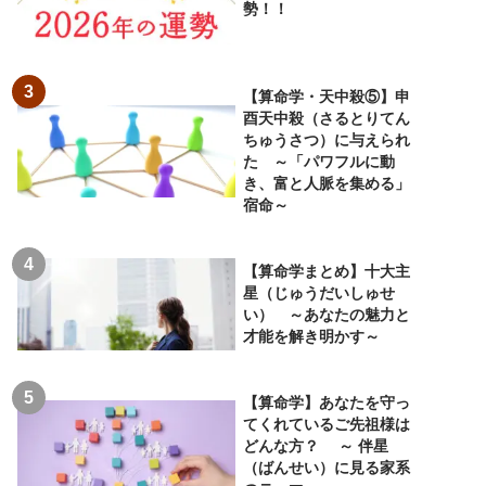
勢！！
【算命学・天中殺⑤】申
酉天中殺（さるとりてん
ちゅうさつ）に与えられ
た ～「パワフルに動
き、富と人脈を集める」
宿命～
【算命学まとめ】十大主
星（じゅうだいしゅせ
い） ～あなたの魅力と
才能を解き明かす～
【算命学】あなたを守っ
てくれているご先祖様は
どんな方？ ～ 伴星
（ばんせい）に見る家系