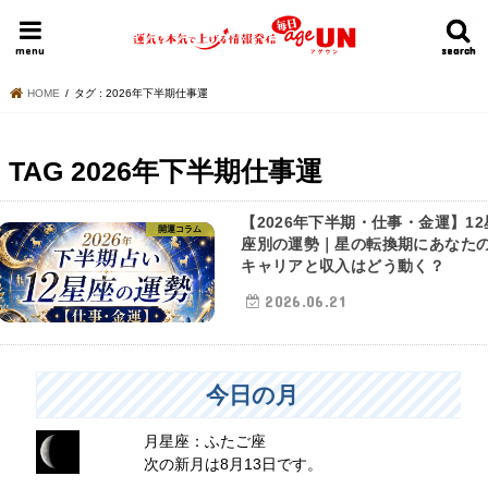
HOME
今日の運勢ランキング
明日の運勢ランキング
今週の運勢
menu
search
search
HOME
タグ : 2026年下半期仕事運
TAG
2026年下半期仕事運
【2026年下半期・仕事・金運】12
開運コラム
座別の運勢｜星の転換期にあなた
キャリアと収入はどう動く？
2026.06.21
今日の月
月星座：ふたご座
次の新月は8月13日です。