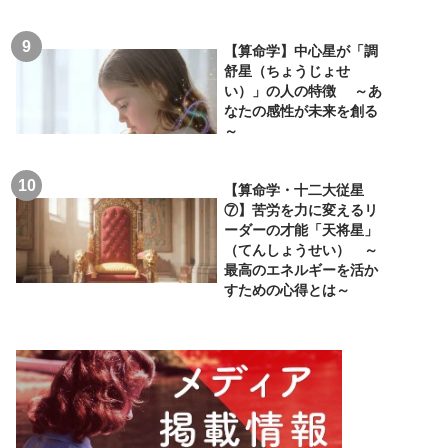
【算命学】中心星が「調
舒星（ちょうじょせ
い）」の人の特徴 ～あ
なたの感性が未来を創る
～
【算命学・十二大従星
⑦】苦労を力に変えるリ
ーダーの才能「天将星」
（てんしょうせい） ～
最高のエネルギーを活か
すための心得とは～