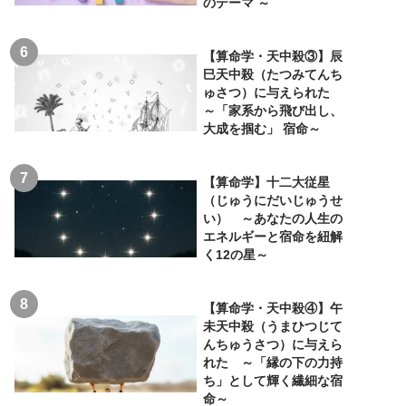
のテーマ ～
【算命学・天中殺③】辰
巳天中殺（たつみてんち
ゅさつ）に与えられた
～「家系から飛び出し、
大成を掴む」 宿命～
【算命学】十二大従星
（じゅうにだいじゅうせ
い） ～あなたの人生の
エネルギーと宿命を紐解
く12の星～
【算命学・天中殺④】午
未天中殺（うまひつじて
んちゅうさつ）に与えら
れた ～「縁の下の力持
ち」として輝く繊細な宿
命～