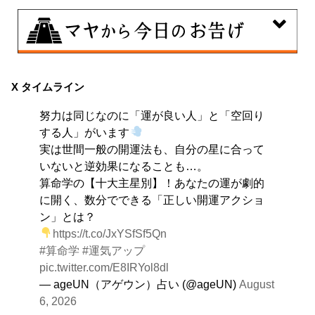
8月8日
興味のある分野で、熟練を志す日。なんとなくではな
X タイムライン
く、そこに集中に、没頭することで、才能が開花しま
努力は同じなのに「運が良い人」と「空回り
す。
する人」がいます
実は世間一般の開運法も、自分の星に合って
いないと逆効果になることも…。
算命学の【十大主星別】！あなたの運が劇的
に開く、数分でできる「正しい開運アクショ
ン」とは？
https://t.co/JxYSfSf5Qn
#算命学
#運気アップ
pic.twitter.com/E8IRYol8dl
— ageUN（アゲウン）占い (@ageUN)
August
6, 2026