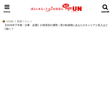
HOME
今日の運勢ランキング
明日の運勢ランキング
今週の運勢
menu
search
search
HOME
開運コラム
【2026年下半期・仕事・金運】12星座別の運勢｜星の転換期にあなたのキャリアと収入はど
う動く？