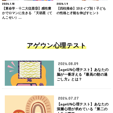
2026.1.18
2026.1.9
【算命学・十二大従星⑨】感性豊
【四柱推命】10タイプ別！子ども
かでロマンに生きる 「天胡星（て
の性格と才能を伸ばすヒント
んこせい）…
アゲウン心理テスト
2026.08.09
【ageUN心理テスト】あなたの
脳が一番冴える『最高の朝の過
ごし方』とは？
2026.07.27
【ageUN心理テスト】あなたの
深層心理が求めている「第二の