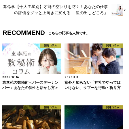
算命学【十大主星別】才能の空回りを防ぐ！あなたの仕事
の評価をグッと上向きに変える 「星の出しどころ」
RECOMMEND
こちらの記事も人気です。
開運コラム
開運コラム
2025.12.14
2026.3.8
東李苑の数秘術＜バースデーナン
意外と知らない「神社でやっては
バー：あなたの個性と活かし方＞
いけない」タブーな行動・祈り方
開運コラム
開運コラム