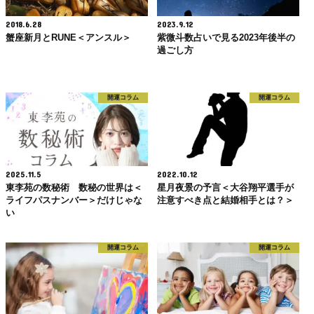
2018.6.28
2023.9.12
蟹座新月とRUNE＜アンスル＞
紫微斗数占いで見る2023年後半の
過ごし方
開運コラム
開運コラム
2025.11.5
2022.10.12
東李苑の数秘術 数秘の世界は＜
星月夜景の予言＜大谷翔平選手が
ライフパスナンバー＞だけじゃな
注意すべき点と結婚相手とは？＞
い
開運コラム
開運コラム