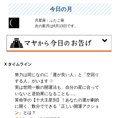
今日の月
月星座：ふたご座
次の新月は8月13日です。
8月9日
大きくエネルギーを放出する日。日々の活力をため込ん
X タイムライン
で、自分の目標に向かって、一気に解き放ちましょう。
努力は同じなのに「運が良い人」と「空回り
する人」がいます
実は世間一般の開運法も、自分の星に合って
いないと逆効果になることも…。
算命学の【十大主星別】！あなたの運が劇的
に開く、数分でできる「正しい開運アクショ
ン」とは？