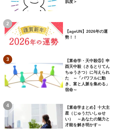
肌度＞
【ageUN】2026年の運
勢！！
【算命学・天中殺⑤】申
酉天中殺（さるとりてん
ちゅうさつ）に与えられ
た ～「パワフルに動
き、富と人脈を集める」
宿命～
【算命学まとめ】十大主
星（じゅうだいしゅせ
い） ～あなたの魅力と
才能を解き明かす～