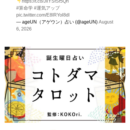
https://t.co/JxYSfSf5Qn
#算命学
#運気アップ
pic.twitter.com/E8IRYol8dl
— ageUN（アゲウン）占い (@ageUN)
August
6, 2026