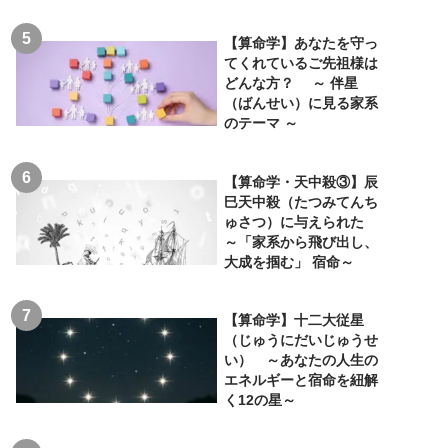
【算命学】あなたを守っ
てくれているご先祖様は
どんな方？ ～ 伴星
（ばんせい）に見る家系
のテーマ ～
【算命学・天中殺③】辰
巳天中殺（たつみてんち
ゅさつ）に与えられた
～「家系から飛び出し、
大成を掴む」 宿命～
【算命学】十二大従星
（じゅうにだいじゅうせ
い） ～あなたの人生の
エネルギーと宿命を紐解
く12の星～