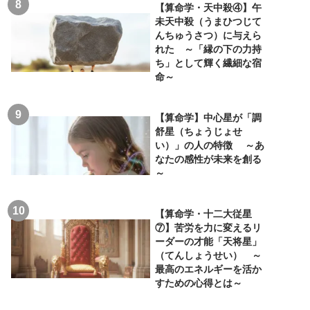
【算命学・天中殺④】午
未天中殺（うまひつじて
んちゅうさつ）に与えら
れた ～「縁の下の力持
ち」として輝く繊細な宿
命～
【算命学】中心星が「調
舒星（ちょうじょせ
い）」の人の特徴 ～あ
なたの感性が未来を創る
～
【算命学・十二大従星
⑦】苦労を力に変えるリ
ーダーの才能「天将星」
（てんしょうせい） ～
最高のエネルギーを活か
すための心得とは～