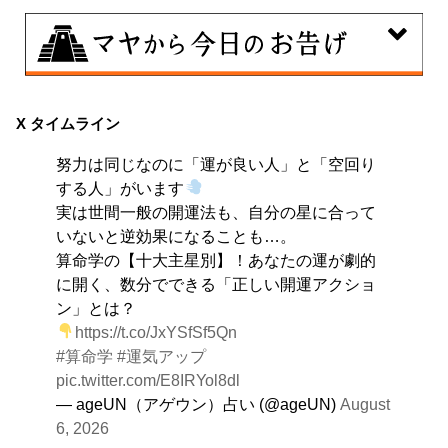
8月8日
興味のある分野で、熟練を志す日。なんとなくではな
X タイムライン
く、そこに集中に、没頭することで、才能が開花しま
努力は同じなのに「運が良い人」と「空回り
す。
する人」がいます
実は世間一般の開運法も、自分の星に合って
いないと逆効果になることも…。
算命学の【十大主星別】！あなたの運が劇的
に開く、数分でできる「正しい開運アクショ
ン」とは？
https://t.co/JxYSfSf5Qn
#算命学
#運気アップ
pic.twitter.com/E8IRYol8dl
— ageUN（アゲウン）占い (@ageUN)
August
6, 2026