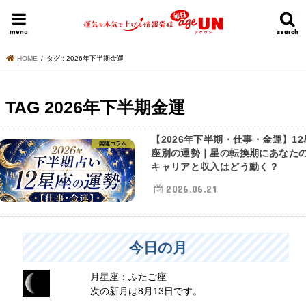
HOME
今日の運勢ランキング
明日の運勢ランキング
今週の運勢
menu
search
search
HOME
タグ : 2026年下半期金運
TAG
2026年下半期金運
【2026年下半期・仕事・金運】12
開運コラム
座別の運勢｜星の転換期にあなた
キャリアと収入はどう動く？
2026.06.21
今日の月
月星座：ふたご座
次の新月は8月13日です。