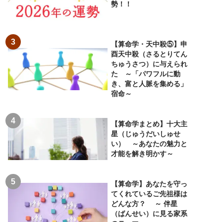
勢！！
【算命学・天中殺⑤】申
酉天中殺（さるとりてん
ちゅうさつ）に与えられ
た ～「パワフルに動
き、富と人脈を集める」
宿命～
【算命学まとめ】十大主
星（じゅうだいしゅせ
い） ～あなたの魅力と
才能を解き明かす～
【算命学】あなたを守っ
てくれているご先祖様は
どんな方？ ～ 伴星
（ばんせい）に見る家系