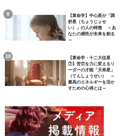
【算命学】中心星が「調
舒星（ちょうじょせ
い）」の人の特徴 ～あ
なたの感性が未来を創る
～
【算命学・十二大従星
⑦】苦労を力に変えるリ
ーダーの才能「天将星」
（てんしょうせい） ～
最高のエネルギーを活か
すための心得とは～