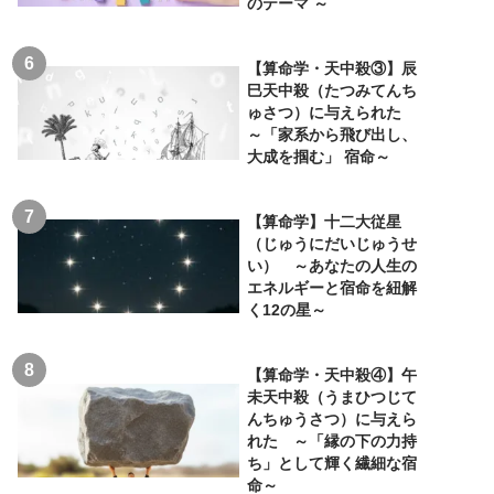
のテーマ ～
【算命学・天中殺③】辰
巳天中殺（たつみてんち
ゅさつ）に与えられた
～「家系から飛び出し、
大成を掴む」 宿命～
【算命学】十二大従星
（じゅうにだいじゅうせ
い） ～あなたの人生の
エネルギーと宿命を紐解
く12の星～
【算命学・天中殺④】午
未天中殺（うまひつじて
んちゅうさつ）に与えら
れた ～「縁の下の力持
ち」として輝く繊細な宿
命～