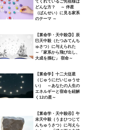
てくれているご先祖様は
どんな方？ ～ 伴星
（ばんせい）に見る家系
のテーマ ～
【算命学・天中殺③】辰
巳天中殺（たつみてんち
ゅさつ）に与えられた
～「家系から飛び出し、
大成を掴む」 宿命～
【算命学】十二大従星
（じゅうにだいじゅうせ
い） ～あなたの人生の
エネルギーと宿命を紐解
く12の星～
【算命学・天中殺④】午
未天中殺（うまひつじて
んちゅうさつ）に与えら