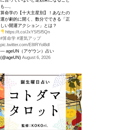
も…。
算命学の【十大主星別】！あなたの
運が劇的に開く、数分でできる「正
しい開運アクション」とは？
https://t.co/JxYSfSf5Qn
#算命学
#運気アップ
pic.twitter.com/E8IRYol8dl
— ageUN（アゲウン）占い
(@ageUN)
August 6, 2026