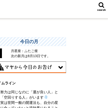
search
今日の月
月星座：ふたご座
次の新月は8月13日です。
8日
イムライン
味のある分野で、熟練を志す日。なんと
くではなく、そこに集中に、没頭するこ
努力は同じなのに「運が良い人」と
で、才能が開花します。
「空回りする人」がいます
実は世間一般の開運法も、自分の星
に合っていないと逆効果になること