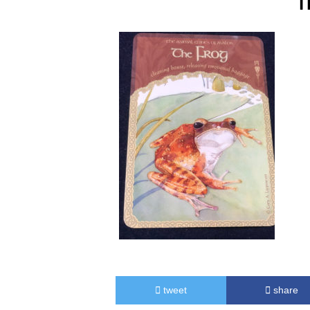
T
tweet
share