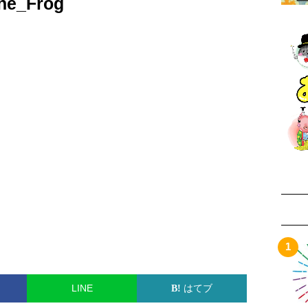
he_Frog
LINE
はてブ