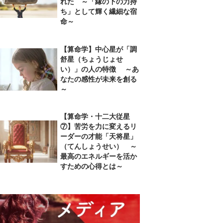
れた ～「縁の下の力持
ち」として輝く繊細な宿
命～
【算命学】中心星が「調
舒星（ちょうじょせ
い）」の人の特徴 ～あ
なたの感性が未来を創る
～
【算命学・十二大従星
⑦】苦労を力に変えるリ
ーダーの才能「天将星」
（てんしょうせい） ～
最高のエネルギーを活か
すための心得とは～