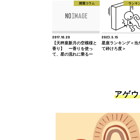
開運コラム
ランキ
2017.10.20
2023.5.15
【天秤座新月の空模様と
星座ランキング＜当
香り】 ー香りを使っ
て砕けろ度＞
て、星の流れに乗るー
アゲウ