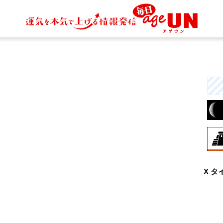
8月
X タ
興
な
と