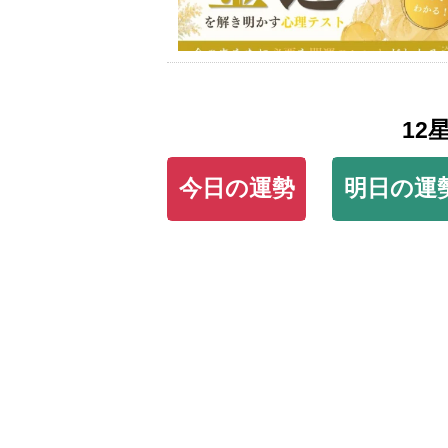
12
今日の運勢
明日の運