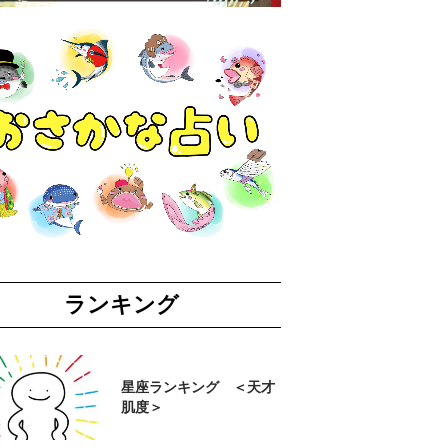
ランキング
星座ランキング ＜天才
肌度＞