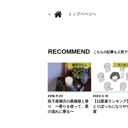
トップページへ
RECOMMEND
こちらの記事も人気で
新月コラム
ランキ
2018.11.23
2022.5.15
双子座満月の星模様と香
【12星座ランキング
り 〜香りを使って、星
とりぼっちになりや
の流れに乗る〜
度