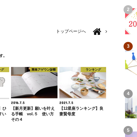
トップページへ
す。
ング
簡単アゲウン診断
ランキング
2016.7.5
2021.7.5
】ひ
【新月更新】願いを叶え
【12星座ランキング】良
すい
る手帳 vol.５ 使い方
妻賢母度
その４