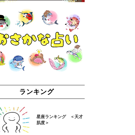
ランキング
星座ランキング ＜天才
肌度＞