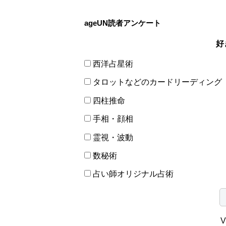
ageUN読者アンケート
好
西洋占星術
タロットなどのカードリーディング
四柱推命
手相・顔相
霊視・波動
数秘術
占い師オリジナル占術
V