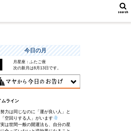
search
今日の月
月星座：ふたご座
次の新月は8月13日です。
8日
イムライン
味のある分野で、熟練を志す日。なんと
くではなく、そこに集中に、没頭するこ
努力は同じなのに「運が良い人」と
で、才能が開花します。
「空回りする人」がいます
実は世間一般の開運法も、自分の星
に合っていないと逆効果になること