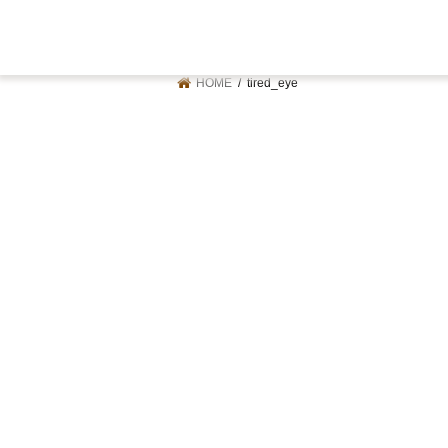
HOME
tired_eye