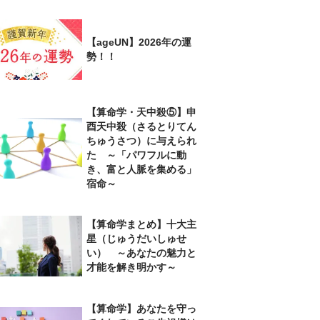
【ageUN】2026年の運
勢！！
【算命学・天中殺⑤】申
酉天中殺（さるとりてん
ちゅうさつ）に与えられ
た ～「パワフルに動
き、富と人脈を集める」
宿命～
【算命学まとめ】十大主
星（じゅうだいしゅせ
い） ～あなたの魅力と
才能を解き明かす～
【算命学】あなたを守っ