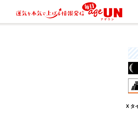
8月
X タ
興
な
と