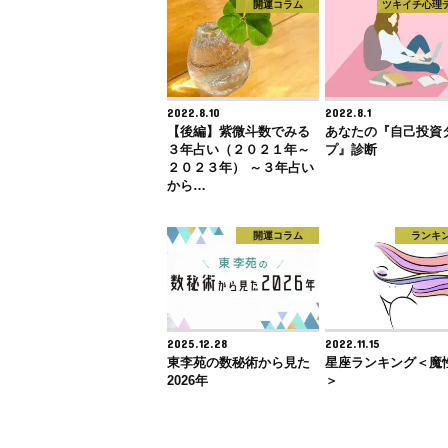
開運コラム
ツキイチ心理
2022.8.10
2022.8.1
【後編】紫微斗数でみる
あなたの『自己投資
３年占い（２０２１年～
プ』診断
２０２３年） ～３年占い
から…
開運コラム
ランキ
2025.12.28
2022.11.15
東李苑の数秘術から見た
星座ランキング＜魔
2026年
＞