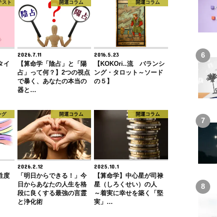
テスト
開運コラム
開運コラム
2026.7.11
2016.5.23
タイ
【算命学「陰占」と「陽
【KOKOri..流 バランシ
占」って何？】2つの視点
ング・タロット～ソード
で暴く、あなたの本当の
の５】
器と…
ング
開運コラム
開運コラム
2026.2.12
2025.10.1
性度
「明日からできる！」今
【算命学】中心星が司禄
日からあなたの人生を格
星（しろくせい）の人
段に良くする最強の言霊
～着実に幸せを築く「堅
と浄化術
実」…