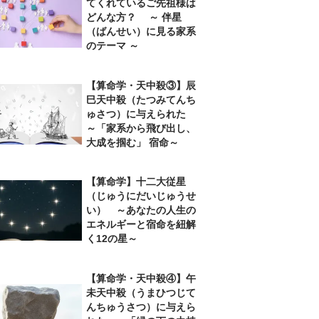
てくれているご先祖様は
どんな方？ ～ 伴星
（ばんせい）に見る家系
のテーマ ～
【算命学・天中殺③】辰
巳天中殺（たつみてんち
ゅさつ）に与えられた
～「家系から飛び出し、
大成を掴む」 宿命～
【算命学】十二大従星
（じゅうにだいじゅうせ
い） ～あなたの人生の
エネルギーと宿命を紐解
く12の星～
【算命学・天中殺④】午
未天中殺（うまひつじて
んちゅうさつ）に与えら