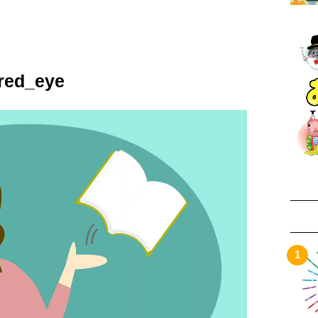
ired_eye