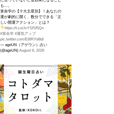
も…。
算命学の【十大主星別】！あなたの
運が劇的に開く、数分でできる「正
しい開運アクション」とは？
https://t.co/JxYSfSf5Qn
#算命学
#運気アップ
pic.twitter.com/E8IRYol8dl
— ageUN（アゲウン）占い
(@ageUN)
August 6, 2026