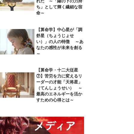
れた ～「縁の下の力持
ち」として輝く繊細な宿
命～
【算命学】中心星が「調
舒星（ちょうじょせ
い）」の人の特徴 ～あ
なたの感性が未来を創る
～
【算命学・十二大従星
⑦】苦労を力に変えるリ
ーダーの才能「天将星」
（てんしょうせい） ～
最高のエネルギーを活か
すための心得とは～