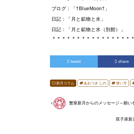
ブログ：「†BlueMoon†」
日記：「月と鉱物と水」
日記：「月と鉱物と水（別館）」
＊＊＊＊＊＊＊＊＊＊＊＊＊＊＊＊
tweet
share
新月コラム
あおつき しの
使い方
蟹座新月からのメッセージ～願い
双子座新