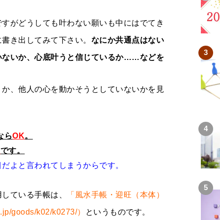
ですがどうしても叶わない願いも中にはでてき
に書き出してみて下さい。
なにか共通点はない
いないか、心底叶うと信じているか……などを
うか、他人の心を動かそうとしていないかを見
なら
OK
。
G
です。
目だよと言われてしまうからです。
用している手帳は、
「風水手帳・迎旺（本体）
p/goods/k02/k0273/）
というものです。