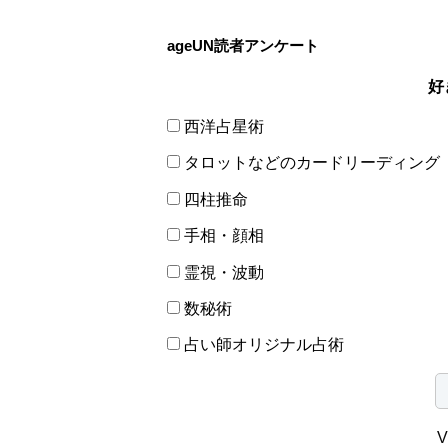
ageUN読者アンケート
好
西洋占星術
タロットなどのカードリーディング
四柱推命
手相・顔相
霊視・波動
数秘術
占い師オリジナル占術
V