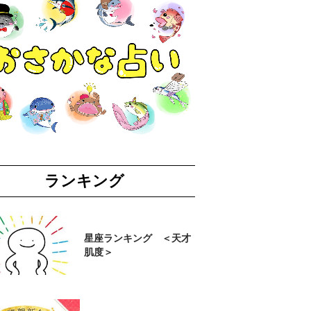
ランキング
星座ランキング ＜天才
肌度＞