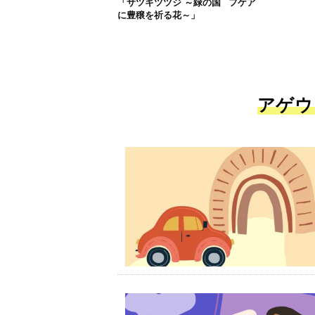
「サツキツツジ ～緑の国
フケア
に豊穣を祈る花～」
アゲウ