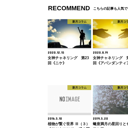
RECOMMEND
こちらの記事も人気で
新月コラム
新月コ
2020.12.15
2020.8.19
女神チャネリング 第23
女神チャネリング 第
回《ニケ》
回《アバンダンティ
新月コラム
新月コ
2016.5.10
2019.5.20
植物が繋ぐ世界 Ⅲ（３）
蠍座満月の星回りと