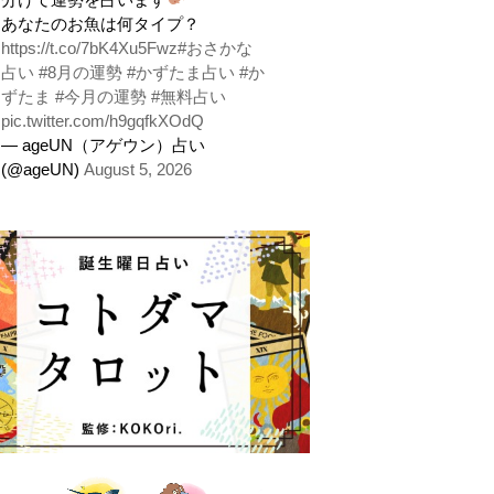
あなたのお魚は何タイプ？
https://t.co/7bK4Xu5Fwz
#おさかな
占い
#8月の運勢
#かずたま占い
#か
ずたま
#今月の運勢
#無料占い
pic.twitter.com/h9gqfkXOdQ
— ageUN（アゲウン）占い
(@ageUN)
August 5, 2026