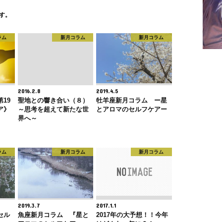
す。
ラム
新月コラム
新月コラム
2016.2.8
2019.4.5
19
聖地との響き合い（８）
牡羊座新月コラム ー星
ア》
～思考を超えて新たな世
とアロマのセルフケアー
界へ～
ラム
新月コラム
新月コラム
2019.3.7
2017.1.1
セル
魚座新月コラム 『星と
2017年の大予想！！今年