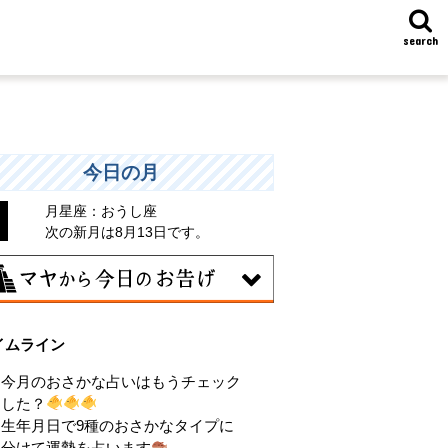
search
今日の月
月星座：おうし座
次の新月は8月13日です。
6日
イムライン
昧な気持ちで人と付き合うことはタブー
される日。出会いは貴重な共有の時間。
今月のおさかな占いはもうチェック
動はあなたの大切な時間です。
した？
生年月日で9種のおさかなタイプに
分けて運勢を占います