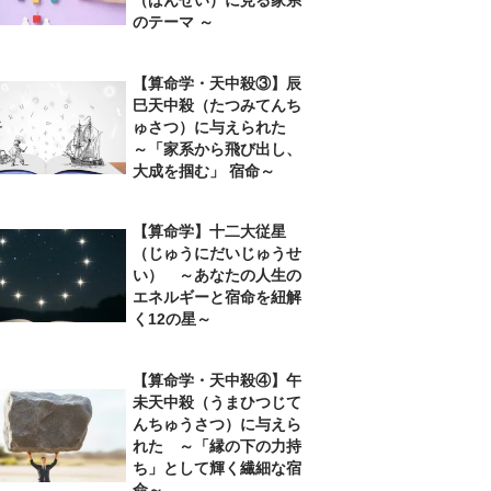
のテーマ ～
【算命学・天中殺③】辰
巳天中殺（たつみてんち
ゅさつ）に与えられた
～「家系から飛び出し、
大成を掴む」 宿命～
【算命学】十二大従星
（じゅうにだいじゅうせ
い） ～あなたの人生の
エネルギーと宿命を紐解
く12の星～
【算命学・天中殺④】午
未天中殺（うまひつじて
んちゅうさつ）に与えら
れた ～「縁の下の力持
ち」として輝く繊細な宿
命～