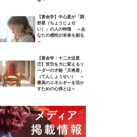
【算命学】中心星が「調
舒星（ちょうじょせ
い）」の人の特徴 ～あ
なたの感性が未来を創る
～
【算命学・十二大従星
⑦】苦労を力に変えるリ
ーダーの才能「天将星」
（てんしょうせい） ～
最高のエネルギーを活か
すための心得とは～