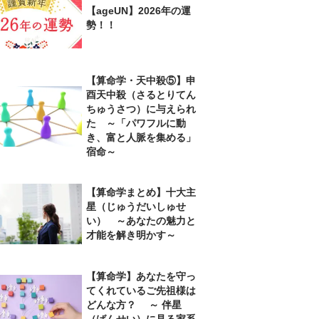
【ageUN】2026年の運
勢！！
【算命学・天中殺⑤】申
酉天中殺（さるとりてん
ちゅうさつ）に与えられ
た ～「パワフルに動
き、富と人脈を集める」
宿命～
【算命学まとめ】十大主
星（じゅうだいしゅせ
い） ～あなたの魅力と
才能を解き明かす～
【算命学】あなたを守っ
てくれているご先祖様は
どんな方？ ～ 伴星
（ばんせい）に見る家系