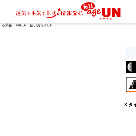
手帳 vol.16 使い方その16
8月
X タ
曖
と
行