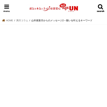
HOME
今日の運勢ランキング
明日の運勢ランキング
今週の運勢
menu
search
search
HOME
満月コラム
山羊座新月からのメッセージ2～願いを叶えるキーワード