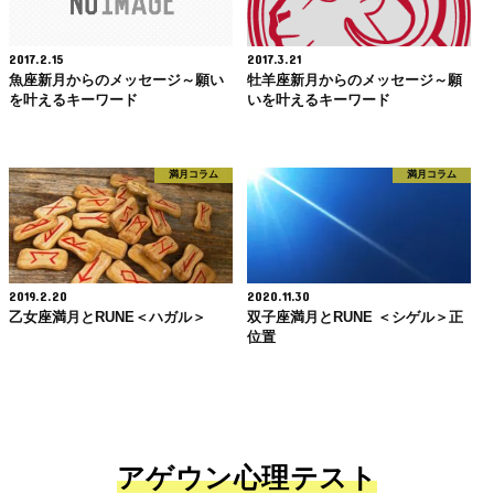
2017.2.15
2017.3.21
魚座新月からのメッセージ～願い
牡羊座新月からのメッセージ～願
を叶えるキーワード
いを叶えるキーワード
満月コラム
満月コラム
2019.2.20
2020.11.30
乙女座満月とRUNE＜ハガル＞
双子座満月とRUNE ＜シゲル＞正
位置
アゲウン心理テスト