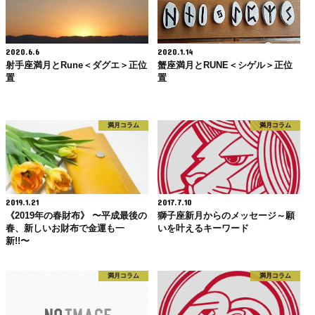
2020.6.6
2020.1.14
射手座満月とRune＜ダグエ＞正位
蟹座満月とRUNE＜シゲル＞正位
置
置
満月コラム
満月コラム
2019.1.21
2017.7.10
《2019年の春財布》 〜平成最後の
獅子座新月からのメッセージ～願
春、新しいお財布で金運も一
いを叶えるキーワード
新!!〜
満月コラム
満月コラム