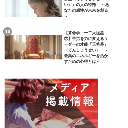
い）」の人の特徴 ～あ
なたの感性が未来を創る
～
【算命学・十二大従星
⑦】苦労を力に変えるリ
ーダーの才能「天将星」
（てんしょうせい） ～
最高のエネルギーを活か
すための心得とは～