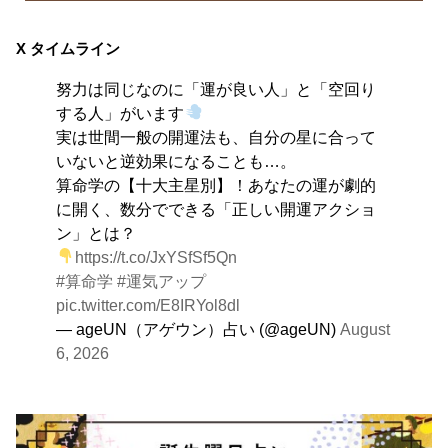
8月10日
自分をいつもとは違う特定の環境に追い込むことで、普
X タイムライン
段とは違う自分を見つける日。その状況にとことん奉仕
努力は同じなのに「運が良い人」と「空回り
する。
する人」がいます
実は世間一般の開運法も、自分の星に合って
いないと逆効果になることも…。
算命学の【十大主星別】！あなたの運が劇的
に開く、数分でできる「正しい開運アクショ
ン」とは？
https://t.co/JxYSfSf5Qn
#算命学
#運気アップ
pic.twitter.com/E8IRYol8dl
— ageUN（アゲウン）占い (@ageUN)
August
6, 2026