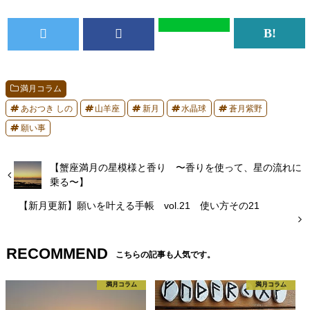
満月コラム
あおつき しの
山羊座
新月
水晶球
蒼月紫野
願い事
【蟹座満月の星模様と香り 〜香りを使って、星の流れに
乗る〜】
【新月更新】願いを叶える手帳 vol.21 使い方その21
RECOMMEND
こちらの記事も人気です。
満月コラム
満月コラム