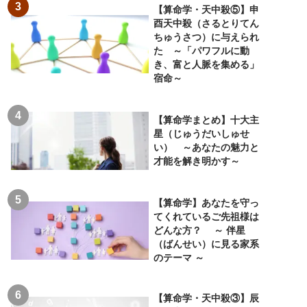
【算命学・天中殺⑤】申
酉天中殺（さるとりてん
ちゅうさつ）に与えられ
た ～「パワフルに動
き、富と人脈を集める」
宿命～
【算命学まとめ】十大主
星（じゅうだいしゅせ
い） ～あなたの魅力と
才能を解き明かす～
【算命学】あなたを守っ
てくれているご先祖様は
どんな方？ ～ 伴星
（ばんせい）に見る家系
のテーマ ～
【算命学・天中殺③】辰