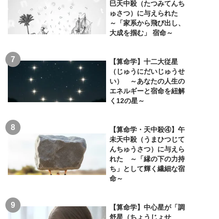
巳天中殺（たつみてんち
ゅさつ）に与えられた
～「家系から飛び出し、
大成を掴む」 宿命～
【算命学】十二大従星
（じゅうにだいじゅうせ
い） ～あなたの人生の
エネルギーと宿命を紐解
く12の星～
【算命学・天中殺④】午
未天中殺（うまひつじて
んちゅうさつ）に与えら
れた ～「縁の下の力持
ち」として輝く繊細な宿
命～
【算命学】中心星が「調
舒星（ちょうじょせ