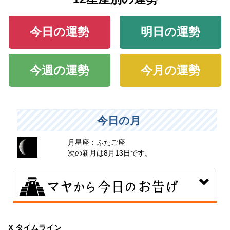
今日の運勢
明日の運勢
今週の運勢
今月の運勢
今日の月
月星座：ふたご座
次の新月は8月13日です。
8月8日
興味のある分野で、熟練を志す日。なんとなくではな
X タイムライン