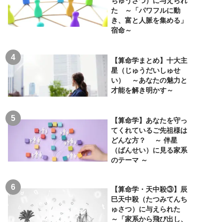
ちゅうさつ）に与えられ
た ～「パワフルに動
き、富と人脈を集める」
宿命～
【算命学まとめ】十大主
星（じゅうだいしゅせ
い） ～あなたの魅力と
才能を解き明かす～
【算命学】あなたを守っ
てくれているご先祖様は
どんな方？ ～ 伴星
（ばんせい）に見る家系
のテーマ ～
【算命学・天中殺③】辰
巳天中殺（たつみてんち
ゅさつ）に与えられた
～「家系から飛び出し、