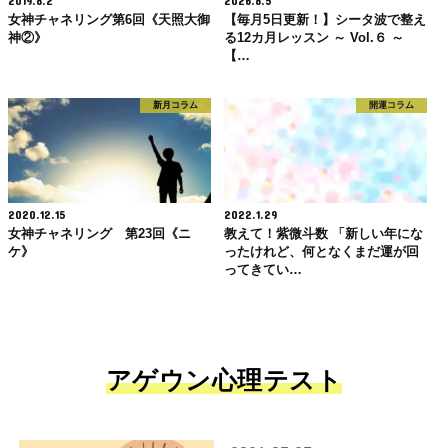
2019.8.2
2026.8.5
女神チャネリング第6回《天照大御
【毎月5日更新！】シータ波で整え
神②》
る12カ月レッスン ～ Vol.６ ～
【…
新月コラム
開運コラム
2020.12.15
2022.1.29
女神チャネリング 第23回《ニ
教えて！紫微斗数 「新しい年にな
ケ》
ったけれど、何となくまだ運が回
ってきてい…
アゲウン心理テスト