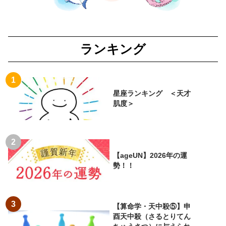
ランキング
星座ランキング ＜天才
肌度＞
【ageUN】2026年の運
勢！！
【算命学・天中殺⑤】申
酉天中殺（さるとりてん