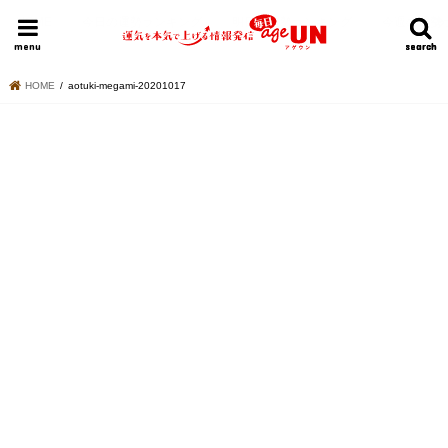
HOME
今日の運勢ランキング
明日の運勢ランキング
今週の運勢
menu
search
search
HOME
aotuki-megami-20201017