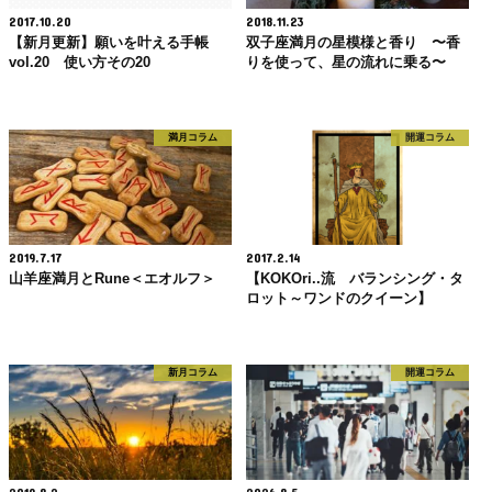
2017.10.20
2018.11.23
【新月更新】願いを叶える手帳
双子座満月の星模様と香り 〜香
vol.20 使い方その20
りを使って、星の流れに乗る〜
満月コラム
開運コラム
2019.7.17
2017.2.14
山羊座満月とRune＜エオルフ＞
【KOKOri..流 バランシング・タ
ロット～ワンドのクイーン】
新月コラム
開運コラム