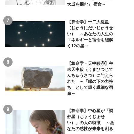
大成を掴む」 宿命～
【算命学】十二大従星
（じゅうにだいじゅうせ
い） ～あなたの人生の
エネルギーと宿命を紐解
く12の星～
【算命学・天中殺④】午
未天中殺（うまひつじて
んちゅうさつ）に与えら
れた ～「縁の下の力持
ち」として輝く繊細な宿
命～
【算命学】中心星が「調
舒星（ちょうじょせ
い）」の人の特徴 ～あ
なたの感性が未来を創る