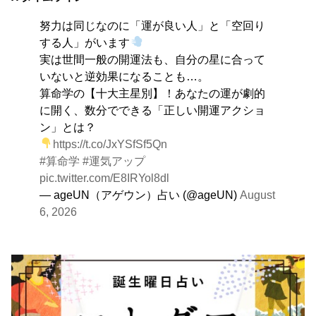
く、そこに集中に、没頭することで、才能が開花しま
努力は同じなのに「運が良い人」と「空回り
す。
する人」がいます
実は世間一般の開運法も、自分の星に合って
いないと逆効果になることも…。
算命学の【十大主星別】！あなたの運が劇的
に開く、数分でできる「正しい開運アクショ
ン」とは？
https://t.co/JxYSfSf5Qn
#算命学
#運気アップ
pic.twitter.com/E8IRYol8dl
— ageUN（アゲウン）占い (@ageUN)
August
6, 2026