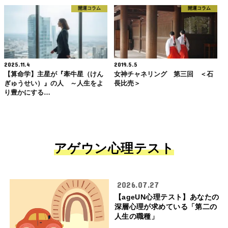
開運コラム
開運コラム
2025.11.4
2019.5.5
【算命学】主星が『牽牛星（けん
女神チャネリング 第三回 ＜石
ぎゅうせい）』の人 ～人生をよ
長比売＞
り豊かにする…
アゲウン心理テスト
2026.07.27
【ageUN心理テスト】あなたの
深層心理が求めている「第二の
人生の職種」