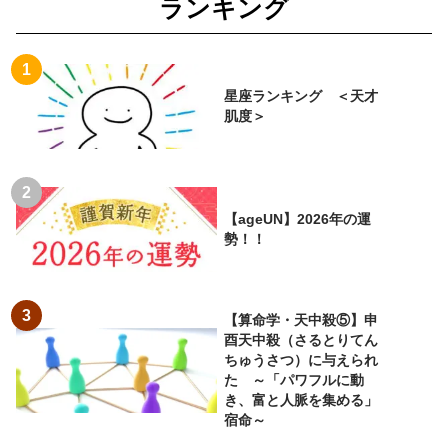
ランキング
星座ランキング ＜天才
肌度＞
【ageUN】2026年の運
勢！！
【算命学・天中殺⑤】申
酉天中殺（さるとりてん
ちゅうさつ）に与えられ
た ～「パワフルに動
き、富と人脈を集める」
宿命～