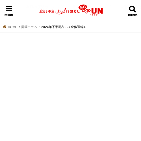
HOME
今日の運勢ランキング
明日の運勢ランキング
今週の運勢
menu
search
search
HOME
開運コラム
2024年下半期占い＜全体運編＞