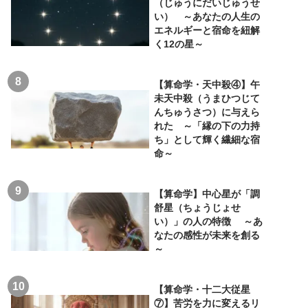
（じゅうにだいじゅうせ
い） ～あなたの人生の
エネルギーと宿命を紐解
く12の星～
【算命学・天中殺④】午
未天中殺（うまひつじて
んちゅうさつ）に与えら
れた ～「縁の下の力持
ち」として輝く繊細な宿
命～
【算命学】中心星が「調
舒星（ちょうじょせ
い）」の人の特徴 ～あ
なたの感性が未来を創る
～
【算命学・十二大従星
⑦】苦労を力に変えるリ