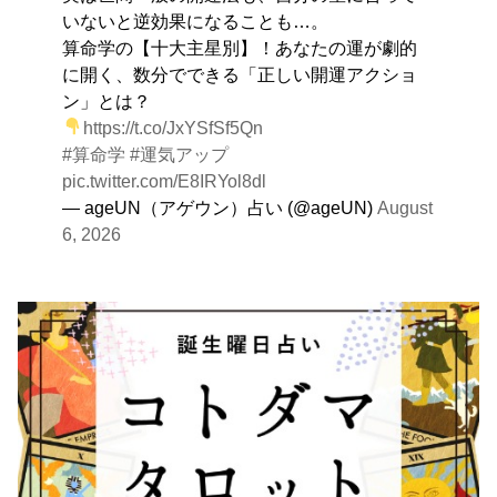
いないと逆効果になることも…。
算命学の【十大主星別】！あなたの運が劇的
に開く、数分でできる「正しい開運アクショ
ン」とは？
https://t.co/JxYSfSf5Qn
#算命学
#運気アップ
pic.twitter.com/E8IRYol8dl
— ageUN（アゲウン）占い (@ageUN)
August
6, 2026