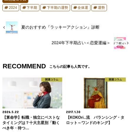
2024
下半期
下半期の運勢
全体運
運勢
夏のおすすめ『ラッキーアクション』診断
2024年下半期占い＜恋愛運編＞
RECOMMEND
こちらの記事も人気です。
開運コラム
開運コラム
2026.5.22
2017.1.30
【算命学】転職・独立にベストな
【KOKOri..流 バランシング・タ
タイミングは？十大主星別「動く
ロット～ワンドのキング】
べき年・待つ…