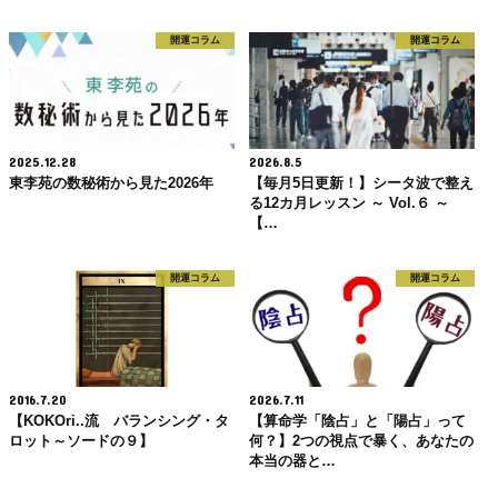
開運コラム
開運コラム
2025.12.28
2026.8.5
東李苑の数秘術から見た2026年
【毎月5日更新！】シータ波で整え
る12カ月レッスン ～ Vol.６ ～
【…
開運コラム
開運コラム
2016.7.20
2026.7.11
【KOKOri..流 バランシング・タ
【算命学「陰占」と「陽占」って
ロット～ソードの９】
何？】2つの視点で暴く、あなたの
本当の器と…