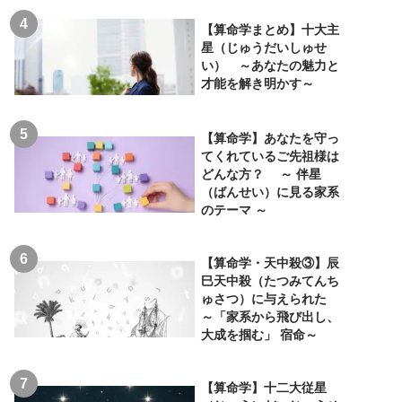
【算命学まとめ】十大主
星（じゅうだいしゅせ
い） ～あなたの魅力と
才能を解き明かす～
【算命学】あなたを守っ
てくれているご先祖様は
どんな方？ ～ 伴星
（ばんせい）に見る家系
のテーマ ～
【算命学・天中殺③】辰
巳天中殺（たつみてんち
ゅさつ）に与えられた
～「家系から飛び出し、
大成を掴む」 宿命～
【算命学】十二大従星