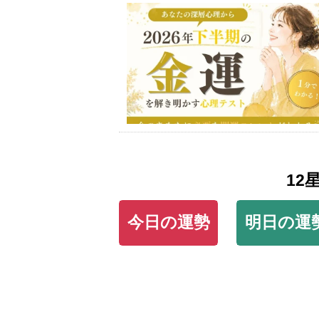
12
今日の運勢
明日の運