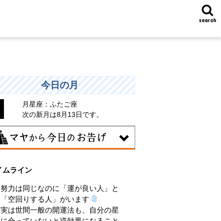
search
今日の月
月星座：ふたご座
次の新月は8月13日です。
8日
イムライン
味のある分野で、熟練を志す日。なんと
くではなく、そこに集中に、没頭するこ
努力は同じなのに「運が良い人」と
で、才能が開花します。
「空回りする人」がいます
実は世間一般の開運法も、自分の星
に合っていないと逆効果になること