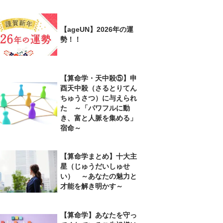
【ageUN】2026年の運
勢！！
【算命学・天中殺⑤】申
酉天中殺（さるとりてん
ちゅうさつ）に与えられ
た ～「パワフルに動
き、富と人脈を集める」
宿命～
【算命学まとめ】十大主
星（じゅうだいしゅせ
い） ～あなたの魅力と
才能を解き明かす～
【算命学】あなたを守っ