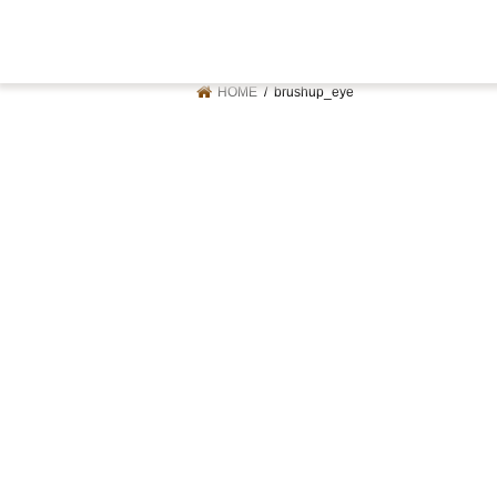
HOME
brushup_eye