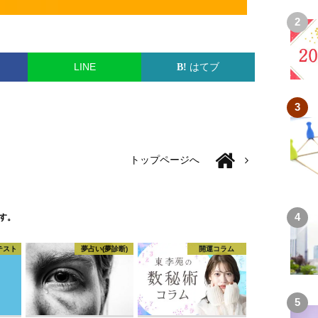
LINE
はてブ
トップページへ
す。
テスト
夢占い(夢診断)
開運コラム