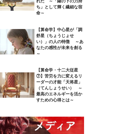
れた ～「縁の下の力持
ち」として輝く繊細な宿
命～
【算命学】中心星が「調
舒星（ちょうじょせ
い）」の人の特徴 ～あ
なたの感性が未来を創る
～
【算命学・十二大従星
⑦】苦労を力に変えるリ
ーダーの才能「天将星」
（てんしょうせい） ～
最高のエネルギーを活か
すための心得とは～