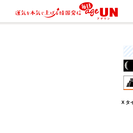
8月
X タ
興
な
と