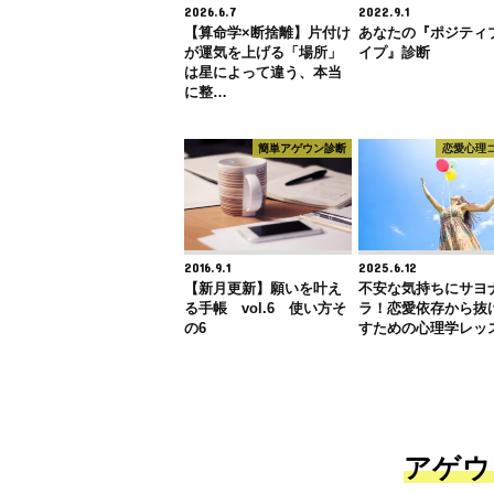
2026.6.7
2022.9.1
【算命学×断捨離】片付け
あなたの『ポジティ
が運気を上げる「場所」
イプ』診断
は星によって違う、本当
に整…
簡単アゲウン診断
恋愛心理
2016.9.1
2025.6.12
【新月更新】願いを叶え
不安な気持ちにサヨ
る手帳 vol.6 使い方そ
ラ！恋愛依存から抜
の6
すための心理学レッ
アゲウ