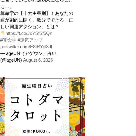
も…。
算命学の【十大主星別】！あなたの
運が劇的に開く、数分でできる「正
しい開運アクション」とは？
https://t.co/JxYSfSf5Qn
#算命学
#運気アップ
pic.twitter.com/E8IRYol8dl
— ageUN（アゲウン）占い
(@ageUN)
August 6, 2026