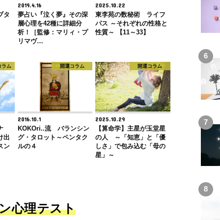
2019.4.16
2025.10.22
ブタ
夢占い『泣く夢』その深
東李苑の数秘術 ライフ
層心理を42種に詳細分
パス ～それぞれの性格と
析！［監修：マリィ・プ
性質～ 【11～33】
リマヴ…
コラム
開運コラム
開運コラム
2016.10.1
2025.10.29
ナ
KOKOri..流 バランシン
【算命学】主星が玉堂星
け出
グ・タロット～ペンタク
の人 ～「知恵」と「優
スン
ルの４
しさ」で包み込む「母の
星」～
ン心理テスト