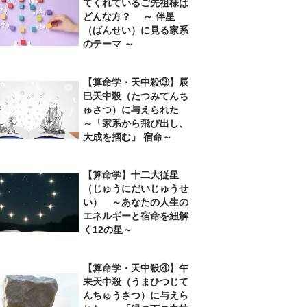
てくれているご先祖様は
どんな方？ ～ 伴星
（ばんせい）に見る家系
のテーマ ～
【算命学・天中殺③】辰
巳天中殺（たつみてんち
ゅさつ）に与えられた
～「家系から飛び出し、
大成を掴む」 宿命～
【算命学】十二大従星
（じゅうにだいじゅうせ
い） ～あなたの人生の
エネルギーと宿命を紐解
く12の星～
【算命学・天中殺④】午
未天中殺（うまひつじて
んちゅうさつ）に与えら