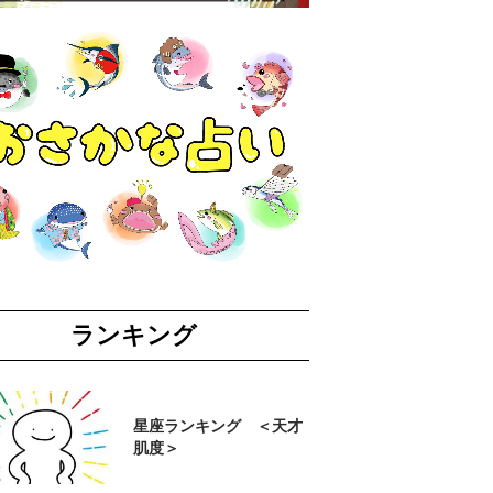
ランキング
星座ランキング ＜天才
肌度＞