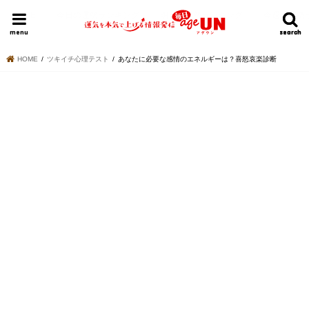
HOME
今日の運勢ランキング
明日の運勢ランキング
今週の運勢
menu
search
search
HOME
ツキイチ心理テスト
あなたに必要な感情のエネルギーは？喜怒哀楽診断