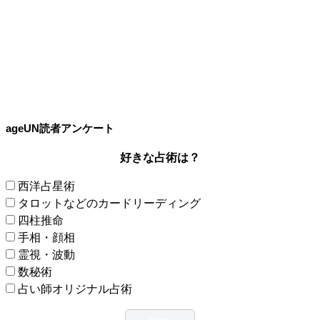
ageUN読者アンケート
好きな占術は？
西洋占星術
タロットなどのカードリーディング
四柱推命
手相・顔相
霊視・波動
数秘術
占い師オリジナル占術