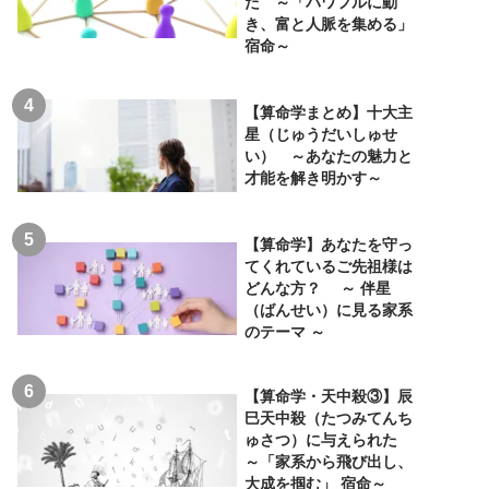
た ～「パワフルに動
き、富と人脈を集める」
宿命～
【算命学まとめ】十大主
星（じゅうだいしゅせ
い） ～あなたの魅力と
才能を解き明かす～
【算命学】あなたを守っ
てくれているご先祖様は
どんな方？ ～ 伴星
（ばんせい）に見る家系
のテーマ ～
【算命学・天中殺③】辰
巳天中殺（たつみてんち
ゅさつ）に与えられた
～「家系から飛び出し、
大成を掴む」 宿命～