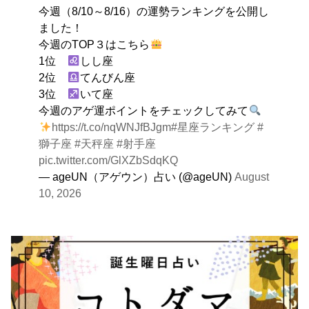
今週（8/10～8/16）の運勢ランキングを公開し
する。
ました！
今週のTOP３はこちら
1位
しし座
2位
てんびん座
3位
いて座
今週のアゲ運ポイントをチェックしてみて
https://t.co/nqWNJfBJgm
#星座ランキング
#
獅子座
#天秤座
#射手座
pic.twitter.com/GlXZbSdqKQ
— ageUN（アゲウン）占い (@ageUN)
August
10, 2026