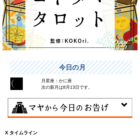
今日の月
月星座：かに座
次の新月は8月13日です。
8月10日
自分をいつもとは違う特定の環境に追い込むことで、普
X タイムライン
段とは違う自分を見つける日。その状況にとことん奉仕