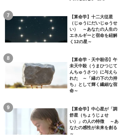
【算命学】十二大従星
（じゅうにだいじゅうせ
い） ～あなたの人生の
エネルギーと宿命を紐解
く12の星～
【算命学・天中殺④】午
未天中殺（うまひつじて
んちゅうさつ）に与えら
れた ～「縁の下の力持
ち」として輝く繊細な宿
命～
【算命学】中心星が「調
舒星（ちょうじょせ
い）」の人の特徴 ～あ
なたの感性が未来を創る
～